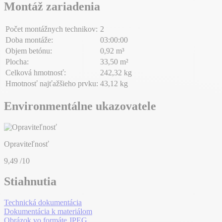
Montáž zariadenia
Počet montážnych technikov:
2
Doba montáže:
03:00:00
Objem betónu:
0,92 m³
Plocha:
33,50 m²
Celková hmotnosť:
242,32 kg
Hmotnosť najťažšieho prvku:
43,12 kg
Environmentálne ukazovatele
Opraviteľnosť
9,49
/10
Stiahnutia
Technická dokumentácia
Dokumentácia k materiálom
Obrázok vo formáte JPEG