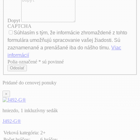
Dopyt
CAPTCHA
Súhlasím s tým, že informácie zhromaždené z tohto
formulára umožňujú spracovanie vašej žiadosti. Sú
zaznamenané a prenášané iba do nášho tímu.
Viac
informácií
Polia označené * sú povinné
Axeptio consent
Odoslať
Pridané do cenovej ponuky
×
hniezdo, 1 inkluzívny sedák
J492-G®
Veková kategória:
2+
Počet hráčov:
6 hráčov