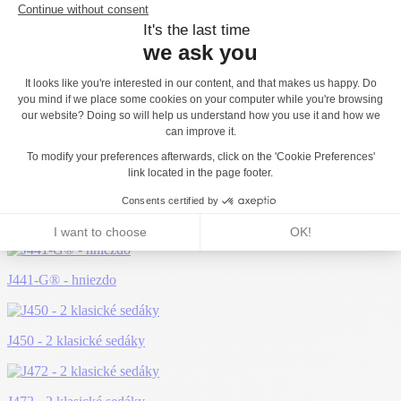
Možno sa vám bude páčiť...
J441-G® - hniezdo
J450 - 2 klasické sedáky