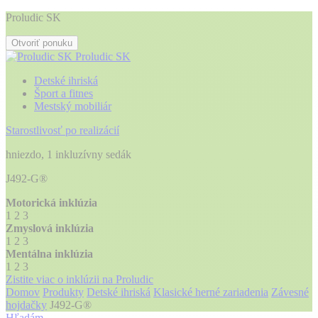
Proludic SK
Otvoriť ponuku
Proludic SK
Detské ihriská
Šport a fitnes
Mestský mobiliár
Starostlivosť po realizácií
hniezdo, 1 inkluzívny sedák
J492-G®
Motorická inklúzia
1
2
3
Zmyslová inklúzia
1
2
3
Mentálna inklúzia
1
2
3
Zistite viac o inklúzii na Proludic
Domov
Produkty
Detské ihriská
Klasické herné zariadenia
Závesné
hojdačky
J492-G®
Hľadám