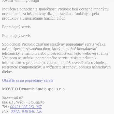
Award-winning design
Inovácia a odhodlanie spoločnosti Proludic boli ocenené mnohými
oceneniami: za inšpiratívny dizajn, estetiku a funkčný aspekt
produktov a usporiadanie hracích plôch.
Popredajný servis
Popredajný servis
Spoločnosť Proludic zaisťuje efektívny popredajný servis vďaka
nášmu špecializovanému tímu, ktorý je možné kontaktovať
telefonicky, e-mailom alebo prostredníctvom tejto webovej stránky.
Vstupom na stránku popredajného servisu získate prístup k
informáciám o produkte (návod na montáž, osvedčenia o zhode a
referencie komponentov) a vyžiadate si cenovú ponuku náhradných
dielov.
Obráťte sa na popredajný servis
MOVEO Dynamic Studio spol. s r. o.
Slovenská 67
080 01 Prešov - Slovensko
Tel.:
00421 905 261 967
Fax:
00421 948 840 126