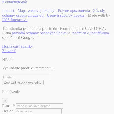
Kontaktujte-nás
Intranet
-
Mapa webovej lokality
-
Právne upozornenia
-
Zásady
ochrany osobných údajov
-
Úprava súborov cookie
- Made with
by
IRIS Interactive
Táto stránka je chránená prostredníctvom funkcie reCAPTCHA.
Platia
pravidlá ochrany osobných údajov
a
podmienky používania
spoločnosti Google.
Horná časť stránky
Zatvoriť
Hľadať
Vyhľadajte produkt, referenciu...
Zobraziť všetky výsledky
Prihlásenie
×
E-mail*
Heslo*