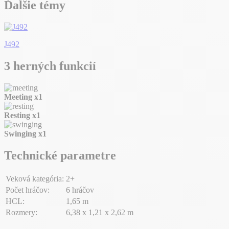
Ďalšie témy
J492
3 herných funkcií
Meeting
x1
Resting
x1
Swinging
x1
Technické parametre
Veková kategória:
2+
Počet hráčov:
6 hráčov
HCL:
1,65 m
Rozmery:
6,38 x 1,21 x 2,62 m