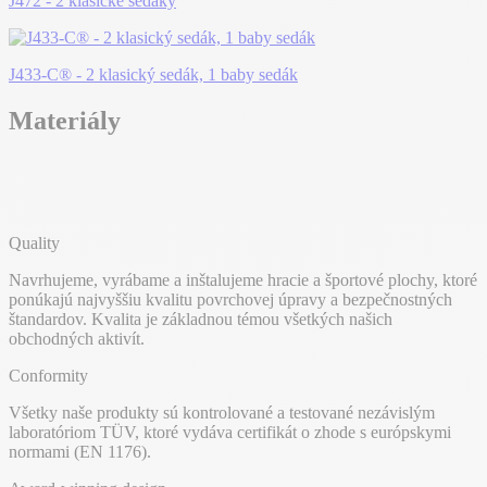
J472 - 2 klasické sedáky
J433-C® - 2 klasický sedák, 1 baby sedák
Materiály
Quality
Navrhujeme, vyrábame a inštalujeme hracie a športové plochy, ktoré
ponúkajú najvyššiu kvalitu povrchovej úpravy a bezpečnostných
štandardov. Kvalita je základnou témou všetkých našich
obchodných aktivít.
Conformity
Všetky naše produkty sú kontrolované a testované nezávislým
laboratóriom TÜV, ktoré vydáva certifikát o zhode s európskymi
normami (EN 1176).