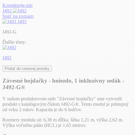
Kontaktujte-nás
J492
Späť na zoznam
J493
J492-G
Ďalšie témy:
J492
Pridať do cenovej ponuky
Závesné hojdačky - hniezdo, 1 inkluzívny sedák -
J492-G®
V našom produktovom rade "Závesné hojdačky" sme vytvorili
produkt s katalógovým číslom J492-G®. Tento modul je prístupný
od veku 2 rokov. Kapacita je do 6 hráčov.
Rozmery modulu sú: 6,38 m dĺžka, šírka 1,21 m, výška 2,62 m.
Výška voľného pádu (HCL) je 1,65 metrov.