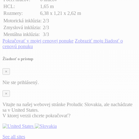
HCL:
1,65 m
Rozmery:
6,38 x 1,21 x 2,62 m
Motorická inklúzia:
2/3
Zmyslová inklúzia:
2/3
Mentálna inklúzia:
3/3
Pokračovať v mojej cenovej ponuke
Zobraziť moju žiadosť o
cenovú ponuku
Žiadosť o prístup
×
Nie ste prihlásený.
×
Vitajte na našej webovej stránke Proludic Slovakia, ale nachádzate
sa v United States.
V ktorej verzii chcete pokračovať?
See all sites