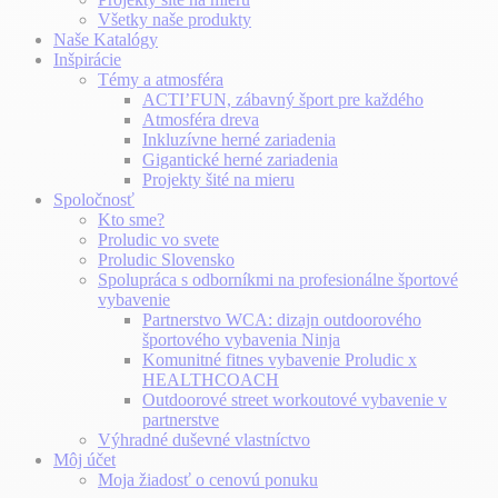
Všetky naše produkty
Naše Katalógy
Inšpirácie
Témy a atmosféra
ACTI’FUN, zábavný šport pre každého
Atmosféra dreva
Inkluzívne herné zariadenia
Gigantické herné zariadenia
Projekty šité na mieru
Spoločnosť
Kto sme?
Proludic vo svete
Proludic Slovensko
Spolupráca s odborníkmi na profesionálne športové
vybavenie
Partnerstvo WCA: dizajn outdoorového
športového vybavenia Ninja
Komunitné fitnes vybavenie Proludic x
HEALTHCOACH
Outdoorové street workoutové vybavenie v
partnerstve
Výhradné duševné vlastníctvo
Môj účet
Moja žiadosť o cenovú ponuku