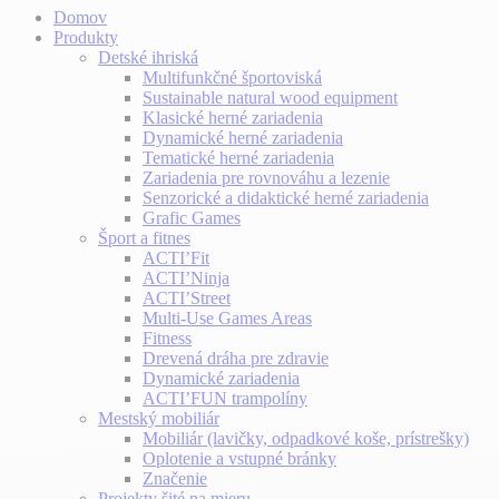
Domov
Produkty
Detské ihriská
Multifunkčné športoviská
Sustainable natural wood equipment
Klasické herné zariadenia
Dynamické herné zariadenia
Tematické herné zariadenia
Zariadenia pre rovnováhu a lezenie
Senzorické a didaktické herné zariadenia
Grafic Games
Šport a fitnes
ACTI’Fit
ACTI’Ninja
ACTI’Street
Multi-Use Games Areas
Fitness
Drevená dráha pre zdravie
Dynamické zariadenia
ACTI’FUN trampolíny
Mestský mobiliár
Mobiliár (lavičky, odpadkové koše, prístrešky)
Oplotenie a vstupné bránky
Značenie
Projekty šité na mieru