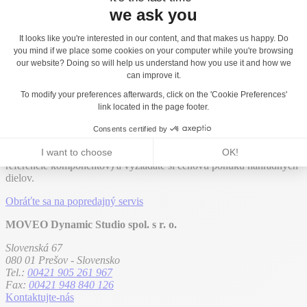
Inovácia a odhodlanie spoločnosti Proludic boli ocenené mnohými
oceneniami: za inšpiratívny dizajn, estetiku a funkčný aspekt
produktov a usporiadanie hracích plôch.
Popredajný servis
Popredajný servis
Spoločnosť Proludic zaisťuje efektívny popredajný servis vďaka
nášmu špecializovanému tímu, ktorý je možné kontaktovať
telefonicky, e-mailom alebo prostredníctvom tejto webovej stránky.
Vstupom na stránku popredajného servisu získate prístup k
informáciám o produkte (návod na montáž, osvedčenia o zhode a
referencie komponentov) a vyžiadate si cenovú ponuku náhradných
dielov.
Obráťte sa na popredajný servis
MOVEO Dynamic Studio spol. s r. o.
Slovenská 67
080 01 Prešov - Slovensko
Tel.:
00421 905 261 967
Fax:
00421 948 840 126
Kontaktujte-nás