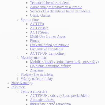
Tematické herné zariadenia
Zariadenia pre rovnováhu a lezenie
Senzorické a didaktické herné zariadenia
Grafic Games
Šport a fitnes
ACTI’Fit
ACTI’Ninja
ACTI’Street
Multi-Use Games Areas
Fitness
Drevená dráha pre zdravie
Dynamické zariadenia
ACTI’FUN trampolíny
Mestský mobiliár
Mobiliár (lavičky, odpadkové koše, prístrešky)
Oplotenie a vstupné bránky
Značenie
Projekty šité na mieru
Všetky naše produkty
Naše Katalógy
Inšpirácie
Témy a atmosféra
ACTI’FUN, zábavný šport pre každého
Atmosféra dreva
Inkluzívne herné zariadenia