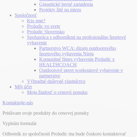
Gigantické herné zariadenia
Projekty šité na mieru
Spoločnosť
Kto sme?
Proludic vo svete
Proludic Slovensko
Spolupráca s odborníkmi na profesionálne športové
vybavenie
Partnerstvo WCA: dizajn outdoorového
športového vybavenia Ninja
Komunitné fitnes vybavenie Proludic x
HEALTHCOACH
Outdoorové street workoutové vybavenie v
partnerstve
Výhradné duševné vlastníctvo
Môj účet
Moja žiadosť o cenovú ponuku
Kontaktujte-nás
Pridávam svoje produkty do cenovej ponuky
Vyplním formulár
Odborník zo spoločnosti Proludic ma bude čoskoro kontaktovať