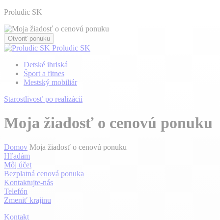
Proludic SK
Otvoriť ponuku
Proludic SK
Detské ihriská
Šport a fitnes
Mestský mobiliár
Starostlivosť po realizácií
Moja žiadosť o cenovú ponuku
Domov
Moja žiadosť o cenovú ponuku
Hľadám
Môj účet
Bezplatná cenová ponuka
Kontaktujte-nás
Telefón
Zmeniť krajinu
Kontakt