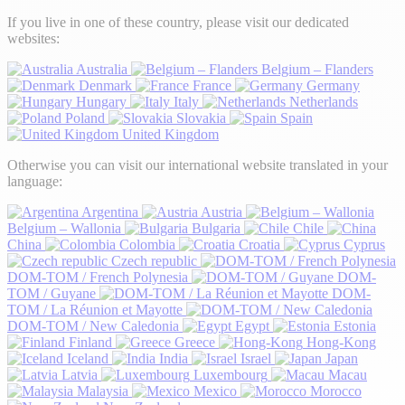
If you live in one of these country, please visit our dedicated
websites:
Australia
Belgium – Flanders
Denmark
France
Germany
Hungary
Italy
Netherlands
Poland
Slovakia
Spain
United Kingdom
Otherwise you can visit our international website translated in your
language:
Argentina
Austria
Belgium – Wallonia
Bulgaria
Chile
China
Colombia
Croatia
Cyprus
Czech republic
DOM-TOM / French Polynesia
DOM-
TOM / Guyane
DOM-
TOM / La Réunion et Mayotte
DOM-TOM / New Caledonia
Egypt
Estonia
Finland
Greece
Hong-Kong
Iceland
India
Israel
Japan
Latvia
Luxembourg
Macau
Malaysia
Mexico
Morocco