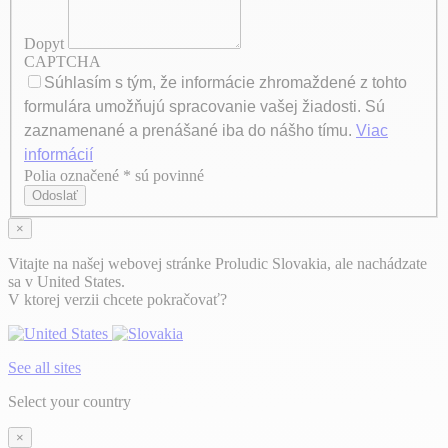
Dopyt
CAPTCHA
Súhlasím s tým, že informácie zhromaždené z tohto
formulára umožňujú spracovanie vašej žiadosti. Sú
zaznamenané a prenášané iba do nášho tímu.
Viac
informácií
Polia označené * sú povinné
Axeptio consent
Odoslať
×
Vitajte na našej webovej stránke Proludic Slovakia, ale nachádzate
sa v United States.
V ktorej verzii chcete pokračovať?
See all sites
Select your country
×