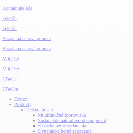
Kontaktujte-nás
Telefón
Telefón
Bezplatná cenová ponuka
Bezplatná cenová ponuka
Môj účet
Môj účet
Hľadať
Hľadám
Domov
Produkty
Detské ihriská
Multifunkčné športoviská
Sustainable natural wood equipment
Klasické herné zariadenia
Dynamické herné zariadenia