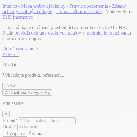
Intranet
-
Mapa webovej lokality
-
Právne upozornenia
-
Zásady
ochrany osobných údajov
-
Úprava súborov cookie
- Made with
by
IRIS Interactive
Táto stránka je chránená prostredníctvom funkcie reCAPTCHA.
Platia
pravidlá ochrany osobných údajov
a
podmienky používania
spoločnosti Google.
Horná časť stránky
Zatvoriť
Hľadať
Vyhľadajte produkt, referenciu...
Zobraziť všetky výsledky
Prihlásenie
×
E-mail*
Heslo*
Zapamätať si ma