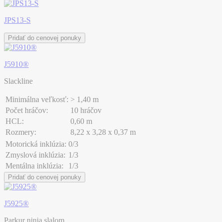
JPS13-S
Pridať do cenovej ponuky
J5910®
Slackline
Minimálna veľkosť:
> 1,40 m
Počet hráčov:
10 hráčov
HCL:
0,60 m
Rozmery:
8,22 x 3,28 x 0,37 m
Motorická inklúzia:
0/3
Zmyslová inklúzia:
1/3
Mentálna inklúzia:
1/3
Pridať do cenovej ponuky
J5925®
Parkur ninja slalom