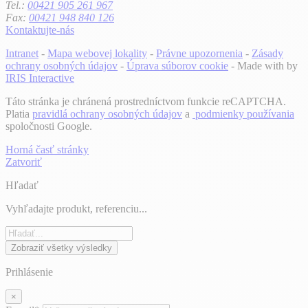
Tel.:
00421 905 261 967
Fax:
00421 948 840 126
Kontaktujte-nás
Intranet
-
Mapa webovej lokality
-
Právne upozornenia
-
Zásady
ochrany osobných údajov
-
Úprava súborov cookie
- Made with
by
IRIS Interactive
Táto stránka je chránená prostredníctvom funkcie reCAPTCHA.
Platia
pravidlá ochrany osobných údajov
a
podmienky používania
spoločnosti Google.
Horná časť stránky
Zatvoriť
Hľadať
Vyhľadajte produkt, referenciu...
Zobraziť všetky výsledky
Prihlásenie
×