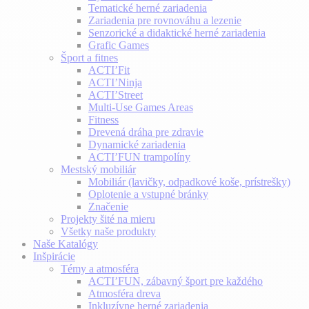
Tematické herné zariadenia
Zariadenia pre rovnováhu a lezenie
Senzorické a didaktické herné zariadenia
Grafic Games
Šport a fitnes
ACTI’Fit
ACTI’Ninja
ACTI’Street
Multi-Use Games Areas
Fitness
Drevená dráha pre zdravie
Dynamické zariadenia
ACTI’FUN trampolíny
Mestský mobiliár
Mobiliár (lavičky, odpadkové koše, prístrešky)
Oplotenie a vstupné bránky
Značenie
Projekty šité na mieru
Všetky naše produkty
Naše Katalógy
Inšpirácie
Témy a atmosféra
ACTI’FUN, zábavný šport pre každého
Atmosféra dreva
Inkluzívne herné zariadenia