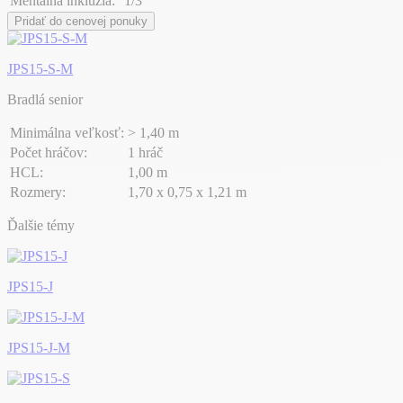
Mentálna inklúzia:
1/3
Pridať do cenovej ponuky
JPS15-S-M
Bradlá senior
Minimálna veľkosť:
> 1,40 m
Počet hráčov:
1 hráč
HCL:
1,00 m
Rozmery:
1,70 x 0,75 x 1,21 m
Ďalšie témy
JPS15-J
JPS15-J-M