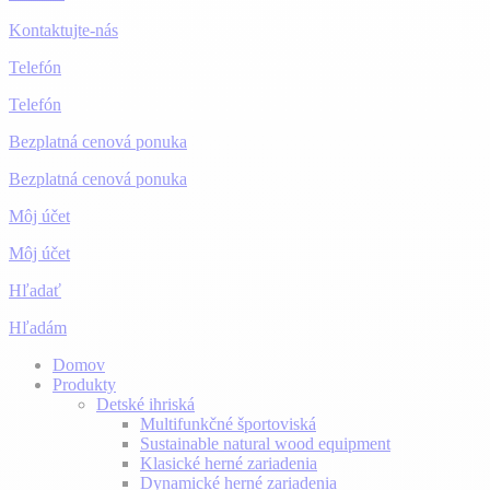
Kontaktujte-nás
Telefón
Telefón
Bezplatná cenová ponuka
Bezplatná cenová ponuka
Môj účet
Môj účet
Hľadať
Hľadám
Domov
Produkty
Detské ihriská
Multifunkčné športoviská
Sustainable natural wood equipment
Klasické herné zariadenia
Dynamické herné zariadenia