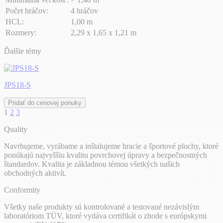
Počet hráčov:
4 hráčov
HCL:
1,00 m
Rozmery:
2,29 x 1,65 x 1,21 m
Ďalšie témy
JPS18-S
Pridať do cenovej ponuky
1
2
3
Quality
Navrhujeme, vyrábame a inštalujeme hracie a športové plochy, ktoré
ponúkajú najvyššiu kvalitu povrchovej úpravy a bezpečnostných
štandardov. Kvalita je základnou témou všetkých našich
obchodných aktivít.
Conformity
Všetky naše produkty sú kontrolované a testované nezávislým
laboratóriom TÜV, ktoré vydáva certifikát o zhode s európskymi