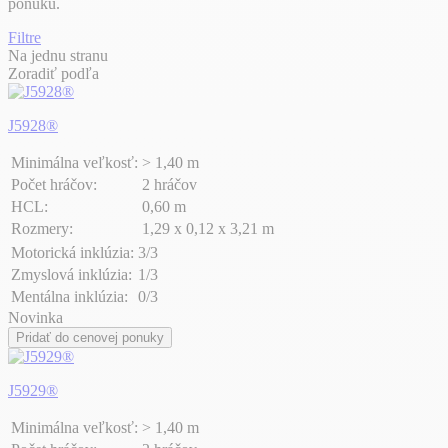
ponuku.
Filtre
Na jednu stranu
Zoradiť podľa
J5928®
Minimálna veľkosť:
> 1,40 m
Počet hráčov:
2 hráčov
HCL:
0,60 m
Rozmery:
1,29 x 0,12 x 3,21 m
Motorická inklúzia:
3/3
Zmyslová inklúzia:
1/3
Mentálna inklúzia:
0/3
Novinka
Pridať do cenovej ponuky
J5929®
Minimálna veľkosť:
> 1,40 m