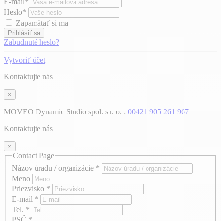
E-mail*
Heslo*
Zapamätať si ma
Prihlásiť sa
Zabudnuté heslo?
Vytvoriť účet
Kontaktujte nás
×
MOVEO Dynamic Studio spol. s r. o. :
00421 905 261 967
Kontaktujte nás
×
Contact Page
Názov úradu / organizácie
*
Meno
Priezvisko
*
E-mail
*
Tel.
*
PSČ
*