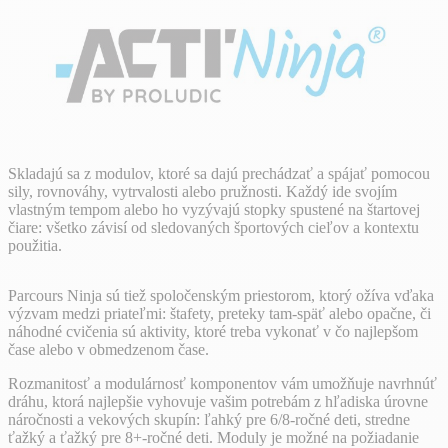
Skladajú sa z modulov, ktoré sa dajú prechádzať a spájať pomocou
sily, rovnováhy, vytrvalosti alebo pružnosti. Každý ide svojím
vlastným tempom alebo ho vyzývajú stopky spustené na štartovej
čiare: všetko závisí od sledovaných športových cieľov a kontextu
použitia.
Parcours Ninja sú tiež spoločenským priestorom, ktorý ožíva vďaka
výzvam medzi priateľmi: štafety, preteky tam-späť alebo opačne, či
náhodné cvičenia sú aktivity, ktoré treba vykonať v čo najlepšom
čase alebo v obmedzenom čase.
Rozmanitosť a modulárnosť komponentov vám umožňuje navrhnúť
dráhu, ktorá najlepšie vyhovuje vašim potrebám z hľadiska úrovne
náročnosti a vekových skupín: ľahký pre 6/8-ročné deti, stredne
ťažký a ťažký pre 8+-ročné deti. Moduly je možné na požiadanie