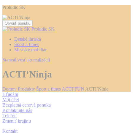
Proludic SK
Otvoriť ponuku
Proludic SK
Detské ihriská
Šport a fitnes
Mestský mobiliár
Starostlivosť po realizácií
ACTI’Ninja
Domov
Produkty
Šport a fitnes
ACTI’FUN
ACTI’Ninja
Hľadám
Môj účet
Bezplatná cenová ponuka
Kontaktujte-nás
Telefón
Zmeniť krajinu
Kontakt