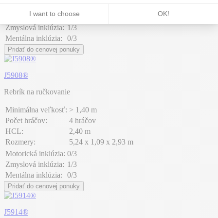
Rozmery:
2,35 x 1,33 x 1,15 m
Motorická inklúzia:
0/3
Zmyslová inklúzia:
1/3
Mentálna inklúzia:
0/3
Pridať do cenovej ponuky
J5908®
Rebrík na ručkovanie
Minimálna veľkosť:
> 1,40 m
Počet hráčov:
4 hráčov
HCL:
2,40 m
Rozmery:
5,24 x 1,09 x 2,93 m
Motorická inklúzia:
0/3
Zmyslová inklúzia:
1/3
Mentálna inklúzia:
0/3
Pridať do cenovej ponuky
J5914®