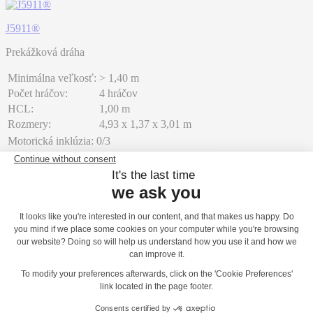
J5911®
Prekážková dráha
Minimálna veľkosť:
> 1,40 m
Počet hráčov:
4 hráčov
HCL:
1,00 m
Rozmery:
4,93 x 1,37 x 3,01 m
Motorická inklúzia:
0/3
Zmyslová inklúzia:
1/3
Mentálna inklúzia:
1/3
Pridať do cenovej ponuky
J5909®
Vysutý tunel
Minimálna veľkosť:
> 1,40 m
Počet hráčov:
3 hráčov
HCL:
1,10 m