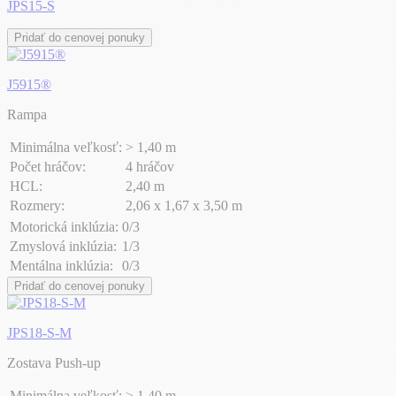
JPS15-S
Pridať do cenovej ponuky
J5915®
Rampa
Minimálna veľkosť:
> 1,40 m
Počet hráčov:
4 hráčov
HCL:
2,40 m
Rozmery:
2,06 x 1,67 x 3,50 m
Motorická inklúzia:
0/3
Zmyslová inklúzia:
1/3
Mentálna inklúzia:
0/3
Pridať do cenovej ponuky
JPS18-S-M
Zostava Push-up
Minimálna veľkosť:
> 1,40 m