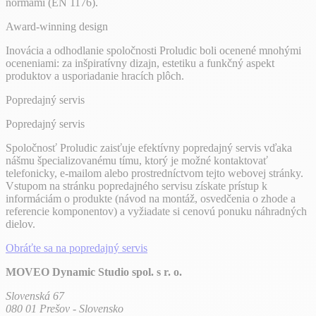
normami (EN 1176).
Award-winning design
Inovácia a odhodlanie spoločnosti Proludic boli ocenené mnohými
oceneniami: za inšpiratívny dizajn, estetiku a funkčný aspekt
produktov a usporiadanie hracích plôch.
Popredajný servis
Popredajný servis
Spoločnosť Proludic zaisťuje efektívny popredajný servis vďaka
nášmu špecializovanému tímu, ktorý je možné kontaktovať
telefonicky, e-mailom alebo prostredníctvom tejto webovej stránky.
Vstupom na stránku popredajného servisu získate prístup k
informáciám o produkte (návod na montáž, osvedčenia o zhode a
referencie komponentov) a vyžiadate si cenovú ponuku náhradných
dielov.
Obráťte sa na popredajný servis
MOVEO Dynamic Studio spol. s r. o.
Slovenská 67
080 01 Prešov - Slovensko