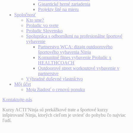
Gigantické herné zariadenia
Projekty šité na mieru
Spoločnosť
Kto sme?
Proludic vo svete
Proludic Slovensko
Spolupráca s odborníkmi na profesionálne športové
vybavenie
Partnerstvo WCA: dizajn outdoorového
športového vybavenia Ninja
Komunitné fitnes vybavenie Proludic x
HEALTHCOACH
Outdoorové street workoutové vybavenie v
partnerstve
Výhradné duševné vlastníctvo
Môj účet
Moja žiadosť o cenovú ponuku
Kontaktujte-nás
Kurzy ACTI’Ninja sú prekážkové trate a športové kurzy
inšpirované Ninja, ktorých cieľom je uviesť do pohybu čo najviac
ľudí.