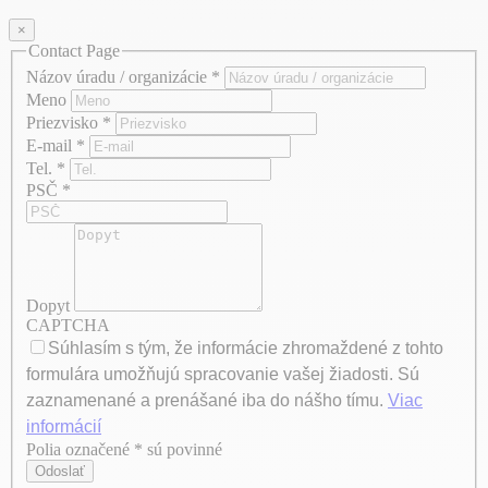
×
Contact Page
Názov úradu / organizácie
*
Meno
Priezvisko
*
E-mail
*
Tel.
*
PSČ
*
Dopyt
CAPTCHA
Súhlasím s tým, že informácie zhromaždené z tohto
formulára umožňujú spracovanie vašej žiadosti. Sú
zaznamenané a prenášané iba do nášho tímu.
Viac
informácií
Polia označené * sú povinné
Axeptio consent
Odoslať