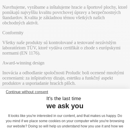
Navrhujeme, vyrábame a inštalujeme hracie a športové plochy, ktoré
ponúkajú najvyššiu kvalitu povrchovej úpravy a bezpečnostných
štandardov. Kvalita je základnou témou všetkých našich
obchodných aktivít.
Conformity
Všetky naše produkty sú kontrolované a testované nezávislým
laboratóriom TÜV, ktoré vydáva certifikát o zhode s európskymi
normami (EN 1176).
Award-winning design
Inovácia a odhodlanie spoločnosti Proludic boli ocenené mnohými
oceneniami: za inšpiratívny dizajn, estetiku a funkčný aspekt
produktov a usporiadanie hracích plôch.
Popredajný servis
Popredajný servis
Spoločnosť Proludic zaisťuje efektívny popredajný servis vďaka
nášmu špecializovanému tímu, ktorý je možné kontaktovať
telefonicky, e-mailom alebo prostredníctvom tejto webovej stránky.
Vstupom na stránku popredajného servisu získate prístup k