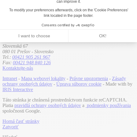
informáciám o produkte (návod na montáž, osvedčenia o zhode a
referencie komponentov) a vyžiadate si cenovú ponuku náhradných
dielov.
Obráťte sa na popredajný servis
MOVEO Dynamic Studio spol. s r. o.
Slovenská 67
080 01 Prešov - Slovensko
Tel.:
00421 905 261 967
Fax:
00421 948 840 126
Kontaktujte-nás
Intranet
-
Mapa webovej lokality
-
Právne upozornenia
-
Zásady
ochrany osobných údajov
-
Úprava súborov cookie
- Made with
by
IRIS Interactive
Táto stránka je chránená prostredníctvom funkcie reCAPTCHA.
Platia
pravidlá ochrany osobných údajov
a
podmienky používania
spoločnosti Google.
Horná časť stránky
Zatvoriť