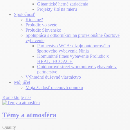
Gigantické herné zariadenia
Projekty šité na mieru
Spoločnosť
Kto sme?
Proludic vo svete
Proludic Slovensko
Spolupráca s odborníkmi na profesionálne športové
vybavenie
Partnerstvo WCA: dizajn outdoorového
športového vybavenia Ninja
Komunitné fitnes vybavenie Proludic x
HEALTHCOACH
Outdoorové street workoutové vybavenie v
partnerstve
Výhradné duševné vlastníctvo
Môj účet
Moja žiadosť o cenovú ponuku
Kontaktujte-nás
Témy a atmosféra
Quality