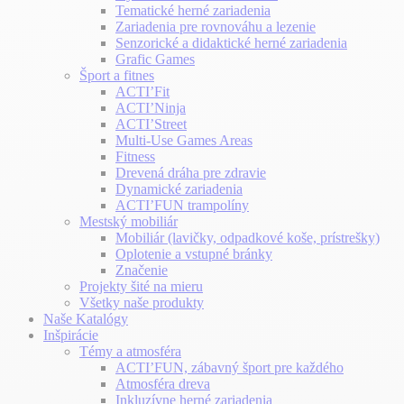
Tematické herné zariadenia
Zariadenia pre rovnováhu a lezenie
Senzorické a didaktické herné zariadenia
Grafic Games
Šport a fitnes
ACTI’Fit
ACTI’Ninja
ACTI’Street
Multi-Use Games Areas
Fitness
Drevená dráha pre zdravie
Dynamické zariadenia
ACTI’FUN trampolíny
Mestský mobiliár
Mobiliár (lavičky, odpadkové koše, prístrešky)
Oplotenie a vstupné bránky
Značenie
Projekty šité na mieru
Všetky naše produkty
Naše Katalógy
Inšpirácie
Témy a atmosféra
ACTI’FUN, zábavný šport pre každého
Atmosféra dreva
Inkluzívne herné zariadenia