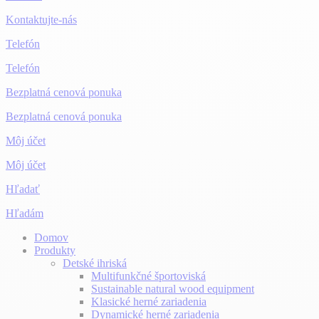
Kontaktujte-nás
Telefón
Telefón
Bezplatná cenová ponuka
Bezplatná cenová ponuka
Môj účet
Môj účet
Hľadať
Hľadám
Domov
Produkty
Detské ihriská
Multifunkčné športoviská
Sustainable natural wood equipment
Klasické herné zariadenia
Dynamické herné zariadenia