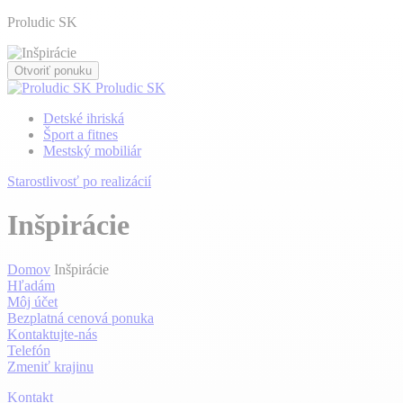
Proludic SK
Otvoriť ponuku
Proludic SK
Detské ihriská
Šport a fitnes
Mestský mobiliár
Starostlivosť po realizácií
Inšpirácie
Domov
Inšpirácie
Hľadám
Môj účet
Bezplatná cenová ponuka
Kontaktujte-nás
Telefón
Zmeniť krajinu
Kontakt