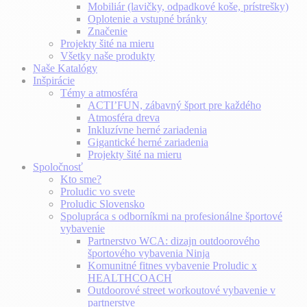
Mobiliár (lavičky, odpadkové koše, prístrešky)
Oplotenie a vstupné bránky
Značenie
Projekty šité na mieru
Všetky naše produkty
Naše Katalógy
Inšpirácie
Témy a atmosféra
ACTI’FUN, zábavný šport pre každého
Atmosféra dreva
Inkluzívne herné zariadenia
Gigantické herné zariadenia
Projekty šité na mieru
Spoločnosť
Kto sme?
Proludic vo svete
Proludic Slovensko
Spolupráca s odborníkmi na profesionálne športové
vybavenie
Partnerstvo WCA: dizajn outdoorového
športového vybavenia Ninja
Komunitné fitnes vybavenie Proludic x
HEALTHCOACH
Outdoorové street workoutové vybavenie v
partnerstve