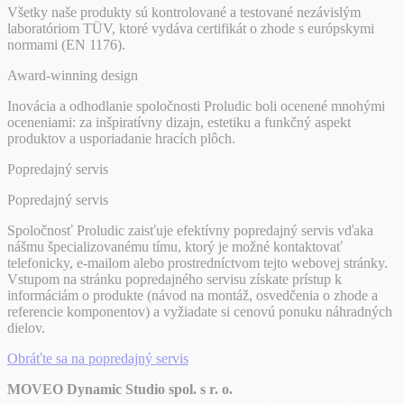
Všetky naše produkty sú kontrolované a testované nezávislým
laboratóriom TÜV, ktoré vydáva certifikát o zhode s európskymi
normami (EN 1176).
Award-winning design
Inovácia a odhodlanie spoločnosti Proludic boli ocenené mnohými
oceneniami: za inšpiratívny dizajn, estetiku a funkčný aspekt
produktov a usporiadanie hracích plôch.
Popredajný servis
Popredajný servis
Spoločnosť Proludic zaisťuje efektívny popredajný servis vďaka
nášmu špecializovanému tímu, ktorý je možné kontaktovať
telefonicky, e-mailom alebo prostredníctvom tejto webovej stránky.
Vstupom na stránku popredajného servisu získate prístup k
informáciám o produkte (návod na montáž, osvedčenia o zhode a
referencie komponentov) a vyžiadate si cenovú ponuku náhradných
dielov.
Obráťte sa na popredajný servis
MOVEO Dynamic Studio spol. s r. o.