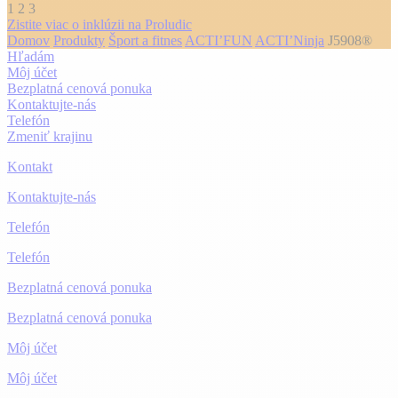
1
2
3
Zistite viac o inklúzii na Proludic
Domov
Produkty
Šport a fitnes
ACTI’FUN
ACTI’Ninja
J5908®
Hľadám
Môj účet
Bezplatná cenová ponuka
Kontaktujte-nás
Telefón
Zmeniť krajinu
Kontakt
Kontaktujte-nás
Telefón
Telefón
Bezplatná cenová ponuka
Bezplatná cenová ponuka
Môj účet
Môj účet