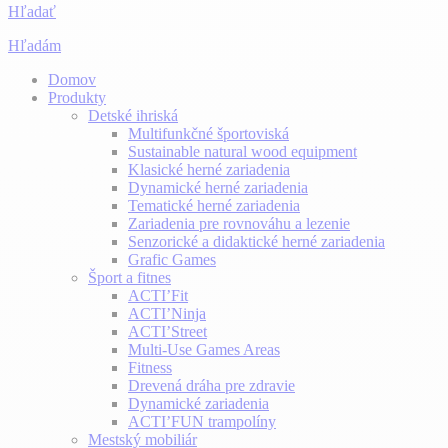
Hľadať
Hľadám
Domov
Produkty
Detské ihriská
Multifunkčné športoviská
Sustainable natural wood equipment
Klasické herné zariadenia
Dynamické herné zariadenia
Tematické herné zariadenia
Zariadenia pre rovnováhu a lezenie
Senzorické a didaktické herné zariadenia
Grafic Games
Šport a fitnes
ACTI’Fit
ACTI’Ninja
ACTI’Street
Multi-Use Games Areas
Fitness
Drevená dráha pre zdravie
Dynamické zariadenia
ACTI’FUN trampolíny
Mestský mobiliár