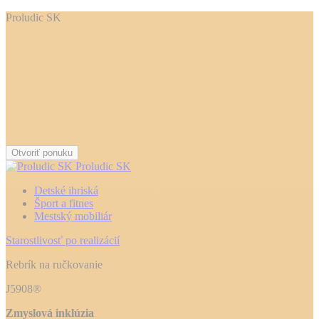
Proludic SK
Otvoriť ponuku
Proludic SK
Detské ihriská
Šport a fitnes
Mestský mobiliár
Starostlivosť po realizácií
Rebrík na ručkovanie
J5908®
Zmyslová inklúzia