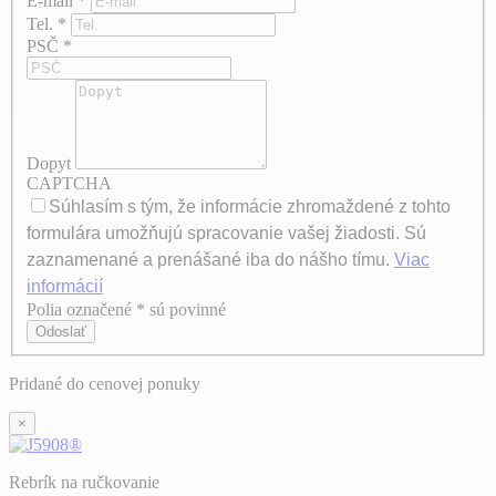
E-mail
*
Tel.
*
PSČ
*
Dopyt
CAPTCHA
Súhlasím s tým, že informácie zhromaždené z tohto
formulára umožňujú spracovanie vašej žiadosti. Sú
zaznamenané a prenášané iba do nášho tímu.
Viac
informácií
Polia označené * sú povinné
Axeptio consent
Odoslať
Pridané do cenovej ponuky
×
Rebrík na ručkovanie