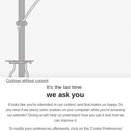
Pohyb
3 športové aktivity
Prechádzanie cez most
x1
Visenie
x1