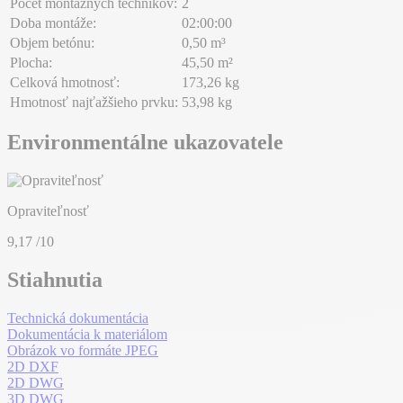
Počet montážnych technikov:
2
Doba montáže:
02:00:00
Objem betónu:
0,50 m³
Plocha:
45,50 m²
Celková hmotnosť:
173,26 kg
Hmotnosť najťažšieho prvku:
53,98 kg
Environmentálne ukazovatele
Opraviteľnosť
9,17
/10
Stiahnutia
Technická dokumentácia
Dokumentácia k materiálom
Obrázok vo formáte JPEG
2D DXF
2D DWG
3D DWG