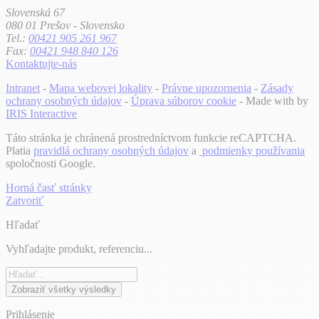
Slovenská 67
080 01 Prešov - Slovensko
Tel.:
00421 905 261 967
Fax:
00421 948 840 126
Kontaktujte-nás
Intranet
-
Mapa webovej lokality
-
Právne upozornenia
-
Zásady
ochrany osobných údajov
-
Úprava súborov cookie
- Made with
by
IRIS Interactive
Táto stránka je chránená prostredníctvom funkcie reCAPTCHA.
Platia
pravidlá ochrany osobných údajov
a
podmienky používania
spoločnosti Google.
Horná časť stránky
Zatvoriť
Hľadať
Vyhľadajte produkt, referenciu...
Zobraziť všetky výsledky
Prihlásenie