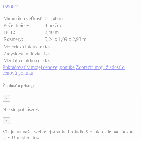
J5908®
Minimálna veľkosť:
> 1,40 m
Počet hráčov:
4 hráčov
HCL:
2,40 m
Rozmery:
5,24 x 1,09 x 2,93 m
Motorická inklúzia:
0/3
Zmyslová inklúzia:
1/3
Mentálna inklúzia:
0/3
Pokračovať v mojej cenovej ponuke
Zobraziť moju žiadosť o
cenovú ponuku
Žiadosť o prístup
×
Nie ste prihlásený.
×
Vitajte na našej webovej stránke Proludic Slovakia, ale nachádzate
sa v United States.