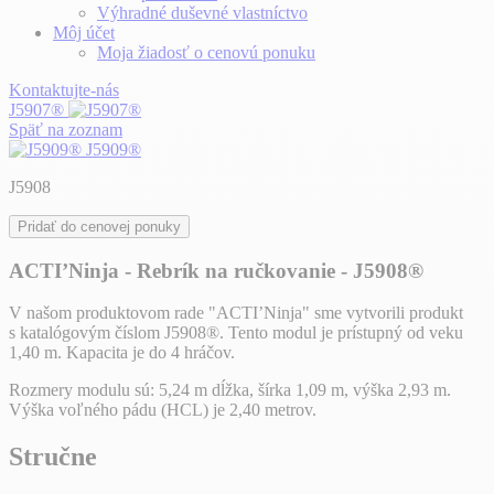
Výhradné duševné vlastníctvo
Môj účet
Moja žiadosť o cenovú ponuku
Kontaktujte-nás
J5907®
Späť na zoznam
J5909®
J5908
Pridať do cenovej ponuky
ACTI’Ninja - Rebrík na ručkovanie - J5908®
V našom produktovom rade "ACTI’Ninja" sme vytvorili produkt
s katalógovým číslom J5908®. Tento modul je prístupný od veku
1,40 m. Kapacita je do 4 hráčov.
Rozmery modulu sú: 5,24 m dĺžka, šírka 1,09 m, výška 2,93 m.
Výška voľného pádu (HCL) je 2,40 metrov.
Stručne