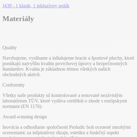
J439 - 1 klasik, 1 inkluzívny sedák
Materiály
Quality
Navrhujeme, vyrábame a inštalujeme hracie a športové plochy, ktoré
ponúkajú najvyššiu kvalitu povrchovej úpravy a bezpečnostných
štandardov. Kvalita je základnou témou všetkých našich
obchodných aktivít.
Conformity
Všetky naše produkty sú kontrolované a testované nezávislým
laboratóriom TÜV, ktoré vydáva certifikát o zhode s európskymi
normami (EN 1176).
Award-winning design
Inovácia a odhodlanie spoločnosti Proludic boli ocenené mnohými
oceneniami: za inšpiratívny dizajn, estetiku a funkčný aspekt