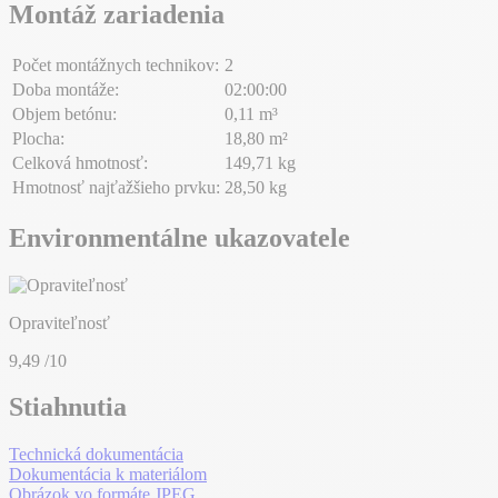
Montáž zariadenia
Počet montážnych technikov:
2
Doba montáže:
02:00:00
Objem betónu:
0,11 m³
Plocha:
18,80 m²
Celková hmotnosť:
149,71 kg
Hmotnosť najťažšieho prvku:
28,50 kg
Environmentálne ukazovatele
Opraviteľnosť
9,49
/10
Stiahnutia
Technická dokumentácia
Dokumentácia k materiálom
Obrázok vo formáte JPEG