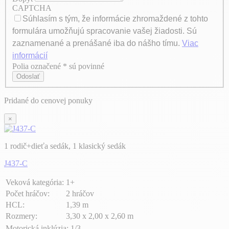
CAPTCHA
Súhlasím s tým, že informácie zhromaždené z tohto
formulára umožňujú spracovanie vašej žiadosti. Sú
zaznamenané a prenášané iba do nášho tímu.
Viac
informácií
Polia označené * sú povinné
Axeptio consent
Odoslať
Pridané do cenovej ponuky
×
1 rodič+dieťa sedák, 1 klasický sedák
J437-C
Veková kategória:
1+
Počet hráčov:
2 hráčov
HCL:
1,39 m
Rozmery:
3,30 x 2,00 x 2,60 m
Motorická inklúzia:
1/3