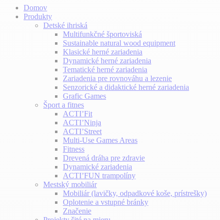
Domov
Produkty
Detské ihriská
Multifunkčné športoviská
Sustainable natural wood equipment
Klasické herné zariadenia
Dynamické herné zariadenia
Tematické herné zariadenia
Zariadenia pre rovnováhu a lezenie
Senzorické a didaktické herné zariadenia
Grafic Games
Šport a fitnes
ACTI’Fit
ACTI’Ninja
ACTI’Street
Multi-Use Games Areas
Fitness
Drevená dráha pre zdravie
Dynamické zariadenia
ACTI’FUN trampolíny
Mestský mobiliár
Mobiliár (lavičky, odpadkové koše, prístrešky)
Oplotenie a vstupné bránky
Značenie
Projekty šité na mieru