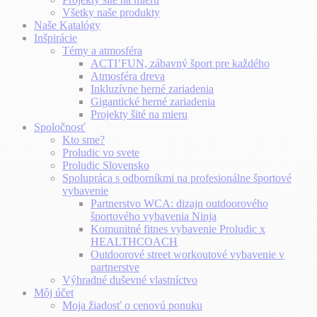
Všetky naše produkty
Naše Katalógy
Inšpirácie
Témy a atmosféra
ACTI’FUN, zábavný šport pre každého
Atmosféra dreva
Inkluzívne herné zariadenia
Gigantické herné zariadenia
Projekty šité na mieru
Spoločnosť
Kto sme?
Proludic vo svete
Proludic Slovensko
Spolupráca s odborníkmi na profesionálne športové
vybavenie
Partnerstvo WCA: dizajn outdoorového
športového vybavenia Ninja
Komunitné fitnes vybavenie Proludic x
HEALTHCOACH
Outdoorové street workoutové vybavenie v
partnerstve
Výhradné duševné vlastníctvo
Môj účet
Moja žiadosť o cenovú ponuku