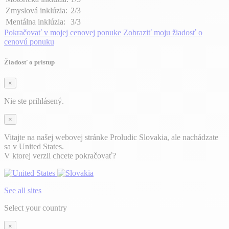
Zmyslová inklúzia:
2/3
Mentálna inklúzia:
3/3
Pokračovať v mojej cenovej ponuke
Zobraziť moju žiadosť o
cenovú ponuku
Žiadosť o prístup
×
Nie ste prihlásený.
×
Vitajte na našej webovej stránke Proludic Slovakia, ale nachádzate
sa v United States.
V ktorej verzii chcete pokračovať?
See all sites
Select your country
×