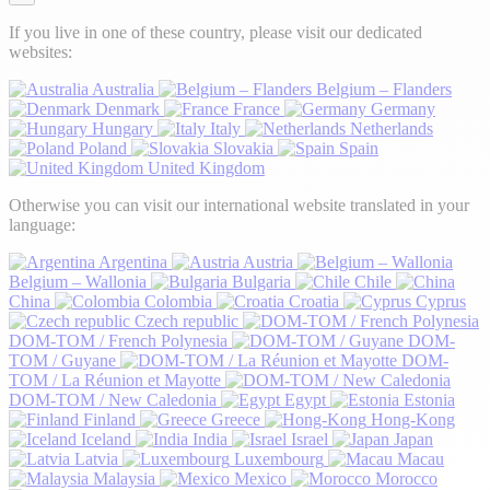
If you live in one of these country, please visit our dedicated
websites:
Australia
Belgium – Flanders
Denmark
France
Germany
Hungary
Italy
Netherlands
Poland
Slovakia
Spain
United Kingdom
Otherwise you can visit our international website translated in your
language:
Argentina
Austria
Belgium – Wallonia
Bulgaria
Chile
China
Colombia
Croatia
Cyprus
Czech republic
DOM-TOM / French Polynesia
DOM-
TOM / Guyane
DOM-
TOM / La Réunion et Mayotte
DOM-TOM / New Caledonia
Egypt
Estonia
Finland
Greece
Hong-Kong
Iceland
India
Israel
Japan
Latvia
Luxembourg
Macau
Malaysia
Mexico
Morocco