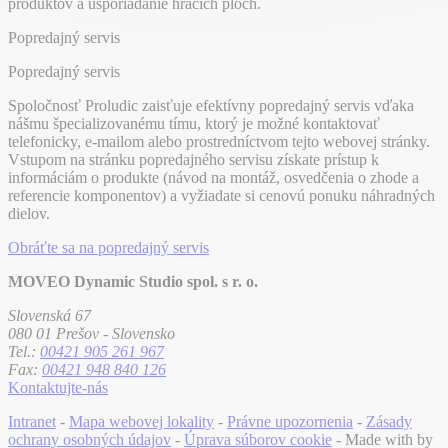
produktov a usporiadanie hracích plôch.
Popredajný servis
Popredajný servis
Spoločnosť Proludic zaisťuje efektívny popredajný servis vďaka
nášmu špecializovanému tímu, ktorý je možné kontaktovať
telefonicky, e-mailom alebo prostredníctvom tejto webovej stránky.
Vstupom na stránku popredajného servisu získate prístup k
informáciám o produkte (návod na montáž, osvedčenia o zhode a
referencie komponentov) a vyžiadate si cenovú ponuku náhradných
dielov.
Obráťte sa na popredajný servis
MOVEO Dynamic Studio spol. s r. o.
Slovenská 67
080 01 Prešov - Slovensko
Tel.:
00421 905 261 967
Fax:
00421 948 840 126
Kontaktujte-nás
Intranet
-
Mapa webovej lokality
-
Právne upozornenia
-
Zásady
ochrany osobných údajov
-
Úprava súborov cookie
- Made with
by