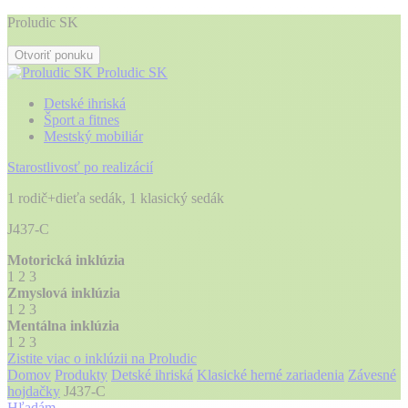
Proludic SK
Otvoriť ponuku
Proludic SK
Detské ihriská
Šport a fitnes
Mestský mobiliár
Starostlivosť po realizácií
1 rodič+dieťa sedák, 1 klasický sedák
J437-C
Motorická inklúzia
1
2
3
Zmyslová inklúzia
1
2
3
Mentálna inklúzia
1
2
3
Zistite viac o inklúzii na Proludic
Domov
Produkty
Detské ihriská
Klasické herné zariadenia
Závesné
hojdačky
J437-C
Hľadám