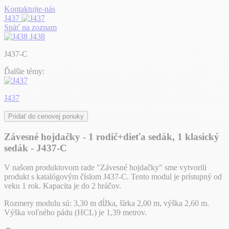
Kontaktujte-nás
J437
Späť na zoznam
J438
J437-C
Ďalšie témy:
J437
Pridať do cenovej ponuky
Závesné hojdačky - 1 rodič+dieťa sedák, 1 klasický
sedák - J437-C
V našom produktovom rade "Závesné hojdačky" sme vytvorili
produkt s katalógovým číslom J437-C. Tento modul je prístupný od
veku 1 rok. Kapacita je do 2 hráčov.
Rozmery modulu sú: 3,30 m dĺžka, šírka 2,00 m, výška 2,60 m.
Výška voľného pádu (HCL) je 1,39 metrov.