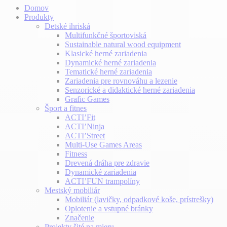
Domov
Produkty
Detské ihriská
Multifunkčné športoviská
Sustainable natural wood equipment
Klasické herné zariadenia
Dynamické herné zariadenia
Tematické herné zariadenia
Zariadenia pre rovnováhu a lezenie
Senzorické a didaktické herné zariadenia
Grafic Games
Šport a fitnes
ACTI’Fit
ACTI’Ninja
ACTI’Street
Multi-Use Games Areas
Fitness
Drevená dráha pre zdravie
Dynamické zariadenia
ACTI’FUN trampolíny
Mestský mobiliár
Mobiliár (lavičky, odpadkové koše, prístrešky)
Oplotenie a vstupné bránky
Značenie
Projekty šité na mieru