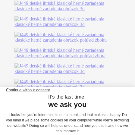
Možno sa vám bude páčiť...