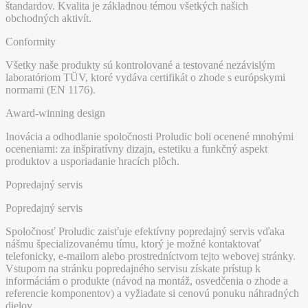
štandardov. Kvalita je základnou témou všetkých našich
obchodných aktivít.
Conformity
Všetky naše produkty sú kontrolované a testované nezávislým
laboratóriom TÜV, ktoré vydáva certifikát o zhode s európskymi
normami (EN 1176).
Award-winning design
Inovácia a odhodlanie spoločnosti Proludic boli ocenené mnohými
oceneniami: za inšpiratívny dizajn, estetiku a funkčný aspekt
produktov a usporiadanie hracích plôch.
Popredajný servis
Popredajný servis
Spoločnosť Proludic zaisťuje efektívny popredajný servis vďaka
nášmu špecializovanému tímu, ktorý je možné kontaktovať
telefonicky, e-mailom alebo prostredníctvom tejto webovej stránky.
Vstupom na stránku popredajného servisu získate prístup k
informáciám o produkte (návod na montáž, osvedčenia o zhode a
referencie komponentov) a vyžiadate si cenovú ponuku náhradných
dielov.