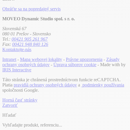
Obráťte sa na popredajný servis
MOVEO Dynamic Studio spol. s r. o.
Slovenská 67
080 01 Prešov - Slovensko
Tel.:
00421 905 261 967
Fax:
00421 948 840 126
Kontaktujte-nás
Intranet
-
Mapa webovej lokality
-
Právne upozornenia
-
Zásady
ochrany osobných údajov
-
Úprava súborov cookie
- Made with
by
IRIS Interactive
Táto stránka je chránená prostredníctvom funkcie reCAPTCHA.
Platia
pravidlá ochrany osobných údajov
a
podmienky používania
spoločnosti Google.
Horná časť stránky
Zatvoriť
Hľadať
Vyhľadajte produkt, referenciu...