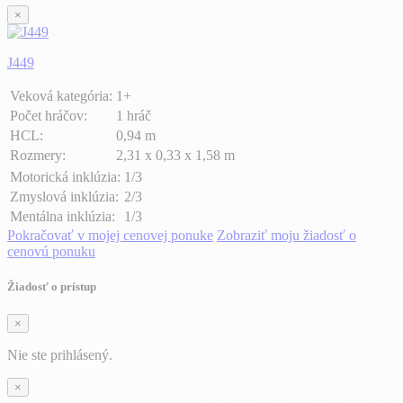
×
J449
Veková kategória:
1+
Počet hráčov:
1 hráč
HCL:
0,94 m
Rozmery:
2,31 x 0,33 x 1,58 m
Motorická inklúzia:
1/3
Zmyslová inklúzia:
2/3
Mentálna inklúzia:
1/3
Pokračovať v mojej cenovej ponuke
Zobraziť moju žiadosť o
cenovú ponuku
Žiadosť o prístup
×
Nie ste prihlásený.
×