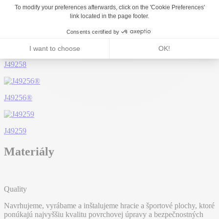
J4911 - Aero kĺzačka
J49258
J49256®
J49259
Materiály
Quality
Navrhujeme, vyrábame a inštalujeme hracie a športové plochy, ktoré
ponúkajú najvyššiu kvalitu povrchovej úpravy a bezpečnostných