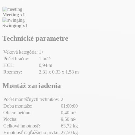
Meeting
x1
Swinging
x1
Technické parametre
Veková kategória:
1+
Počet hráčov:
1 hráč
HCL:
0,94 m
Rozmery:
2,31 x 0,33 x 1,58 m
Montáž zariadenia
Počet montážnych technikov:
2
Doba montáže:
01:00:00
Objem betónu:
0,40 m³
Plocha:
9,50 m²
Celková hmotnosť:
63,72 kg
Hmotnosť najťažšieho prvku:
27,50 kg