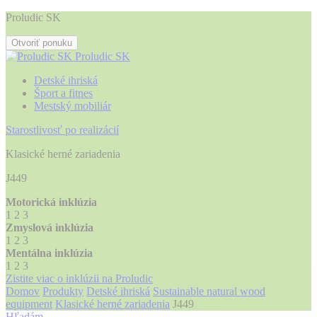
Proludic SK
Otvoriť ponuku
Proludic SK
Detské ihriská
Šport a fitnes
Mestský mobiliár
Starostlivosť po realizácií
Klasické herné zariadenia
J449
Motorická inklúzia
1
2
3
Zmyslová inklúzia
1
2
3
Mentálna inklúzia
1
2
3
Zistite viac o inklúzii na Proludic
Domov
Produkty
Detské ihriská
Sustainable natural wood
equipment
Klasické herné zariadenia
J449
Hľadám