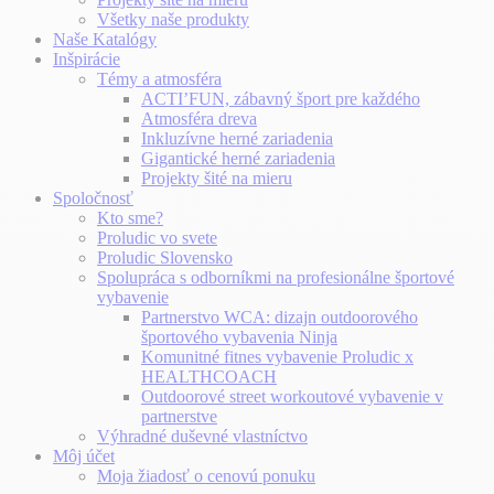
Všetky naše produkty
Naše Katalógy
Inšpirácie
Témy a atmosféra
ACTI’FUN, zábavný šport pre každého
Atmosféra dreva
Inkluzívne herné zariadenia
Gigantické herné zariadenia
Projekty šité na mieru
Spoločnosť
Kto sme?
Proludic vo svete
Proludic Slovensko
Spolupráca s odborníkmi na profesionálne športové
vybavenie
Partnerstvo WCA: dizajn outdoorového
športového vybavenia Ninja
Komunitné fitnes vybavenie Proludic x
HEALTHCOACH
Outdoorové street workoutové vybavenie v
partnerstve
Výhradné duševné vlastníctvo
Môj účet
Moja žiadosť o cenovú ponuku