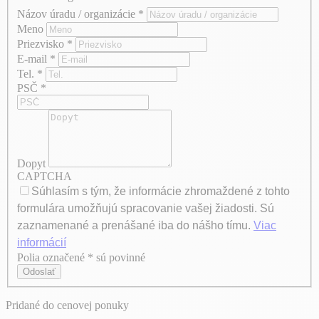
Názov úradu / organizácie
*
Meno
Priezvisko
*
E-mail
*
Tel.
*
PSČ
*
Dopyt
CAPTCHA
Súhlasím s tým, že informácie zhromaždené z tohto
formulára umožňujú spracovanie vašej žiadosti. Sú
zaznamenané a prenášané iba do nášho tímu.
Viac
informácií
Polia označené * sú povinné
Axeptio consent
Odoslať
Pridané do cenovej ponuky