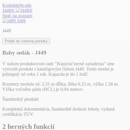
Kontaktujte-nás
J448®
Späť na zoznam
J489
J449
Pridať do cenovej ponuky
Baby sedák - J449
V našom produktovom rade "Klasické herné zariadenia" sme
vytvorili produkt s katalógovým číslom J449. Tento modul je
prístupný od veku 1 rok. Kapacita je do 1 hráč.
Rozmery modulu sú: 2,31 m dĺžka, šírka 0,33 m, výška 1,58 m.
Výška voľného pádu (HCL) je 0,94 metrov.
Štandardný produkt
Kompletná dokumentácia, štandardné dodacie lehoty, vydaná
certifikácia TÜV.
2 herných funkcií