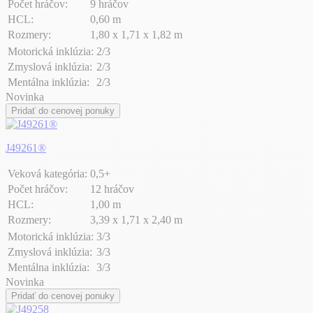
Počet hráčov:
9 hráčov
HCL:
0,60 m
Rozmery:
1,80 x 1,71 x 1,82 m
Motorická inklúzia:
2/3
Zmyslová inklúzia:
2/3
Mentálna inklúzia:
2/3
Novinka
Pridať do cenovej ponuky
J49261®
Veková kategória:
0,5+
Počet hráčov:
12 hráčov
HCL:
1,00 m
Rozmery:
3,39 x 1,71 x 2,40 m
Motorická inklúzia:
3/3
Zmyslová inklúzia:
3/3
Mentálna inklúzia:
3/3
Novinka
Pridať do cenovej ponuky