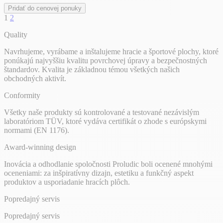
Pridať do cenovej ponuky
1
2
Quality
Navrhujeme, vyrábame a inštalujeme hracie a športové plochy, ktoré
ponúkajú najvyššiu kvalitu povrchovej úpravy a bezpečnostných
štandardov. Kvalita je základnou témou všetkých našich
obchodných aktivít.
Conformity
Všetky naše produkty sú kontrolované a testované nezávislým
laboratóriom TÜV, ktoré vydáva certifikát o zhode s európskymi
normami (EN 1176).
Award-winning design
Inovácia a odhodlanie spoločnosti Proludic boli ocenené mnohými
oceneniami: za inšpiratívny dizajn, estetiku a funkčný aspekt
produktov a usporiadanie hracích plôch.
Popredajný servis
Popredajný servis