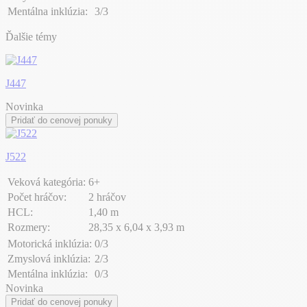
Mentálna inklúzia:
3/3
Ďalšie témy
J447
Novinka
Pridať do cenovej ponuky
J522
Veková kategória:
6+
Počet hráčov:
2 hráčov
HCL:
1,40 m
Rozmery:
28,35 x 6,04 x 3,93 m
Motorická inklúzia:
0/3
Zmyslová inklúzia:
2/3
Mentálna inklúzia:
0/3
Novinka
Pridať do cenovej ponuky