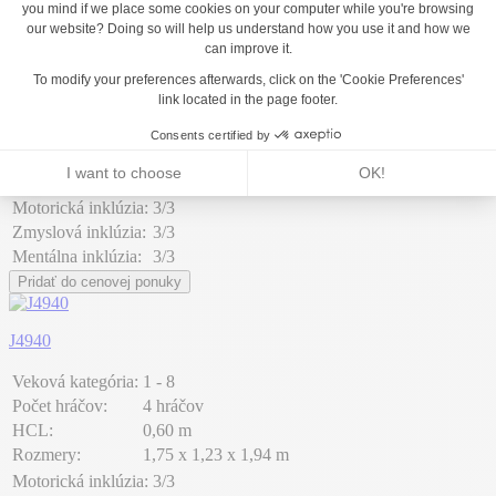
J3426®
Pixel
Veková kategória:
1+
Počet hráčov:
1 hráč
HCL:
0,60 m
Rozmery:
1,14 x 0,26 x 1,40 m
Motorická inklúzia:
3/3
Zmyslová inklúzia:
3/3
Mentálna inklúzia:
3/3
Pridať do cenovej ponuky
J4940
Veková kategória:
1 - 8
Počet hráčov:
4 hráčov
HCL:
0,60 m
Rozmery:
1,75 x 1,23 x 1,94 m
Motorická inklúzia:
3/3