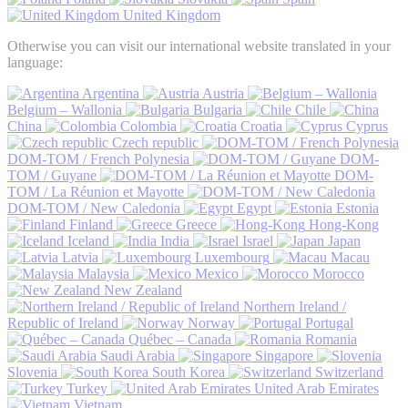
United Kingdom
Otherwise you can visit our international website translated in your
language:
Argentina
Austria
Belgium – Wallonia
Bulgaria
Chile
China
Colombia
Croatia
Cyprus
Czech republic
DOM-TOM / French Polynesia
DOM-
TOM / Guyane
DOM-
TOM / La Réunion et Mayotte
DOM-TOM / New Caledonia
Egypt
Estonia
Finland
Greece
Hong-Kong
Iceland
India
Israel
Japan
Latvia
Luxembourg
Macau
Malaysia
Mexico
Morocco
New Zealand
Northern Ireland /
Republic of Ireland
Norway
Portugal
Québec – Canada
Romania
Saudi Arabia
Singapore
Slovenia
South Korea
Switzerland
Turkey
United Arab Emirates
Vietnam