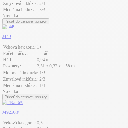
Zmyslová inklúzia:
2/3
Mentálna inklúzia:
3/3
Novinka
Pridať do cenovej ponuky
J449
Veková kategória:
1+
Počet hráčov:
1 hráč
HCL:
0,94 m
Rozmery:
2,31 x 0,33 x 1,58 m
Motorická inklúzia:
1/3
Zmyslová inklúzia:
2/3
Mentálna inklúzia:
1/3
Novinka
Pridať do cenovej ponuky
J49256®
Veková kategória:
0,5+