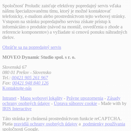
Spoločnosť Proludic zaisťuje efektívny popredajný servis vďaka
nášmu špecializovanému tímu, ktorý je možné kontaktovať
telefonicky, e-mailom alebo prostredníctvom tejto webovej stránky.
Vstupom na stránku popredajného servisu získate prístup k
informáciám o produkte (návod na montáž, osvedčenia o zhode a
referencie komponentov) a vyžiadate si cenovú ponuku náhradných
dielov.
Obráťte sa na popredajný servis
MOVEO Dynamic Studio spol. s r. o.
Slovenská 67
080 01 Prešov - Slovensko
Tel.:
00421 905 261 967
Fax:
00421 948 840 126
Kontaktujte-nás
Intranet
-
Mapa webovej lokality
-
Právne upozornenia
-
Zásady
ochrany osobných údajov
-
Úprava súborov cookie
- Made with
by
IRIS Interactive
Táto stránka je chránená prostredníctvom funkcie reCAPTCHA.
Platia
pravidlá ochrany osobných údajov
a
podmienky používania
spoločnosti Google.