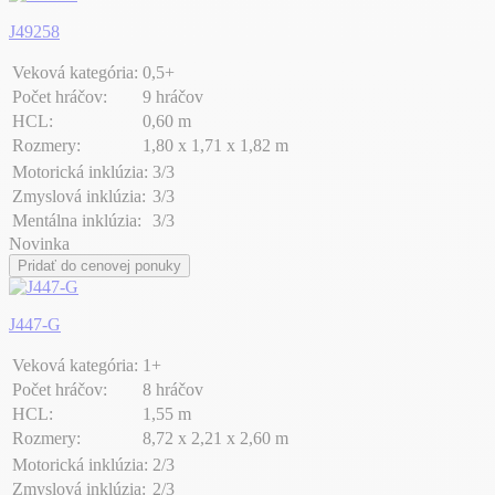
J49258
Veková kategória:
0,5+
Počet hráčov:
9 hráčov
HCL:
0,60 m
Rozmery:
1,80 x 1,71 x 1,82 m
Motorická inklúzia:
3/3
Zmyslová inklúzia:
3/3
Mentálna inklúzia:
3/3
Novinka
Pridať do cenovej ponuky
J447-G
Veková kategória:
1+
Počet hráčov:
8 hráčov
HCL:
1,55 m
Rozmery:
8,72 x 2,21 x 2,60 m
Motorická inklúzia:
2/3
Zmyslová inklúzia:
2/3