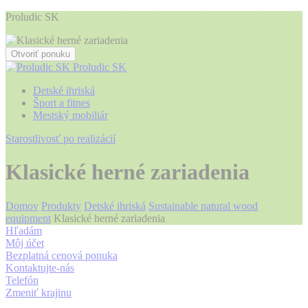
Proludic SK
Otvoriť ponuku
Proludic SK
Detské ihriská
Šport a fitnes
Mestský mobiliár
Starostlivosť po realizácií
Klasické herné zariadenia
Domov
Produkty
Detské ihriská
Sustainable natural wood
equipment
Klasické herné zariadenia
Hľadám
Môj účet
Bezplatná cenová ponuka
Kontaktujte-nás
Telefón
Zmeniť krajinu