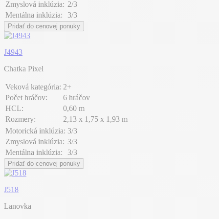
Zmyslová inklúzia:
2/3
Mentálna inklúzia:
3/3
Pridať do cenovej ponuky
J4943
Chatka Pixel
Veková kategória:
2+
Počet hráčov:
6 hráčov
HCL:
0,60 m
Rozmery:
2,13 x 1,75 x 1,93 m
Motorická inklúzia:
3/3
Zmyslová inklúzia:
3/3
Mentálna inklúzia:
3/3
Pridať do cenovej ponuky
J518
Lanovka