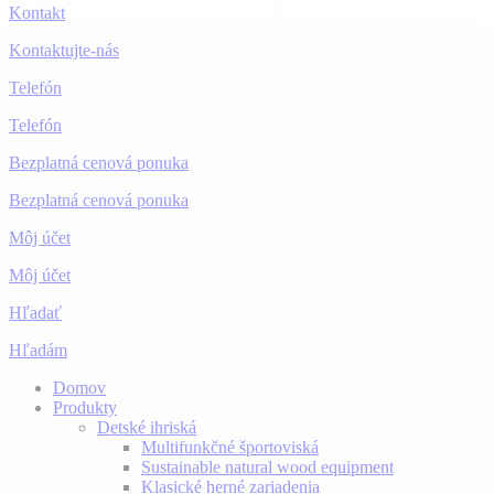
Kontakt
Kontaktujte-nás
Telefón
Telefón
Bezplatná cenová ponuka
Bezplatná cenová ponuka
Môj účet
Môj účet
Hľadať
Hľadám
Domov
Produkty
Detské ihriská
Multifunkčné športoviská
Sustainable natural wood equipment
Klasické herné zariadenia