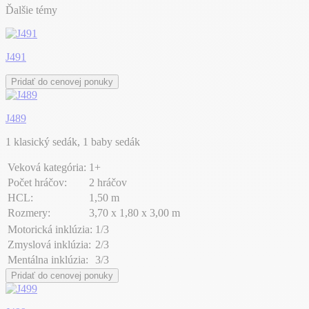
Ďalšie témy
J491
Pridať do cenovej ponuky
J489
1 klasický sedák, 1 baby sedák
Veková kategória:
1+
Počet hráčov:
2 hráčov
HCL:
1,50 m
Rozmery:
3,70 x 1,80 x 3,00 m
Motorická inklúzia:
1/3
Zmyslová inklúzia:
2/3
Mentálna inklúzia:
3/3
Pridať do cenovej ponuky