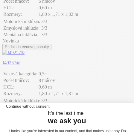
Počet hráčov:
6 hráčov
HCL:
0,60 m
Rozmery:
1,80 x 1,71 x 1,82 m
Motorická inklúzia:
3/3
Zmyslová inklúzia:
3/3
Mentálna inklúzia:
3/3
Novinka
Pridať do cenovej ponuky
J49257®
Veková kategória:
0,5+
Počet hráčov:
8 hráčov
HCL:
0,60 m
Rozmery:
1,80 x 1,71 x 1,81 m
Motorická inklúzia:
3/3
Zmyslová inklúzia:
3/3
Mentálna inklúzia:
3/3
Novinka
Pridať do cenovej ponuky