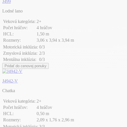
J499
Lodné lano
Veková kategória:
2+
Počet hráčov:
4 hráčov
HCL:
1,50 m
Rozmery:
3,06 x 3,94 x 3,94 m
Motorická inklúzia:
0/3
Zmyslová inklúzia:
2/3
Mentálna inklúzia:
0/3
Pridať do cenovej ponuky
J4942-V
Chatka
Veková kategória:
2+
Počet hráčov:
4 hráčov
HCL:
0,50 m
Rozmery:
2,09 x 1,76 x 2,96 m
Motorická inklúzia:
3/3