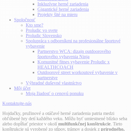
Inkluzívne herné zariadenia
Gigantické herné zariadenia
Projekty šité na mieru
Spoločnosť
Kto sme?
Proludic vo svete
Proludic Slovensko
Spolupráca s odborníkmi na profesionálne športové
vybavenie
Partnerstvo WCA: dizajn outdoorového
športového vybavenia Ninja
Komunitné fitnes vybavenie Proludic x
HEALTHCOACH
Outdoorové street workoutové vybavenie v
partnerstve
Výhradné duševné vlastníctvo
Môj účet
Moja žiadosť o cenovú ponuku
Kontaktujte-nás
Hojdačky, pružinové a otáčavé herné zariadenia patria medzi
obľúbené hry detí každého veku. Môžu byť umiestnené blízko seba
alebo dopĺňať priestor v okolí
multifunkčnej konštrukcie
. Tieto
konštrukcie sú vyrobené zo stĺpov, trámov a dosiek z
prírodného,