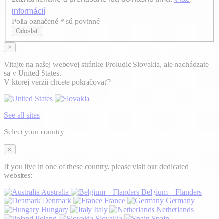
informácií
Polia označené * sú povinné
Axeptio consent
Odoslať
×
Vitajte na našej webovej stránke Proludic Slovakia, ale nachádzate
sa v United States.
V ktorej verzii chcete pokračovať?
See all sites
Select your country
×
If you live in one of these country, please visit our dedicated
websites:
Australia
Belgium – Flanders
Denmark
France
Germany
Hungary
Italy
Netherlands
Poland
Slovakia
Spain