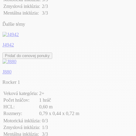
Zmyslová inklúzia:
2/3
Mentálna inklúzia:
3/3
Ďalšie témy
J4942
Pridať do cenovej ponuky
J880
Rocker 1
Veková kategória:
2+
Počet hráčov:
1 hráč
HCL:
0,60 m
Rozmery:
0,79 x 0,44 x 0,72 m
Motorická inklúzia:
0/3
Zmyslová inklúzia:
1/3
Mentálna inklúzia:
3/3