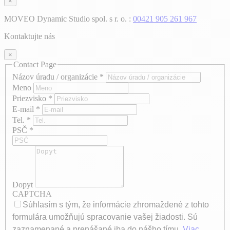
×
MOVEO Dynamic Studio spol. s r. o. :
00421 905 261 967
Kontaktujte nás
×
Contact Page
Názov úradu / organizácie
*
Meno
Priezvisko
*
E-mail
*
Tel.
*
PSČ
*
Dopyt
CAPTCHA
Súhlasím s tým, že informácie zhromaždené z tohto
formulára umožňujú spracovanie vašej žiadosti. Sú
zaznamenané a prenášané iba do nášho tímu.
Viac