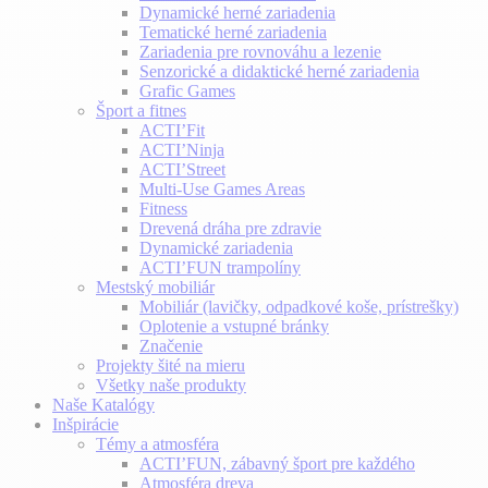
Dynamické herné zariadenia
Tematické herné zariadenia
Zariadenia pre rovnováhu a lezenie
Senzorické a didaktické herné zariadenia
Grafic Games
Šport a fitnes
ACTI’Fit
ACTI’Ninja
ACTI’Street
Multi-Use Games Areas
Fitness
Drevená dráha pre zdravie
Dynamické zariadenia
ACTI’FUN trampolíny
Mestský mobiliár
Mobiliár (lavičky, odpadkové koše, prístrešky)
Oplotenie a vstupné bránky
Značenie
Projekty šité na mieru
Všetky naše produkty
Naše Katalógy
Inšpirácie
Témy a atmosféra
ACTI’FUN, zábavný šport pre každého
Atmosféra dreva