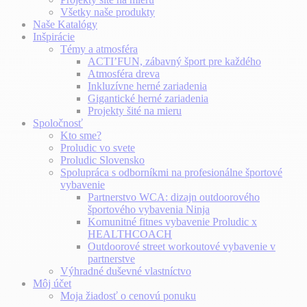
Všetky naše produkty
Naše Katalógy
Inšpirácie
Témy a atmosféra
ACTI’FUN, zábavný šport pre každého
Atmosféra dreva
Inkluzívne herné zariadenia
Gigantické herné zariadenia
Projekty šité na mieru
Spoločnosť
Kto sme?
Proludic vo svete
Proludic Slovensko
Spolupráca s odborníkmi na profesionálne športové
vybavenie
Partnerstvo WCA: dizajn outdoorového
športového vybavenia Ninja
Komunitné fitnes vybavenie Proludic x
HEALTHCOACH
Outdoorové street workoutové vybavenie v
partnerstve
Výhradné duševné vlastníctvo
Môj účet
Moja žiadosť o cenovú ponuku