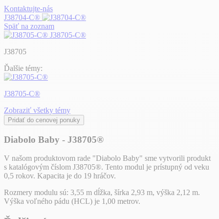
Kontaktujte-nás
J38704-C®
Späť na zoznam
J38705-C®
J38705
Ďalšie témy:
J38705-C®
Zobraziť všetky témy
Pridať do cenovej ponuky
Diabolo Baby - J38705®
V našom produktovom rade "Diabolo Baby" sme vytvorili produkt
s katalógovým číslom J38705®. Tento modul je prístupný od veku
0,5 rokov. Kapacita je do 19 hráčov.
Rozmery modulu sú: 3,55 m dĺžka, šírka 2,93 m, výška 2,12 m.
Výška voľného pádu (HCL) je 1,00 metrov.