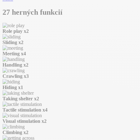
27 herných funkcií
Role play
x2
Sliding
x2
Meeting
x4
Handling
x2
Crawling
x3
Hiding
x1
Taking shelter
x2
Tactile stimulation
x4
Visual stimulation
x2
Climbing
x2