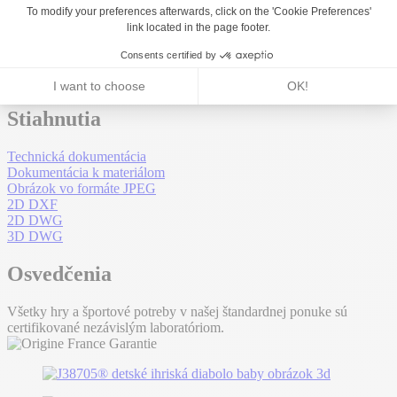
Opraviteľnosť
9,43
/10
Stiahnutia
Technická dokumentácia
Dokumentácia k materiálom
Obrázok vo formáte JPEG
2D DXF
2D DWG
3D DWG
Osvedčenia
Všetky hry a športové potreby v našej štandardnej ponuke sú
certifikované nezávislým laboratóriom.