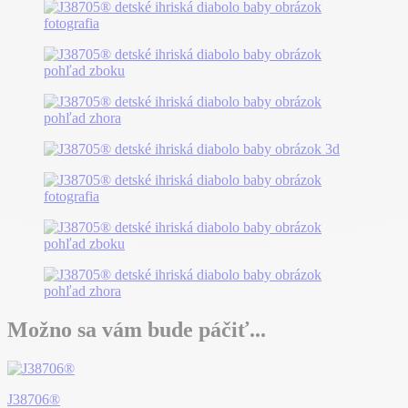
Možno sa vám bude páčiť...
J38706®