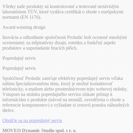
Všetky naše produkty sú kontrolované a testované nezávislým
laboratóriom TÜV, ktoré vydáva certifikát o zhode s európskymi
normami (EN 1176).
Award-winning design
Inovácia a odhodlanie spoločnosti Proludic boli ocenené mnohými
oceneniami: za inšpiratívny dizajn, estetiku a funkčný aspekt
produktov a usporiadanie hracích plôch.
Popredajný servis
Popredajný servis
Spoločnosť Proludic zaisťuje efektívny popredajný servis vďaka
nášmu špecializovanému tímu, ktorý je možné kontaktovať
telefonicky, e-mailom alebo prostredníctvom tejto webovej stránky.
Vstupom na stránku popredajného servisu získate prístup k
informáciám o produkte (návod na montáž, osvedčenia o zhode a
referencie komponentov) a vyžiadate si cenovú ponuku náhradných
dielov.
Obráťte sa na popredajný servis
MOVEO Dynamic Studio spol. s r. o.