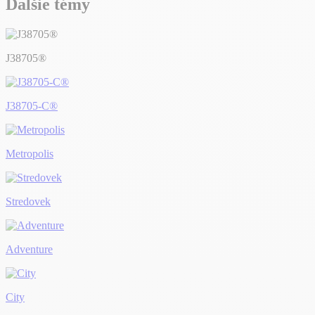
Ďalšie témy
J38705®
J38705-C®
Metropolis
Stredovek
Adventure
City