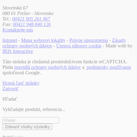
Slovenská 67
080 01 Prešov - Slovensko
Tel.:
00421 905 261 967
Fax:
00421 948 840 126
Kontaktujte-nás
Intranet
-
Mapa webovej lokality
-
Právne upozornenia
-
Zásady
ochrany osobných údajov
-
Úprava súborov cookie
- Made with
by
IRIS Interactive
Táto stránka je chránená prostredníctvom funkcie reCAPTCHA.
Platia
pravidlá ochrany osobných údajov
a
podmienky používania
spoločnosti Google.
Horná časť stránky
Zatvoriť
Hľadať
Vyhľadajte produkt, referenciu...
Zobraziť všetky výsledky