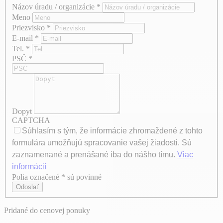
Názov úradu / organizácie
*
Meno
Priezvisko
*
E-mail
*
Tel.
*
PSČ
*
Dopyt
CAPTCHA
Súhlasím s tým, že informácie zhromaždené z tohto
formulára umožňujú spracovanie vašej žiadosti. Sú
zaznamenané a prenášané iba do nášho tímu.
Viac
informácií
Polia označené * sú povinné
Axeptio consent
Odoslať
Pridané do cenovej ponuky