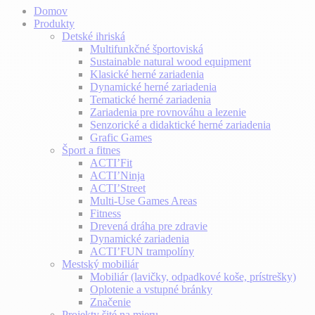
Domov
Produkty
Detské ihriská
Multifunkčné športoviská
Sustainable natural wood equipment
Klasické herné zariadenia
Dynamické herné zariadenia
Tematické herné zariadenia
Zariadenia pre rovnováhu a lezenie
Senzorické a didaktické herné zariadenia
Grafic Games
Šport a fitnes
ACTI’Fit
ACTI’Ninja
ACTI’Street
Multi-Use Games Areas
Fitness
Drevená dráha pre zdravie
Dynamické zariadenia
ACTI’FUN trampolíny
Mestský mobiliár
Mobiliár (lavičky, odpadkové koše, prístrešky)
Oplotenie a vstupné bránky
Značenie
Projekty šité na mieru