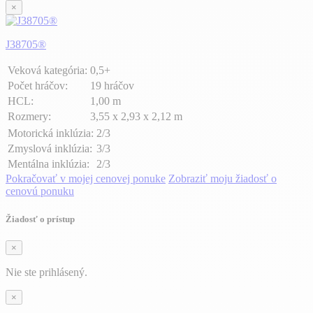
×
J38705®
Veková kategória:
0,5+
Počet hráčov:
19 hráčov
HCL:
1,00 m
Rozmery:
3,55 x 2,93 x 2,12 m
Motorická inklúzia:
2/3
Zmyslová inklúzia:
3/3
Mentálna inklúzia:
2/3
Pokračovať v mojej cenovej ponuke
Zobraziť moju žiadosť o
cenovú ponuku
Žiadosť o prístup
×
Nie ste prihlásený.
×