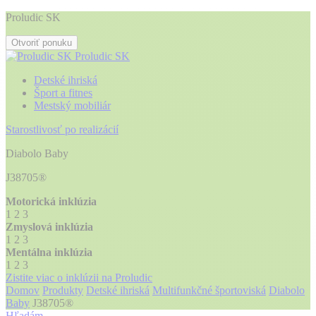
Proludic SK
Otvoriť ponuku
Proludic SK
Detské ihriská
Šport a fitnes
Mestský mobiliár
Starostlivosť po realizácií
Diabolo Baby
J38705®
Motorická inklúzia
1
2
3
Zmyslová inklúzia
1
2
3
Mentálna inklúzia
1
2
3
Zistite viac o inklúzii na Proludic
Domov
Produkty
Detské ihriská
Multifunkčné športoviská
Diabolo
Baby
J38705®
Hľadám