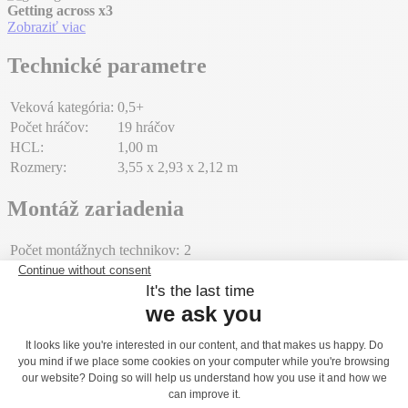
Getting across
x3
Zobraziť viac
Technické parametre
Veková kategória:
0,5+
Počet hráčov:
19 hráčov
HCL:
1,00 m
Rozmery:
3,55 x 2,93 x 2,12 m
Montáž zariadenia
Počet montážnych technikov:
2
Doba montáže:
08:00:00
Objem betónu:
0,38 m³
Plocha:
31,00 m²
Celková hmotnosť:
320,54 kg
Hmotnosť najťažšieho prvku:
15,92 kg
Environmentálne ukazovatele