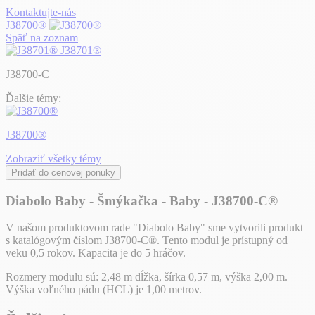
Kontaktujte-nás
J38700®
Späť na zoznam
J38701®
J38700-C
Ďalšie témy:
J38700®
Zobraziť všetky témy
Pridať do cenovej ponuky
Diabolo Baby - Šmýkačka - Baby - J38700-C®
V našom produktovom rade "Diabolo Baby" sme vytvorili produkt
s katalógovým číslom J38700-C®. Tento modul je prístupný od
veku 0,5 rokov. Kapacita je do 5 hráčov.
Rozmery modulu sú: 2,48 m dĺžka, šírka 0,57 m, výška 2,00 m.
Výška voľného pádu (HCL) je 1,00 metrov.