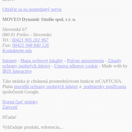
Obráťte sa na popredajný servis
MOVEO Dynamic Studio spol. s r. o.
Slovenská 67
080 01 Prešov - Slovensko
Tel.:
00421 905 261 967
Fax:
00421 948 840 126
Kontaktujte-nás
Intranet
-
Mapa webovej lokality
-
Právne upozornenia
-
Zásady
ochrany osobných údajov
-
Úprava súborov cookie
- Made with
by
IRIS Interactive
Táto stránka je chránená prostredníctvom funkcie reCAPTCHA.
Platia
pravidlá ochrany osobných údajov
a
podmienky používania
spoločnosti Google.
Horná časť stránky
Zatvoriť
Hľadať
Vyhľadajte produkt, referenciu...