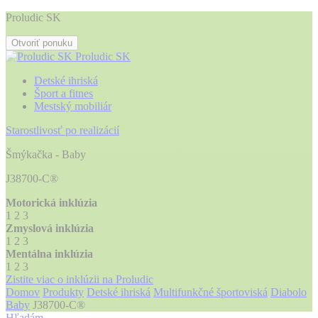
Proludic SK
Otvoriť ponuku
Proludic SK
Detské ihriská
Šport a fitnes
Mestský mobiliár
Starostlivosť po realizácií
Šmýkačka - Baby
J38700-C®
Motorická inklúzia
1
2
3
Zmyslová inklúzia
1
2
3
Mentálna inklúzia
1
2
3
Zistite viac o inklúzii na Proludic
Domov
Produkty
Detské ihriská
Multifunkčné športoviská
Diabolo
Baby
J38700-C®
Hľadám