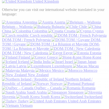
United Kingdom
Otherwise you can visit our international website translated in your
language:
Argentina
Austria
Belgium – Wallonia
Bulgaria
Chile
China
Colombia
Croatia
Cyprus
Czech republic
DOM-TOM / French Polynesia
DOM-
TOM / Guyane
DOM-
TOM / La Réunion et Mayotte
DOM-TOM / New Caledonia
Egypt
Estonia
Finland
Greece
Hong-Kong
Iceland
India
Israel
Japan
Latvia
Luxembourg
Macau
Malaysia
Mexico
Morocco
New Zealand
Northern Ireland /
Republic of Ireland
Norway
Portugal
Québec – Canada
Romania
Saudi Arabia
Singapore
Slovenia
South Korea
Switzerland
Turkey
United Arab Emirates
Vietnam