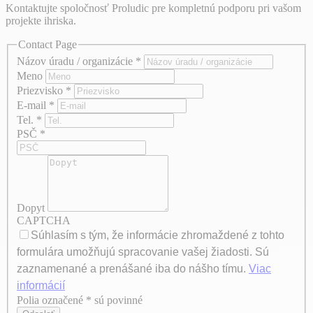
Kontaktujte spoločnosť Proludic pre kompletnú podporu pri vašom
projekte ihriska.
Contact Page
Názov úradu / organizácie
*
Meno
Priezvisko
*
E-mail
*
Tel.
*
PSČ
*
Dopyt
CAPTCHA
Súhlasím s tým, že informácie zhromaždené z tohto
formulára umožňujú spracovanie vašej žiadosti. Sú
zaznamenané a prenášané iba do nášho tímu.
Viac
informácií
Polia označené * sú povinné
Axeptio consent