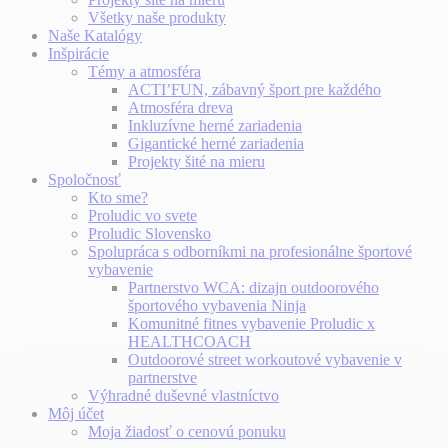
Všetky naše produkty
Naše Katalógy
Inšpirácie
Témy a atmosféra
ACTI’FUN, zábavný šport pre každého
Atmosféra dreva
Inkluzívne herné zariadenia
Gigantické herné zariadenia
Projekty šité na mieru
Spoločnosť
Kto sme?
Proludic vo svete
Proludic Slovensko
Spolupráca s odborníkmi na profesionálne športové
vybavenie
Partnerstvo WCA: dizajn outdoorového
športového vybavenia Ninja
Komunitné fitnes vybavenie Proludic x
HEALTHCOACH
Outdoorové street workoutové vybavenie v
partnerstve
Výhradné duševné vlastníctvo
Môj účet
Moja žiadosť o cenovú ponuku