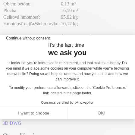
Objem betónu:
0,13 m³
Plocha:
16,50 m²
Celková hmotnosť:
95,92 kg
Hmotnosť najťažšieho prvku:
10,17 kg
Environmentálne ukazovatele
Opraviteľnosť
9,43
/10
Stiahnutia
Technická dokumentácia
Dokumentácia k materiálom
Obrázok vo formáte JPEG
2D DXF
2D DWG
3D DWG