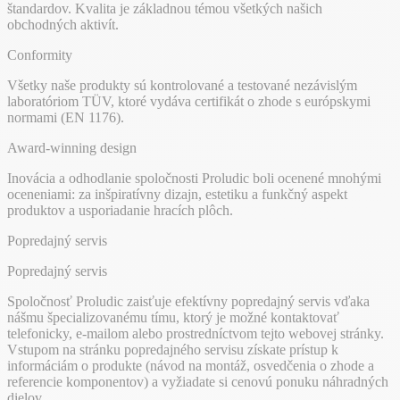
štandardov. Kvalita je základnou témou všetkých našich
obchodných aktivít.
Conformity
Všetky naše produkty sú kontrolované a testované nezávislým
laboratóriom TÜV, ktoré vydáva certifikát o zhode s európskymi
normami (EN 1176).
Award-winning design
Inovácia a odhodlanie spoločnosti Proludic boli ocenené mnohými
oceneniami: za inšpiratívny dizajn, estetiku a funkčný aspekt
produktov a usporiadanie hracích plôch.
Popredajný servis
Popredajný servis
Spoločnosť Proludic zaisťuje efektívny popredajný servis vďaka
nášmu špecializovanému tímu, ktorý je možné kontaktovať
telefonicky, e-mailom alebo prostredníctvom tejto webovej stránky.
Vstupom na stránku popredajného servisu získate prístup k
informáciám o produkte (návod na montáž, osvedčenia o zhode a
referencie komponentov) a vyžiadate si cenovú ponuku náhradných
dielov.