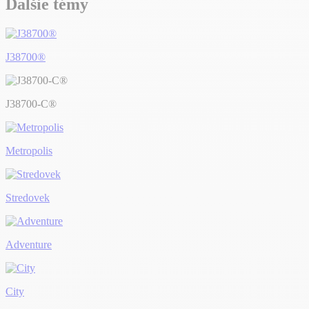
Ďalšie témy
J38700®
J38700-C®
Metropolis
Stredovek
Adventure
City