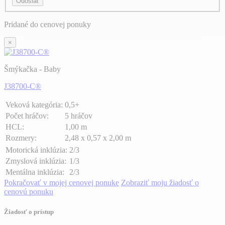
Odoslať
Pridané do cenovej ponuky
×
Šmýkačka - Baby
J38700-C®
Veková kategória:
0,5+
Počet hráčov:
5 hráčov
HCL:
1,00 m
Rozmery:
2,48 x 0,57 x 2,00 m
Motorická inklúzia:
2/3
Zmyslová inklúzia:
1/3
Mentálna inklúzia:
2/3
Pokračovať v mojej cenovej ponuke
Zobraziť moju žiadosť o
cenovú ponuku
Žiadosť o prístup