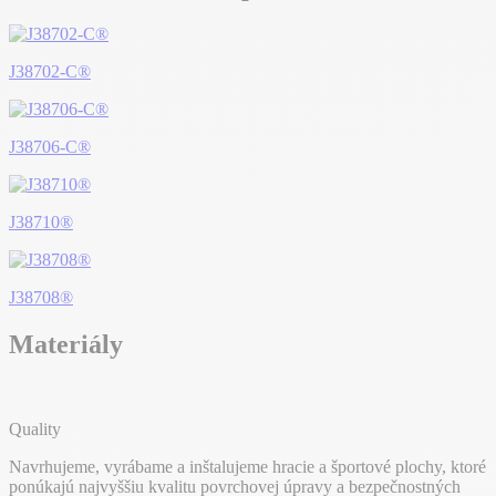
J38702-C®
J38706-C®
J38710®
J38708®
Materiály
Quality
Navrhujeme, vyrábame a inštalujeme hracie a športové plochy, ktoré
ponúkajú najvyššiu kvalitu povrchovej úpravy a bezpečnostných