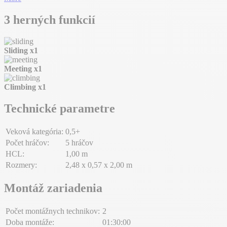
3 herných funkcií
Sliding
x1
Meeting
x1
Climbing
x1
Technické parametre
Veková kategória:
0,5+
Počet hráčov:
5 hráčov
HCL:
1,00 m
Rozmery:
2,48 x 0,57 x 2,00 m
Montáž zariadenia
Počet montážnych technikov:
2
Doba montáže:
01:30:00