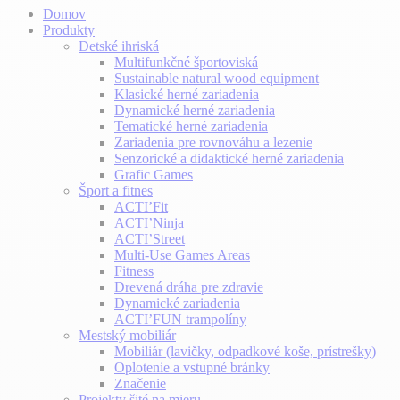
Domov
Produkty
Detské ihriská
Multifunkčné športoviská
Sustainable natural wood equipment
Klasické herné zariadenia
Dynamické herné zariadenia
Tematické herné zariadenia
Zariadenia pre rovnováhu a lezenie
Senzorické a didaktické herné zariadenia
Grafic Games
Šport a fitnes
ACTI’Fit
ACTI’Ninja
ACTI’Street
Multi-Use Games Areas
Fitness
Drevená dráha pre zdravie
Dynamické zariadenia
ACTI’FUN trampolíny
Mestský mobiliár
Mobiliár (lavičky, odpadkové koše, prístrešky)
Oplotenie a vstupné bránky
Značenie
Projekty šité na mieru