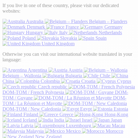
If you live in one of these country, please visit our dedicated
websites:
Australia
Belgium – Flanders
Denmark
France
Germany
Hungary
Italy
Netherlands
Poland
Slovakia
Spain
United Kingdom
Otherwise you can visit our international website translated in your
language:
Argentina
Austria
Belgium – Wallonia
Bulgaria
Chile
China
Colombia
Croatia
Cyprus
Czech republic
DOM-TOM / French Polynesia
DOM-
TOM / Guyane
DOM-
TOM / La Réunion et Mayotte
DOM-TOM / New Caledonia
Egypt
Estonia
Finland
Greece
Hong-Kong
Iceland
India
Israel
Japan
Latvia
Luxembourg
Macau
Malaysia
Mexico
Morocco
New Zealand