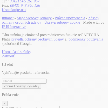
Tel.:
00421 905 261 967
Fax:
00421 948 840 126
Kontaktujte-nás
Intranet
-
Mapa webovej lokality
-
Právne upozornenia
-
Zásady
ochrany osobných údajov
-
Úprava súborov cookie
- Made with
by
IRIS Interactive
Táto stránka je chránená prostredníctvom funkcie reCAPTCHA.
Platia
pravidlá ochrany osobných údajov
a
podmienky používania
spoločnosti Google.
Horná časť stránky
Zatvoriť
Hľadať
Vyhľadajte produkt, referenciu...
Zobraziť všetky výsledky
Prihlásenie
×