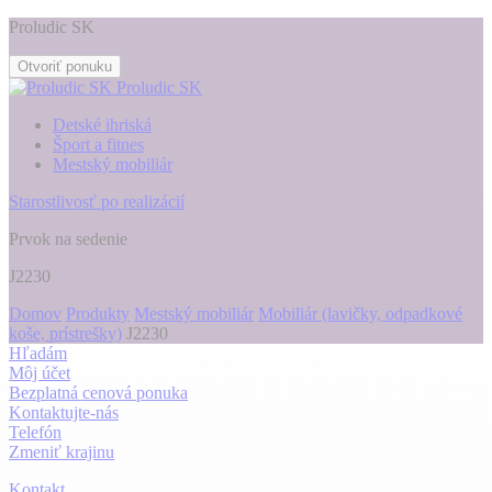
Proludic SK
Otvoriť ponuku
Proludic SK
Detské ihriská
Šport a fitnes
Mestský mobiliár
Starostlivosť po realizácií
Prvok na sedenie
J2230
Domov
Produkty
Mestský mobiliár
Mobiliár (lavičky, odpadkové
koše, prístrešky)
J2230
Hľadám
Môj účet
Bezplatná cenová ponuka
Kontaktujte-nás
Telefón
Zmeniť krajinu
Kontakt