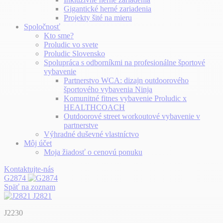
Gigantické herné zariadenia
Projekty šité na mieru
Spoločnosť
Kto sme?
Proludic vo svete
Proludic Slovensko
Spolupráca s odborníkmi na profesionálne športové
vybavenie
Partnerstvo WCA: dizajn outdoorového
športového vybavenia Ninja
Komunitné fitnes vybavenie Proludic x
HEALTHCOACH
Outdoorové street workoutové vybavenie v
partnerstve
Výhradné duševné vlastníctvo
Môj účet
Moja žiadosť o cenovú ponuku
Kontaktujte-nás
G2874
Späť na zoznam
J2821
J2230