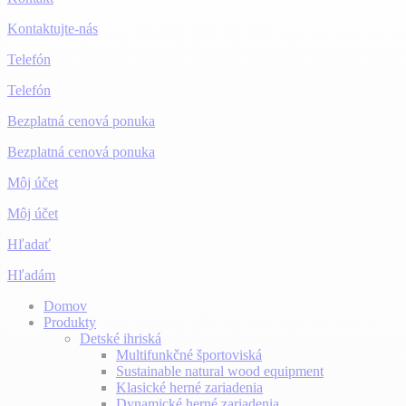
Kontaktujte-nás
Telefón
Telefón
Bezplatná cenová ponuka
Bezplatná cenová ponuka
Môj účet
Môj účet
Hľadať
Hľadám
Domov
Produkty
Detské ihriská
Multifunkčné športoviská
Sustainable natural wood equipment
Klasické herné zariadenia
Dynamické herné zariadenia