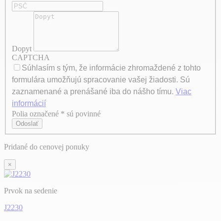
Dopyt
CAPTCHA
Súhlasím s tým, že informácie zhromaždené z tohto
formulára umožňujú spracovanie vašej žiadosti. Sú
zaznamenané a prenášané iba do nášho tímu.
Viac
informácií
Polia označené * sú povinné
Axeptio consent
Odoslať
Pridané do cenovej ponuky
×
Prvok na sedenie
J2230