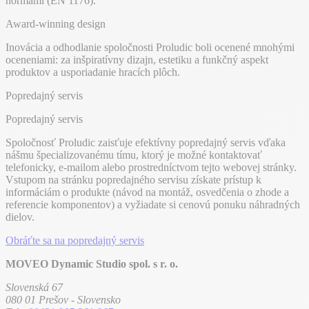
normami (EN 1176).
Award-winning design
Inovácia a odhodlanie spoločnosti Proludic boli ocenené mnohými
oceneniami: za inšpiratívny dizajn, estetiku a funkčný aspekt
produktov a usporiadanie hracích plôch.
Popredajný servis
Popredajný servis
Spoločnosť Proludic zaisťuje efektívny popredajný servis vďaka
nášmu špecializovanému tímu, ktorý je možné kontaktovať
telefonicky, e-mailom alebo prostredníctvom tejto webovej stránky.
Vstupom na stránku popredajného servisu získate prístup k
informáciám o produkte (návod na montáž, osvedčenia o zhode a
referencie komponentov) a vyžiadate si cenovú ponuku náhradných
dielov.
Obráťte sa na popredajný servis
MOVEO Dynamic Studio spol. s r. o.
Slovenská 67
080 01 Prešov - Slovensko