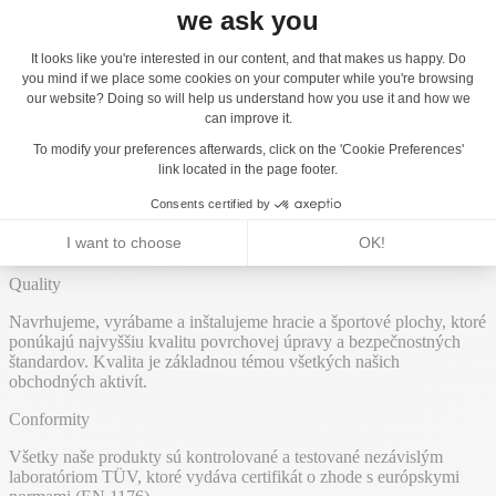
J2825 - Lavička "sed-stoj"
RBA8 - Lavička s operadlom
J2850 - Prístrešok 2
J2822 - Odpadkový kôš Duo
Quality
Navrhujeme, vyrábame a inštalujeme hracie a športové plochy, ktoré
ponúkajú najvyššiu kvalitu povrchovej úpravy a bezpečnostných
štandardov. Kvalita je základnou témou všetkých našich
obchodných aktivít.
Conformity
Všetky naše produkty sú kontrolované a testované nezávislým
laboratóriom TÜV, ktoré vydáva certifikát o zhode s európskymi