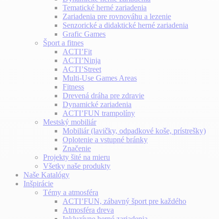
Tematické herné zariadenia
Zariadenia pre rovnováhu a lezenie
Senzorické a didaktické herné zariadenia
Grafic Games
Šport a fitnes
ACTI’Fit
ACTI’Ninja
ACTI’Street
Multi-Use Games Areas
Fitness
Drevená dráha pre zdravie
Dynamické zariadenia
ACTI’FUN trampolíny
Mestský mobiliár
Mobiliár (lavičky, odpadkové koše, prístrešky)
Oplotenie a vstupné bránky
Značenie
Projekty šité na mieru
Všetky naše produkty
Naše Katalógy
Inšpirácie
Témy a atmosféra
ACTI’FUN, zábavný šport pre každého
Atmosféra dreva
Inkluzívne herné zariadenia