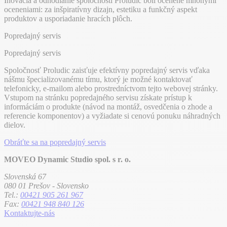
Inovácia a odhodlanie spoločnosti Proludic boli ocenené mnohými
oceneniami: za inšpiratívny dizajn, estetiku a funkčný aspekt
produktov a usporiadanie hracích plôch.
Popredajný servis
Popredajný servis
Spoločnosť Proludic zaisťuje efektívny popredajný servis vďaka
nášmu špecializovanému tímu, ktorý je možné kontaktovať
telefonicky, e-mailom alebo prostredníctvom tejto webovej stránky.
Vstupom na stránku popredajného servisu získate prístup k
informáciám o produkte (návod na montáž, osvedčenia o zhode a
referencie komponentov) a vyžiadate si cenovú ponuku náhradných
dielov.
Obráťte sa na popredajný servis
MOVEO Dynamic Studio spol. s r. o.
Slovenská 67
080 01 Prešov - Slovensko
Tel.:
00421 905 261 967
Fax:
00421 948 840 126
Kontaktujte-nás