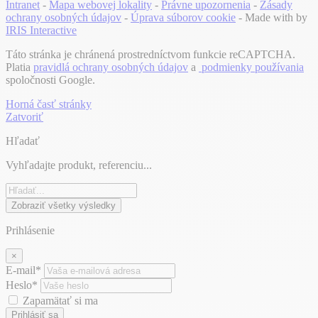
Intranet
-
Mapa webovej lokality
-
Právne upozornenia
-
Zásady
ochrany osobných údajov
-
Úprava súborov cookie
- Made with
by
IRIS Interactive
Táto stránka je chránená prostredníctvom funkcie reCAPTCHA.
Platia
pravidlá ochrany osobných údajov
a
podmienky používania
spoločnosti Google.
Horná časť stránky
Zatvoriť
Hľadať
Vyhľadajte produkt, referenciu...
Zobraziť všetky výsledky
Prihlásenie
×
E-mail*
Heslo*
Zapamätať si ma
Prihlásiť sa