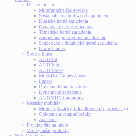
Detské ihriská
Multifunkčné športoviská
Sustainable natural wood equipment
Klasické herné zariadenia
Dynamické herné zariadenia
Tematické herné zariadenia
Zariadenia pre rovnováhu a lezenie
Senzorické a didaktické herné zariadenia
Grafic Games
Šport a fitnes
ACTI’Fit
ACTI’Ninja
ACTI’Street
Multi-Use Games Areas
Fitness
Drevená dráha pre zdravie
Dynamické zariadenia
ACTI’FUN trampolíny
Mestský mobiliár
Mobiliár (lavičky, odpadkové koše, prístrešky)
Oplotenie a vstupné bránky
Značenie
Projekty šité na mieru
Všetky naše produkty
Naše Katalógy