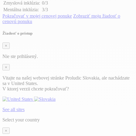
Zmyslová inklúzia:
0/3
Mentálna inklúzia:
3/3
Pokračovať v mojej cenovej ponuke
Zobraziť moju žiadosť o
cenovú ponuku
Žiadosť o prístup
×
Nie ste prihlásený.
×
Vitajte na našej webovej stránke Proludic Slovakia, ale nachádzate
sa v United States.
V ktorej verzii chcete pokračovať?
See all sites
Select your country
×