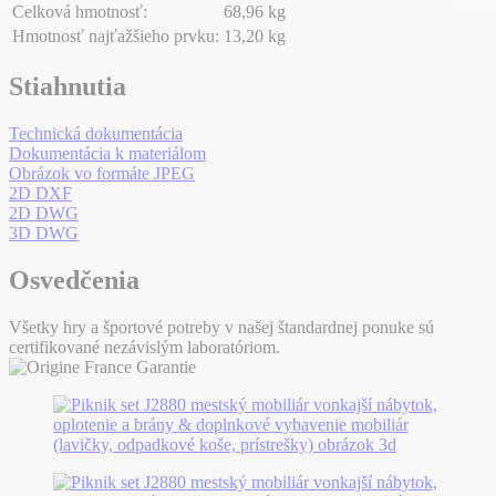
Celková hmotnosť:
68,96 kg
Hmotnosť najťažšieho prvku:
13,20 kg
Stiahnutia
Technická dokumentácia
Dokumentácia k materiálom
Obrázok vo formáte JPEG
2D DXF
2D DWG
3D DWG
Osvedčenia
Všetky hry a športové potreby v našej štandardnej ponuke sú
certifikované nezávislým laboratóriom.