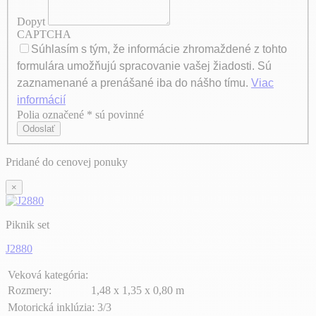
Dopyt
CAPTCHA
Súhlasím s tým, že informácie zhromaždené z tohto
formulára umožňujú spracovanie vašej žiadosti. Sú
zaznamenané a prenášané iba do nášho tímu.
Viac
informácií
Polia označené * sú povinné
Axeptio consent
Odoslať
Pridané do cenovej ponuky
×
Piknik set
J2880
Veková kategória:
Rozmery:
1,48 x 1,35 x 0,80 m
Motorická inklúzia:
3/3