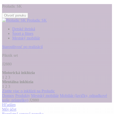
Proludic SK
Otvoriť ponuku
Proludic SK
Detské ihriská
Šport a fitnes
Mestský mobiliár
Starostlivosť po realizácií
Piknik set
J2880
Motorická inklúzia
1
2
3
Mentálna inklúzia
1
2
3
Zistite viac o inklúzii na Proludic
Domov
Produkty
Mestský mobiliár
Mobiliár (lavičky, odpadkové
koše, prístrešky)
J2880
Hľadám
Môj účet
Bezplatná cenová ponuka