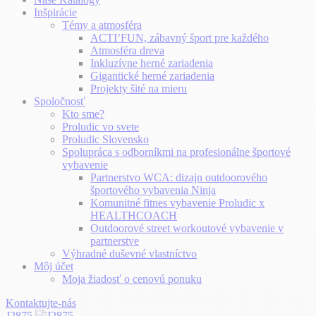
Inšpirácie
Témy a atmosféra
ACTI’FUN, zábavný šport pre každého
Atmosféra dreva
Inkluzívne herné zariadenia
Gigantické herné zariadenia
Projekty šité na mieru
Spoločnosť
Kto sme?
Proludic vo svete
Proludic Slovensko
Spolupráca s odborníkmi na profesionálne športové
vybavenie
Partnerstvo WCA: dizajn outdoorového
športového vybavenia Ninja
Komunitné fitnes vybavenie Proludic x
HEALTHCOACH
Outdoorové street workoutové vybavenie v
partnerstve
Výhradné duševné vlastníctvo
Môj účet
Moja žiadosť o cenovú ponuku
Kontaktujte-nás
J2875