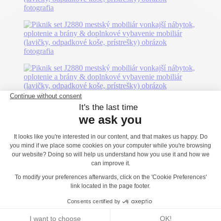
Možno sa vám bude páčiť...
J2840 - Prístrešok 1