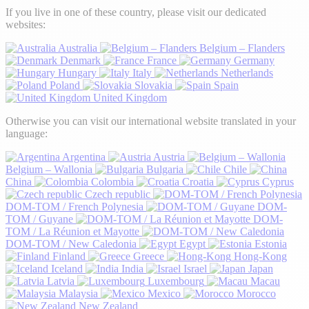
If you live in one of these country, please visit our dedicated
websites:
Australia
Belgium – Flanders
Denmark
France
Germany
Hungary
Italy
Netherlands
Poland
Slovakia
Spain
United Kingdom
Otherwise you can visit our international website translated in your
language:
Argentina
Austria
Belgium – Wallonia
Bulgaria
Chile
China
Colombia
Croatia
Cyprus
Czech republic
DOM-TOM / French Polynesia
DOM-
TOM / Guyane
DOM-
TOM / La Réunion et Mayotte
DOM-TOM / New Caledonia
Egypt
Estonia
Finland
Greece
Hong-Kong
Iceland
India
Israel
Japan
Latvia
Luxembourg
Macau
Malaysia
Mexico
Morocco
New Zealand