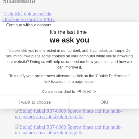
Stiahnutia
Technická dokumentácia
Obrázok vo formáte JPEG
2D DXF
2D DWG
3D DWG
Osvedčenia
Všetky hry a športové potreby v našej štandardnej ponuke sú
certifikované nezávislým laboratóriom.