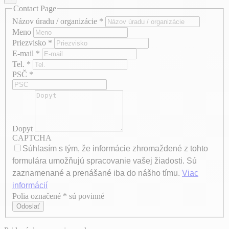
Contact Page
Názov úradu / organizácie
*
Meno
Priezvisko
*
E-mail
*
Tel.
*
PSČ
*
Dopyt
CAPTCHA
Súhlasím s tým, že informácie zhromaždené z tohto
formulára umožňujú spracovanie vašej žiadosti. Sú
zaznamenané a prenášané iba do nášho tímu.
Viac
informácií
Polia označené * sú povinné
Axeptio consent
Odoslať