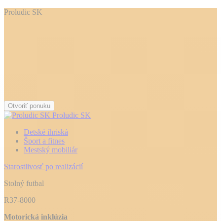
Proludic SK
Otvoriť ponuku
Proludic SK
Detské ihriská
Šport a fitnes
Mestský mobiliár
Starostlivosť po realizácií
Stolný futbal
R37-8000
Motorická inklúzia