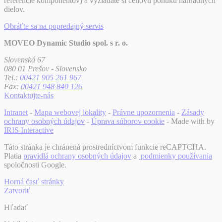
referencie komponentov) a vyžiadate si cenovú ponuku náhradných
dielov.
Obráťte sa na popredajný servis
MOVEO Dynamic Studio spol. s r. o.
Slovenská 67
080 01 Prešov - Slovensko
Tel.:
00421 905 261 967
Fax:
00421 948 840 126
Kontaktujte-nás
Intranet
-
Mapa webovej lokality
-
Právne upozornenia
-
Zásady
ochrany osobných údajov
-
Úprava súborov cookie
- Made with
by
IRIS Interactive
Táto stránka je chránená prostredníctvom funkcie reCAPTCHA.
Platia
pravidlá ochrany osobných údajov
a
podmienky používania
spoločnosti Google.
Horná časť stránky
Zatvoriť
Hľadať