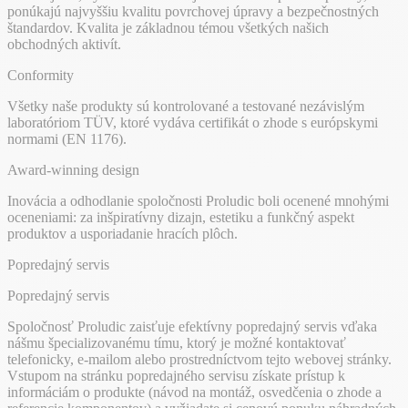
ponúkajú najvyššiu kvalitu povrchovej úpravy a bezpečnostných
štandardov. Kvalita je základnou témou všetkých našich
obchodných aktivít.
Conformity
Všetky naše produkty sú kontrolované a testované nezávislým
laboratóriom TÜV, ktoré vydáva certifikát o zhode s európskymi
normami (EN 1176).
Award-winning design
Inovácia a odhodlanie spoločnosti Proludic boli ocenené mnohými
oceneniami: za inšpiratívny dizajn, estetiku a funkčný aspekt
produktov a usporiadanie hracích plôch.
Popredajný servis
Popredajný servis
Spoločnosť Proludic zaisťuje efektívny popredajný servis vďaka
nášmu špecializovanému tímu, ktorý je možné kontaktovať
telefonicky, e-mailom alebo prostredníctvom tejto webovej stránky.
Vstupom na stránku popredajného servisu získate prístup k
informáciám o produkte (návod na montáž, osvedčenia o zhode a