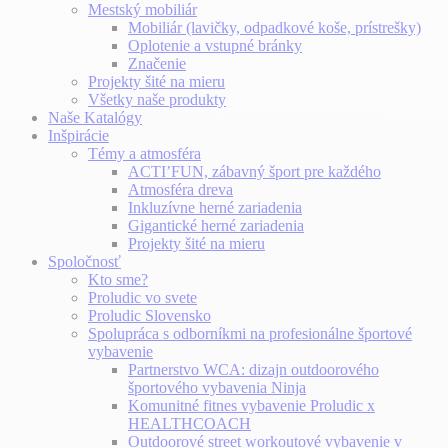
Mestský mobiliár
Mobiliár (lavičky, odpadkové koše, prístrešky)
Oplotenie a vstupné bránky
Značenie
Projekty šité na mieru
Všetky naše produkty
Naše Katalógy
Inšpirácie
Témy a atmosféra
ACTI’FUN, zábavný šport pre každého
Atmosféra dreva
Inkluzívne herné zariadenia
Gigantické herné zariadenia
Projekty šité na mieru
Spoločnosť
Kto sme?
Proludic vo svete
Proludic Slovensko
Spolupráca s odborníkmi na profesionálne športové
vybavenie
Partnerstvo WCA: dizajn outdoorového
športového vybavenia Ninja
Komunitné fitnes vybavenie Proludic x
HEALTHCOACH
Outdoorové street workoutové vybavenie v