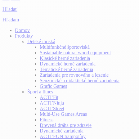
Hľadať
Hľadám
Domov
Produkty
Detské ihriská
Multifunkčné športoviská
Sustainable natural wood equipment
Klasické herné zariadenia
Dynamické herné zariadenia
Tematické herné zariadenia
Zariadenia pre rovnováhu a lezenie
Senzorické a didaktické herné zariadenia
Grafic Games
Šport a fitnes
ACTI’Fit
ACTI’Ninja
ACTI’Street
Multi-Use Games Areas
Fitness
Drevená dráha pre zdravie
Dynamické zariadenia
ACTI’FUN trampolíny