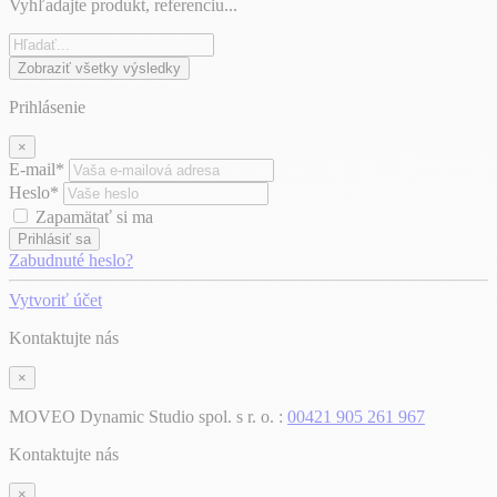
Vyhľadajte produkt, referenciu...
Zobraziť všetky výsledky
Prihlásenie
×
E-mail*
Heslo*
Zapamätať si ma
Prihlásiť sa
Zabudnuté heslo?
Vytvoriť účet
Kontaktujte nás
×
MOVEO Dynamic Studio spol. s r. o. :
00421 905 261 967
Kontaktujte nás
×