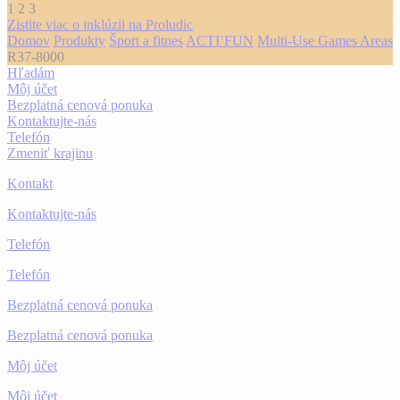
1
2
3
Zistite viac o inklúzii na Proludic
Domov
Produkty
Šport a fitnes
ACTI’FUN
Multi-Use Games Areas
R37-8000
Hľadám
Môj účet
Bezplatná cenová ponuka
Kontaktujte-nás
Telefón
Zmeniť krajinu
Kontakt
Kontaktujte-nás
Telefón
Telefón
Bezplatná cenová ponuka
Bezplatná cenová ponuka
Môj účet
Môj účet