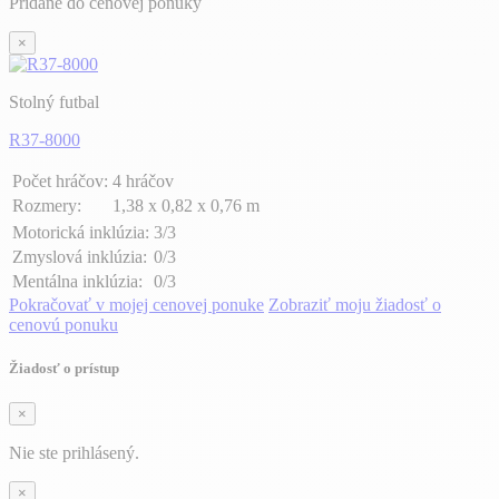
Pridané do cenovej ponuky
×
Stolný futbal
R37-8000
Počet hráčov:
4 hráčov
Rozmery:
1,38 x 0,82 x 0,76 m
Motorická inklúzia:
3/3
Zmyslová inklúzia:
0/3
Mentálna inklúzia:
0/3
Pokračovať v mojej cenovej ponuke
Zobraziť moju žiadosť o
cenovú ponuku
Žiadosť o prístup
×
Nie ste prihlásený.
×