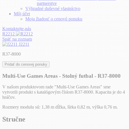
partnerstve
Výhradné duševné vlastníctvo
Môj účet
Moja žiadosť o cenovú ponuku
Kontaktujte-nás
R2212
Späť na zoznam
J2211
R37-8000
Pridať do cenovej ponuky
Multi-Use Games Areas - Stolný futbal - R37-8000
V našom produktovom rade "Multi-Use Games Areas" sme
vytvorili produkt s katalógovým číslom R37-8000. Kapacita je do 4
hráčov.
Rozmery modulu sú: 1,38 m dĺžka, šírka 0,82 m, výška 0,76 m.
Stručne