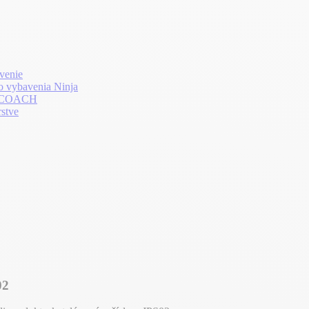
venie
o vybavenia Ninja
LTHCOACH
rstve
02