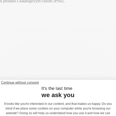
i produkt s katalógovým číslom JPS02.