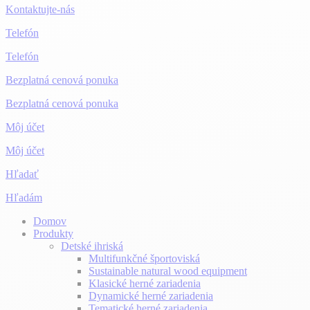
Kontaktujte-nás
Telefón
Telefón
Bezplatná cenová ponuka
Bezplatná cenová ponuka
Môj účet
Môj účet
Hľadať
Hľadám
Domov
Produkty
Detské ihriská
Multifunkčné športoviská
Sustainable natural wood equipment
Klasické herné zariadenia
Dynamické herné zariadenia
Tematické herné zariadenia