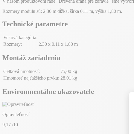
V našom produktovom rade "Drevená dráha pre zdravie" sme vytvoril
Rozmery modulu sú: 2,30 m dĺžka, šírka 0,11 m, výška 1,80 m.
Technické parametre
Veková kategória:
Rozmery:
2,30 x 0,11 x 1,80 m
Montáž zariadenia
Celková hmotnosť:
75,00 kg
Hmotnosť najťažšieho prvku:
28,01 kg
Environmentálne ukazovatele
Opraviteľnosť
9,17
/10