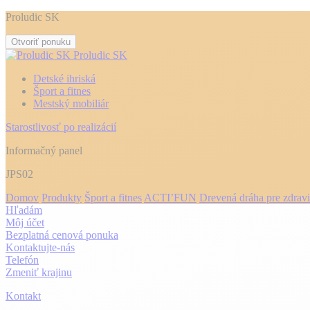
Proludic SK
Otvoriť ponuku
Proludic SK
Detské ihriská
Šport a fitnes
Mestský mobiliár
Starostlivosť po realizácií
Informačný panel
JPS02
Domov
Produkty
Šport a fitnes
ACTI’FUN
Drevená dráha pre zdrav
Hľadám
Môj účet
Bezplatná cenová ponuka
Kontaktujte-nás
Telefón
Zmeniť krajinu
Kontakt