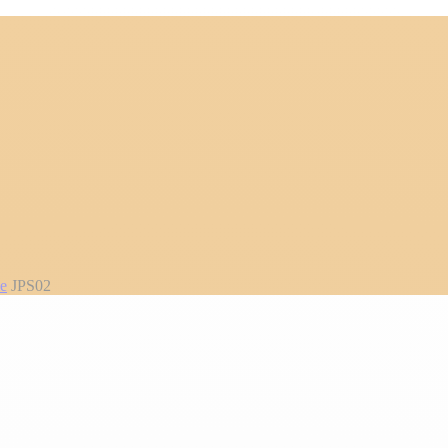
ie
JPS02