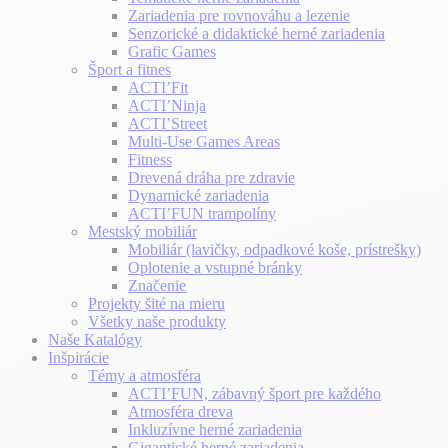
Zariadenia pre rovnováhu a lezenie
Senzorické a didaktické herné zariadenia
Grafic Games
Šport a fitnes
ACTI’Fit
ACTI’Ninja
ACTI’Street
Multi-Use Games Areas
Fitness
Drevená dráha pre zdravie
Dynamické zariadenia
ACTI’FUN trampolíny
Mestský mobiliár
Mobiliár (lavičky, odpadkové koše, prístrešky)
Oplotenie a vstupné bránky
Značenie
Projekty šité na mieru
Všetky naše produkty
Naše Katalógy
Inšpirácie
Témy a atmosféra
ACTI’FUN, zábavný šport pre každého
Atmosféra dreva
Inkluzívne herné zariadenia
Gigantické herné zariadenia