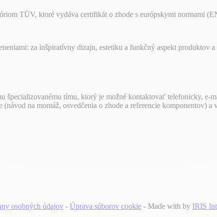
tóriom TÜV, ktoré vydáva certifikát o zhode s európskymi normami (E
eniami: za inšpiratívny dizajn, estetiku a funkčný aspekt produktov a 
mu špecializovanému tímu, ktorý je možné kontaktovať telefonicky, e-m
te (návod na montáž, osvedčenia o zhode a referencie komponentov) a 
any osobných údajov
-
Úprava súborov cookie
- Made with
by
IRIS Int