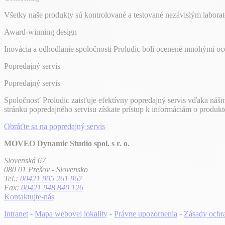
Všetky naše produkty sú kontrolované a testované nezávislým labora
Award-winning design
Inovácia a odhodlanie spoločnosti Proludic boli ocenené mnohými ocen
Popredajný servis
Popredajný servis
Spoločnosť Proludic zaisťuje efektívny popredajný servis vďaka náš
stránku popredajného servisu získate prístup k informáciám o produk
Obráťte sa na popredajný servis
MOVEO Dynamic Studio spol. s r. o.
Slovenská 67
080 01 Prešov - Slovensko
Tel.:
00421 905 261 967
Fax:
00421 948 840 126
Kontaktujte-nás
Intranet
-
Mapa webovej lokality
-
Právne upozornenia
-
Zásady ochr