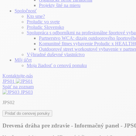
Projekty šité na mieru
Spoločnosť
Kto sme?
Proludic vo svete
Proludic Slovensko
Spolupráca s odborníkmi na profesionálne športové vyba
Partnerstvo WCA: dizajn outdoorového športovéh
Komunitné fitnes vybavenie Proludic x HEA
Outdoorové street workoutové vybavenie v partne
Výhradné duševné vlastníctvo
Môj účet
Moja žiadosť o cenovú ponuku
Kontaktujte-nás
JPS01
Späť na zoznam
JPS03
JPS02
Pridať do cenovej ponuky
Drevená dráha pre zdravie - Informačný panel - JPS