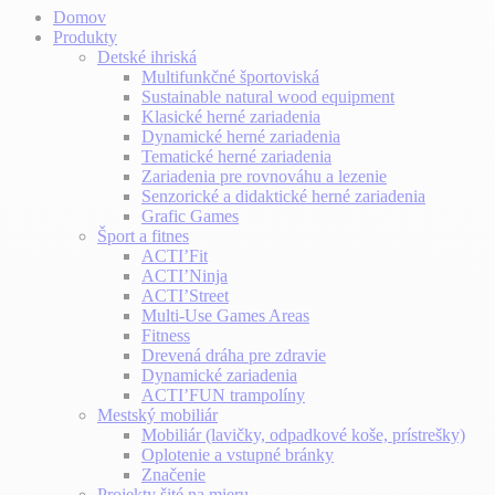
Domov
Produkty
Detské ihriská
Multifunkčné športoviská
Sustainable natural wood equipment
Klasické herné zariadenia
Dynamické herné zariadenia
Tematické herné zariadenia
Zariadenia pre rovnováhu a lezenie
Senzorické a didaktické herné zariadenia
Grafic Games
Šport a fitnes
ACTI’Fit
ACTI’Ninja
ACTI’Street
Multi-Use Games Areas
Fitness
Drevená dráha pre zdravie
Dynamické zariadenia
ACTI’FUN trampolíny
Mestský mobiliár
Mobiliár (lavičky, odpadkové koše, prístrešky)
Oplotenie a vstupné bránky
Značenie
Projekty šité na mieru