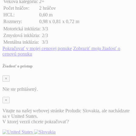
Veková kategória:
2+
Počet hráčov:
2 hráčov
HCL:
0,60 m
Rozmery:
0,98 x 0,81 x 0,72 m
Motorická inklúzia:
3/3
Zmyslová inklúzia:
2/3
Mentálna inklúzia:
3/3
Pokračovať v mojej cenovej ponuke
Zobraziť moju žiadosť o
cenovú ponuku
Žiadosť o prístup
×
Nie ste prihlásený.
×
Vitajte na našej webovej stránke Proludic Slovakia, ale nachádzate
sa v United States.
V ktorej verzii chcete pokračovať?