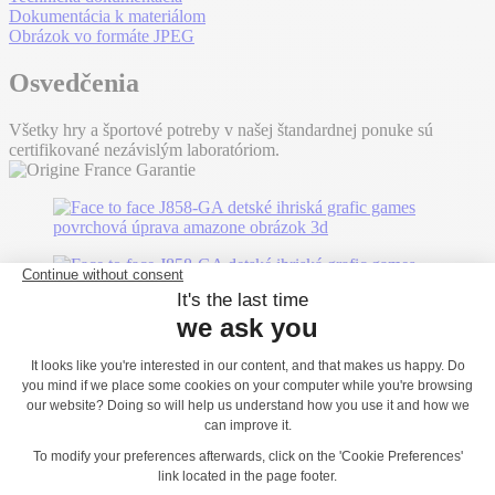
Dokumentácia k materiálom
Obrázok vo formáte JPEG
Osvedčenia
Všetky hry a športové potreby v našej štandardnej ponuke sú
certifikované nezávislým laboratóriom.
Možno sa vám bude páčiť...
J846-GA - Kuriatka
J841-GA - Prasiatko