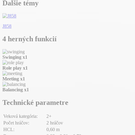
Ďalšie témy
J858
4 herných funkcií
Swinging
x1
Role play
x1
Meeting
x1
Balancing
x1
Technické parametre
Veková kategória:
2+
Počet hráčov:
2 hráčov
HCL:
0,60 m