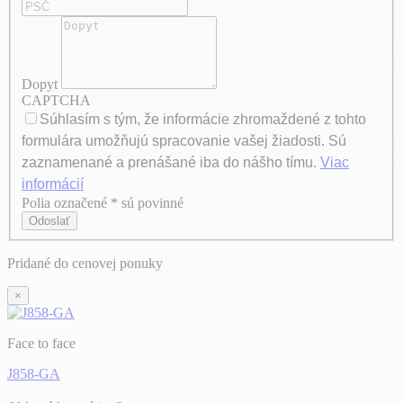
Dopyt
CAPTCHA
Súhlasím s tým, že informácie zhromaždené z tohto
formulára umožňujú spracovanie vašej žiadosti. Sú
zaznamenané a prenášané iba do nášho tímu.
Viac
informácií
Polia označené * sú povinné
Axeptio consent
Odoslať
Pridané do cenovej ponuky
×
Face to face
J858-GA