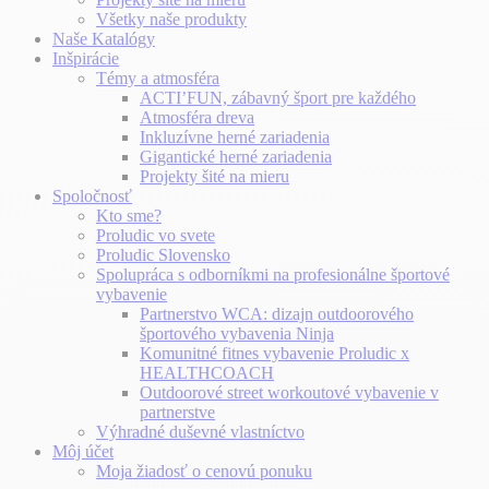
Všetky naše produkty
Naše Katalógy
Inšpirácie
Témy a atmosféra
ACTI’FUN, zábavný šport pre každého
Atmosféra dreva
Inkluzívne herné zariadenia
Gigantické herné zariadenia
Projekty šité na mieru
Spoločnosť
Kto sme?
Proludic vo svete
Proludic Slovensko
Spolupráca s odborníkmi na profesionálne športové
vybavenie
Partnerstvo WCA: dizajn outdoorového
športového vybavenia Ninja
Komunitné fitnes vybavenie Proludic x
HEALTHCOACH
Outdoorové street workoutové vybavenie v
partnerstve
Výhradné duševné vlastníctvo
Môj účet
Moja žiadosť o cenovú ponuku