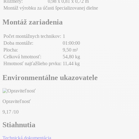
Rozmery:
0,98 x 0,81 x 0,72 m
Montáž výrobku za účasti špecializovanej dielne
Montáž zariadenia
Počet montážnych technikov:
1
Doba montáže:
01:00:00
Plocha:
9,50 m²
Celková hmotnosť:
54,80 kg
Hmotnosť najťažšieho prvku:
11,44 kg
Environmentálne ukazovatele
Opraviteľnosť
9,17
/10
Stiahnutia
Technická dokumentácia