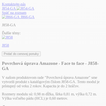
Kontaktujte-nás
J854-GA
Späť na zoznam
J866-GA
J858-GA
Ďalšie témy:
J858
Pridať do cenovej ponuky
Povrchová úprava Amazone - Face to face - J858-
GA
V našom produktovom rade "Povrchová úprava Amazone" sme
vytvorili produkt s katalógovým číslom J858-GA. Tento modul je
prístupný od veku 2 rokov. Kapacita je do 2 hráčov.
Rozmery modulu sú: 0,98 m dĺžka, šírka 0,81 m, výška 0,72 m.
Výška voľného pádu (HCL) je 0,60 metrov.