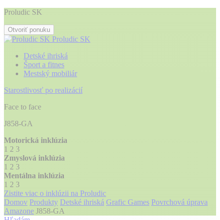
Proludic SK
Otvoriť ponuku
Proludic SK
Detské ihriská
Šport a fitnes
Mestský mobiliár
Starostlivosť po realizácií
Face to face
J858-GA
Motorická inklúzia
1
2
3
Zmyslová inklúzia
1
2
3
Mentálna inklúzia
1
2
3
Zistite viac o inklúzii na Proludic
Domov
Produkty
Detské ihriská
Grafic Games
Povrchová úprava
Amazone
J858-GA
Hľadám