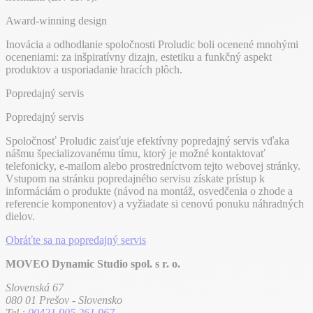
Award-winning design
Inovácia a odhodlanie spoločnosti Proludic boli ocenené mnohými
oceneniami: za inšpiratívny dizajn, estetiku a funkčný aspekt
produktov a usporiadanie hracích plôch.
Popredajný servis
Popredajný servis
Spoločnosť Proludic zaisťuje efektívny popredajný servis vďaka
nášmu špecializovanému tímu, ktorý je možné kontaktovať
telefonicky, e-mailom alebo prostredníctvom tejto webovej stránky.
Vstupom na stránku popredajného servisu získate prístup k
informáciám o produkte (návod na montáž, osvedčenia o zhode a
referencie komponentov) a vyžiadate si cenovú ponuku náhradných
dielov.
Obráťte sa na popredajný servis
MOVEO Dynamic Studio spol. s r. o.
Slovenská 67
080 01 Prešov - Slovensko
Tel.:
00421 905 261 967