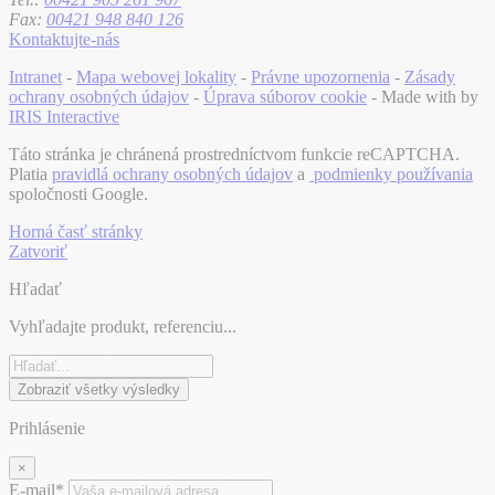
Fax:
00421 948 840 126
Kontaktujte-nás
Intranet
-
Mapa webovej lokality
-
Právne upozornenia
-
Zásady
ochrany osobných údajov
-
Úprava súborov cookie
- Made with
by
IRIS Interactive
Táto stránka je chránená prostredníctvom funkcie reCAPTCHA.
Platia
pravidlá ochrany osobných údajov
a
podmienky používania
spoločnosti Google.
Horná časť stránky
Zatvoriť
Hľadať
Vyhľadajte produkt, referenciu...
Zobraziť všetky výsledky
Prihlásenie
×
E-mail*