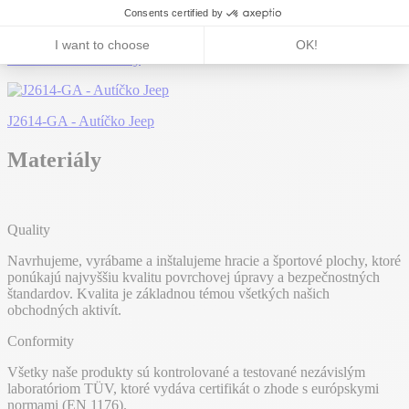
J822-GA - Delfín malý
J2614-GA - Autíčko Jeep
Materiály
Quality
Navrhujeme, vyrábame a inštalujeme hracie a športové plochy, ktoré
ponúkajú najvyššiu kvalitu povrchovej úpravy a bezpečnostných
štandardov. Kvalita je základnou témou všetkých našich
obchodných aktivít.
Conformity
Všetky naše produkty sú kontrolované a testované nezávislým
laboratóriom TÜV, ktoré vydáva certifikát o zhode s európskymi
normami (EN 1176).