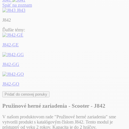
Späť na zoznam
J843
J842
Ďalšie témy:
J842-GE
J842-GG
J842-GO
Pridať do cenovej ponuky
Pružinové herné zariadenia - Scooter - J842
V našom produktovom rade "Pružinové herné zariadenia" sme
vytvorili produkt s katalógovým číslom J842. Tento modul je
prístupný od veku 2 rokov. Kapacita je do 2 hráčov.