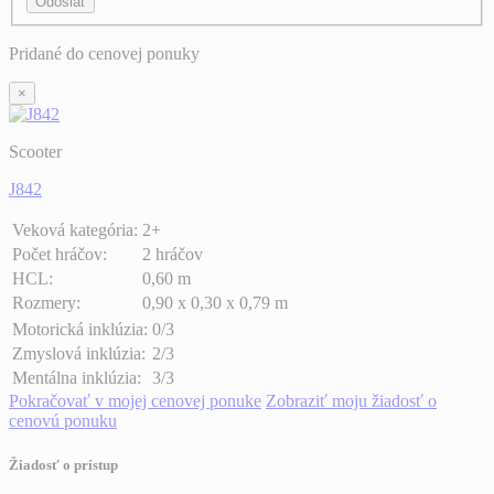
Odoslať
Pridané do cenovej ponuky
×
Scooter
J842
Veková kategória:
2+
Počet hráčov:
2 hráčov
HCL:
0,60 m
Rozmery:
0,90 x 0,30 x 0,79 m
Motorická inklúzia:
0/3
Zmyslová inklúzia:
2/3
Mentálna inklúzia:
3/3
Pokračovať v mojej cenovej ponuke
Zobraziť moju žiadosť o
cenovú ponuku
Žiadosť o prístup