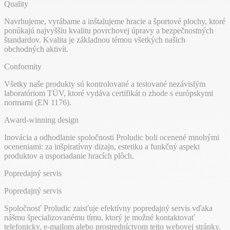
Quality
Navrhujeme, vyrábame a inštalujeme hracie a športové plochy, ktoré
ponúkajú najvyššiu kvalitu povrchovej úpravy a bezpečnostných
štandardov. Kvalita je základnou témou všetkých našich
obchodných aktivít.
Conformity
Všetky naše produkty sú kontrolované a testované nezávislým
laboratóriom TÜV, ktoré vydáva certifikát o zhode s európskymi
normami (EN 1176).
Award-winning design
Inovácia a odhodlanie spoločnosti Proludic boli ocenené mnohými
oceneniami: za inšpiratívny dizajn, estetiku a funkčný aspekt
produktov a usporiadanie hracích plôch.
Popredajný servis
Popredajný servis
Spoločnosť Proludic zaisťuje efektívny popredajný servis vďaka
nášmu špecializovanému tímu, ktorý je možné kontaktovať
telefonicky, e-mailom alebo prostredníctvom tejto webovej stránky.