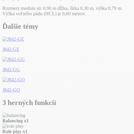
Rozmery modulu sú: 0,90 m dĺžka, šírka 0,30 m, výška 0,79 m.
Výška voľného pádu (HCL) je 0,60 metrov.
Ďalšie témy
J842-GE
J842-GG
J842-GO
3 herných funkcií
Balancing
x1
Role play
x1