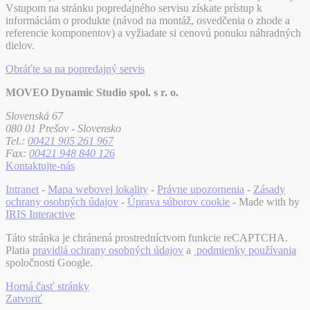
Vstupom na stránku popredajného servisu získate prístup k
informáciám o produkte (návod na montáž, osvedčenia o zhode a
referencie komponentov) a vyžiadate si cenovú ponuku náhradných
dielov.
Obráťte sa na popredajný servis
MOVEO Dynamic Studio spol. s r. o.
Slovenská 67
080 01 Prešov - Slovensko
Tel.:
00421 905 261 967
Fax:
00421 948 840 126
Kontaktujte-nás
Intranet
-
Mapa webovej lokality
-
Právne upozornenia
-
Zásady
ochrany osobných údajov
-
Úprava súborov cookie
- Made with
by
IRIS Interactive
Táto stránka je chránená prostredníctvom funkcie reCAPTCHA.
Platia
pravidlá ochrany osobných údajov
a
podmienky používania
spoločnosti Google.
Horná časť stránky
Zatvoriť