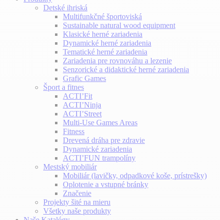
Detské ihriská
Multifunkčné športoviská
Sustainable natural wood equipment
Klasické herné zariadenia
Dynamické herné zariadenia
Tematické herné zariadenia
Zariadenia pre rovnováhu a lezenie
Senzorické a didaktické herné zariadenia
Grafic Games
Šport a fitnes
ACTI’Fit
ACTI’Ninja
ACTI’Street
Multi-Use Games Areas
Fitness
Drevená dráha pre zdravie
Dynamické zariadenia
ACTI’FUN trampolíny
Mestský mobiliár
Mobiliár (lavičky, odpadkové koše, prístrešky)
Oplotenie a vstupné bránky
Značenie
Projekty šité na mieru
Všetky naše produkty
Naše Katalógy