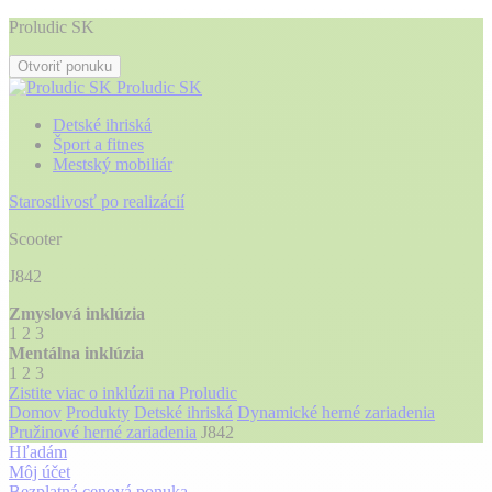
Proludic SK
Otvoriť ponuku
Proludic SK
Detské ihriská
Šport a fitnes
Mestský mobiliár
Starostlivosť po realizácií
Scooter
J842
Zmyslová inklúzia
1
2
3
Mentálna inklúzia
1
2
3
Zistite viac o inklúzii na Proludic
Domov
Produkty
Detské ihriská
Dynamické herné zariadenia
Pružinové herné zariadenia
J842
Hľadám
Môj účet
Bezplatná cenová ponuka