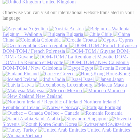
United Kingdom
Otherwise you can visit our international website translated in your
language:
Argentina
Austria
Belgium – Wallonia
Bulgaria
Chile
China
Colombia
Croatia
Cyprus
Czech republic
DOM-TOM / French Polynesia
DOM-
TOM / Guyane
DOM-
TOM / La Réunion et Mayotte
DOM-TOM / New Caledonia
Egypt
Estonia
Finland
Greece
Hong-Kong
Iceland
India
Israel
Japan
Latvia
Luxembourg
Macau
Malaysia
Mexico
Morocco
New Zealand
Northern Ireland /
Republic of Ireland
Norway
Portugal
Québec – Canada
Romania
Saudi Arabia
Singapore
Slovenia
South Korea
Switzerland
Turkey
United Arab Emirates
Vietnam