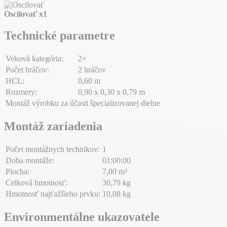
Oscilovať
x1
Technické parametre
Veková kategória:
2+
Počet hráčov:
2 hráčov
HCL:
0,60 m
Rozmery:
0,90 x 0,30 x 0,79 m
Montáž výrobku za účasti špecializovanej dielne
Montáž zariadenia
Počet montážnych technikov:
1
Doba montáže:
01:00:00
Plocha:
7,00 m²
Celková hmotnosť:
30,79 kg
Hmotnosť najťažšieho prvku:
10,08 kg
Environmentálne ukazovatele