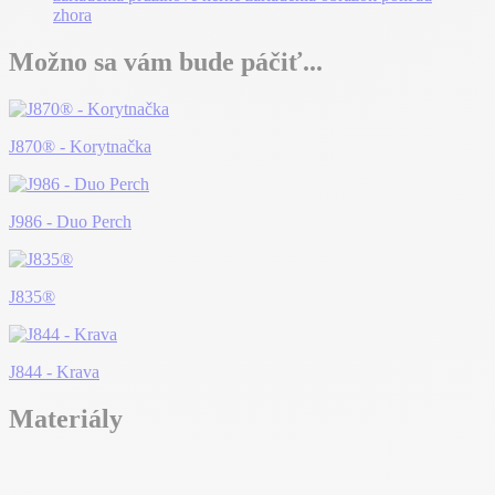
Možno sa vám bude páčiť...
J870® - Korytnačka
J986 - Duo Perch
J835®
J844 - Krava
Materiály