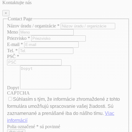
Kontaktujte nás
×
Contact Page
Názov úradu / organizácie
*
Meno
Priezvisko
*
E-mail
*
Tel.
*
PSČ
*
Dopyt
CAPTCHA
Súhlasím s tým, že informácie zhromaždené z tohto
formulára umožňujú spracovanie vašej žiadosti. Sú
zaznamenané a prenášané iba do nášho tímu.
Viac
informácií
Polia označené * sú povinné
Axeptio consent