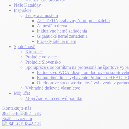
Naše Katalógy
Inšpirácie
Témy a atmosféra
ACTI’FUN, zábavný šport pre každého
Atmosféra dreva
Inkluzívne herné zariadenia
Gigantické herné zariadenia
Projekty šité na mieru
Spoločnosť
Kto sme?
Proludic vo svete
Proludic Slovensko
Spolupráca s odborníkmi na profesionálne športové vyba
Partnerstvo WCA: dizajn outdoorového športovéh
Komunitné fitnes vybavenie Proludic x HEA
Outdoorové street workoutové vybavenie v partne
Výhradné duševné vlastníctvo
Môj účet
Moja žiadosť o cenovú ponuku
Kontaktujte-nás
J821-GE
Späť na zoznam
J842-GE