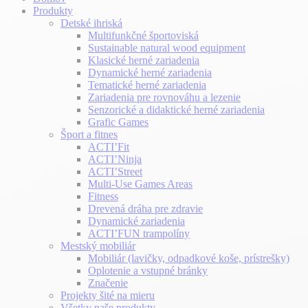
Produkty
Detské ihriská
Multifunkčné športoviská
Sustainable natural wood equipment
Klasické herné zariadenia
Dynamické herné zariadenia
Tematické herné zariadenia
Zariadenia pre rovnováhu a lezenie
Senzorické a didaktické herné zariadenia
Grafic Games
Šport a fitnes
ACTI’Fit
ACTI’Ninja
ACTI’Street
Multi-Use Games Areas
Fitness
Drevená dráha pre zdravie
Dynamické zariadenia
ACTI’FUN trampolíny
Mestský mobiliár
Mobiliár (lavičky, odpadkové koše, prístrešky)
Oplotenie a vstupné bránky
Značenie
Projekty šité na mieru
Všetky naše produkty