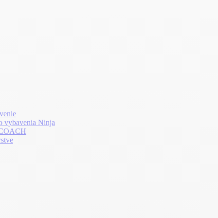
venie
o vybavenia Ninja
LTHCOACH
rstve