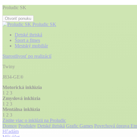
Proludic SK
Otvoriť ponuku
Proludic SK
Detské ihriská
Šport a fitnes
Mestský mobiliár
Starostlivosť po realizácií
Twiny
J834-GE®
Motorická inklúzia
1
2
3
Zmyslová inklúzia
1
2
3
Mentálna inklúzia
1
2
3
Zistite viac o inklúzii na Proludic
Domov
Produkty
Detské ihriská
Grafic Games
Povrchová úprava Etn
Hľadám
Môj účet