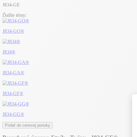
J834-GE
Ďalšie témy:
J834-GO®
J834®
J834-GA®
J834-GF®
J834-GG®
Pridať do cenovej ponuky