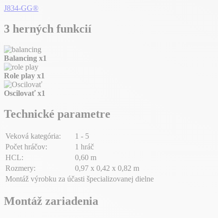
J834-GG®
3 herných funkcií
Balancing
x1
Role play
x1
Oscilovať
x1
Technické parametre
Veková kategória:
1 - 5
Počet hráčov:
1 hráč
HCL:
0,60 m
Rozmery:
0,97 x 0,42 x 0,82 m
Montáž výrobku za účasti špecializovanej dielne
Montáž zariadenia