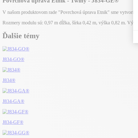
Povrchová úprava Etnik - Twiny - J834-GE®
V našom produktovom rade "Povrchová úprava Etnik" sme vytvorili p
Rozmery modulu sú: 0,97 m dĺžka, šírka 0,42 m, výška 0,82 m. Výš
Ďalšie témy
J834-GO®
J834®
J834-GA®
J834-GF®