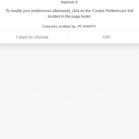
rodukt s katalógovým číslom J834-GE®. Tento modul je prístupný od v
ka voľného pádu (HCL) je 0,60 metrov.