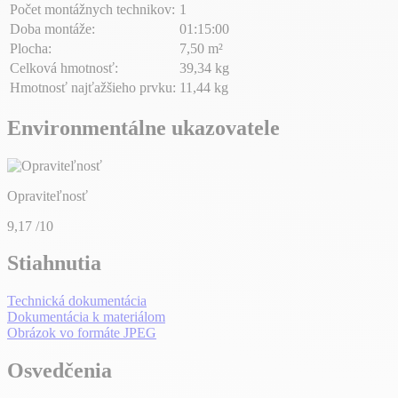
Počet montážnych technikov:
1
Doba montáže:
01:15:00
Plocha:
7,50 m²
Celková hmotnosť:
39,34 kg
Hmotnosť najťažšieho prvku:
11,44 kg
Environmentálne ukazovatele
Opraviteľnosť
9,17
/10
Stiahnutia
Technická dokumentácia
Dokumentácia k materiálom
Obrázok vo formáte JPEG
Osvedčenia