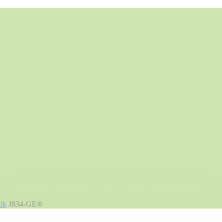
ik
J834-GE®