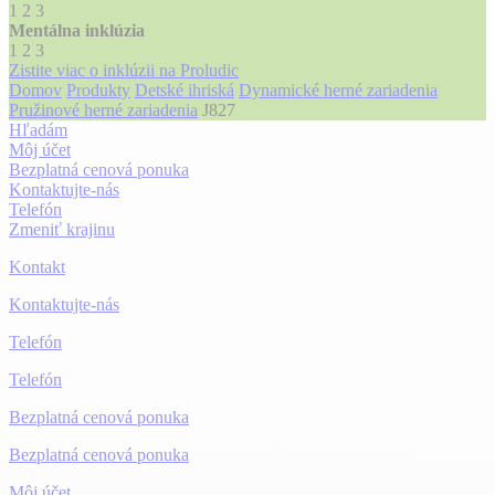
1
2
3
Mentálna inklúzia
1
2
3
Zistite viac o inklúzii na Proludic
Domov
Produkty
Detské ihriská
Dynamické herné zariadenia
Pružinové herné zariadenia
J827
Hľadám
Môj účet
Bezplatná cenová ponuka
Kontaktujte-nás
Telefón
Zmeniť krajinu
Kontakt
Kontaktujte-nás
Telefón
Telefón
Bezplatná cenová ponuka
Bezplatná cenová ponuka
Môj účet