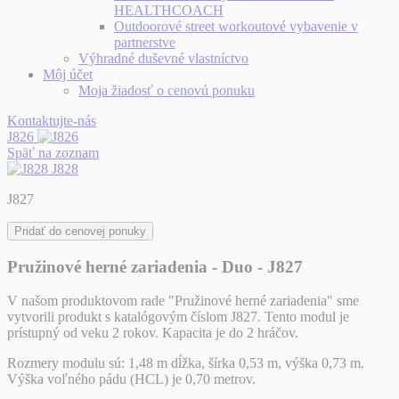
HEALTHCOACH
Outdoorové street workoutové vybavenie v
partnerstve
Výhradné duševné vlastníctvo
Môj účet
Moja žiadosť o cenovú ponuku
Kontaktujte-nás
J826
Späť na zoznam
J828
J827
Pridať do cenovej ponuky
Pružinové herné zariadenia - Duo - J827
V našom produktovom rade "Pružinové herné zariadenia" sme
vytvorili produkt s katalógovým číslom J827. Tento modul je
prístupný od veku 2 rokov. Kapacita je do 2 hráčov.
Rozmery modulu sú: 1,48 m dĺžka, šírka 0,53 m, výška 0,73 m.
Výška voľného pádu (HCL) je 0,70 metrov.