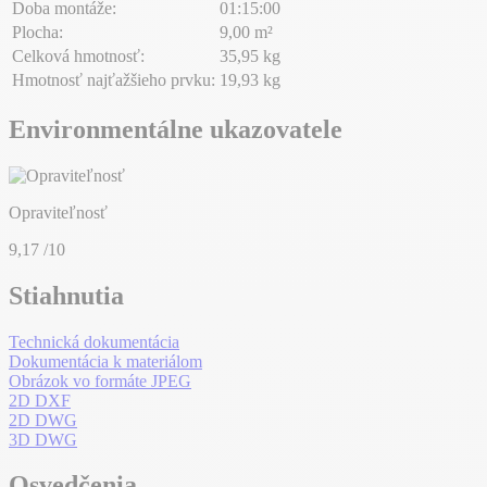
Doba montáže:
01:15:00
Plocha:
9,00 m²
Celková hmotnosť:
35,95 kg
Hmotnosť najťažšieho prvku:
19,93 kg
Environmentálne ukazovatele
Opraviteľnosť
9,17
/10
Stiahnutia
Technická dokumentácia
Dokumentácia k materiálom
Obrázok vo formáte JPEG
2D DXF
2D DWG
3D DWG
Osvedčenia