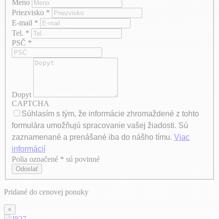
Meno
Priezvisko
*
E-mail
*
Tel.
*
PSČ
*
Dopyt
CAPTCHA
Súhlasím s tým, že informácie zhromaždené z tohto
formulára umožňujú spracovanie vašej žiadosti. Sú
zaznamenané a prenášané iba do nášho tímu.
Viac
informácií
Polia označené * sú povinné
Axeptio consent
Odoslať
Pridané do cenovej ponuky
×