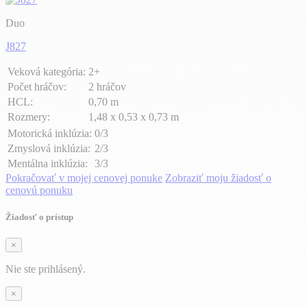
Duo
J827
Veková kategória:
2+
Počet hráčov:
2 hráčov
HCL:
0,70 m
Rozmery:
1,48 x 0,53 x 0,73 m
Motorická inklúzia:
0/3
Zmyslová inklúzia:
2/3
Mentálna inklúzia:
3/3
Pokračovať v mojej cenovej ponuke
Zobraziť moju žiadosť o
cenovú ponuku
Žiadosť o prístup
×
Nie ste prihlásený.
×