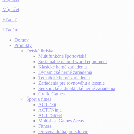
Môj účet
Hľadať
Hľadám
Domov
Produkty
Detské ihriská
Multifunkčné športoviská
Sustainable natural wood equipment
Klasické herné zariadenia
Dynamické herné zariadenia
Tematické herné zariadenia
Zariadenia pre rovnováhu a lezenie
Senzorické a didaktické herné zariadenia
Grafic Games
Šport a fitnes
ACTI’Fit
ACTI’Ninja
ACTI’Street
Multi-Use Games Areas
Fitness
Drevená dráha pre zdravie