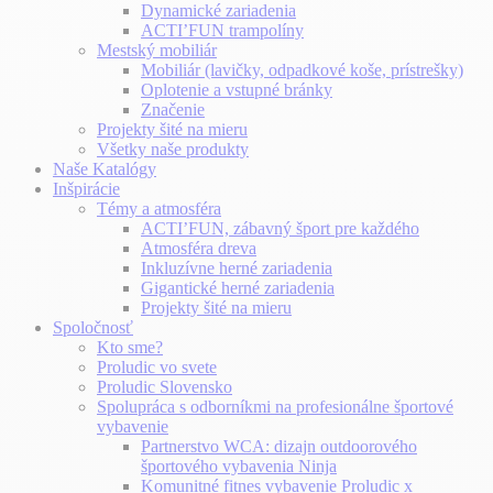
Dynamické zariadenia
ACTI’FUN trampolíny
Mestský mobiliár
Mobiliár (lavičky, odpadkové koše, prístrešky)
Oplotenie a vstupné bránky
Značenie
Projekty šité na mieru
Všetky naše produkty
Naše Katalógy
Inšpirácie
Témy a atmosféra
ACTI’FUN, zábavný šport pre každého
Atmosféra dreva
Inkluzívne herné zariadenia
Gigantické herné zariadenia
Projekty šité na mieru
Spoločnosť
Kto sme?
Proludic vo svete
Proludic Slovensko
Spolupráca s odborníkmi na profesionálne športové
vybavenie
Partnerstvo WCA: dizajn outdoorového
športového vybavenia Ninja
Komunitné fitnes vybavenie Proludic x