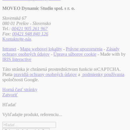
MOVEO Dynamic Studio spol. s r. o.
Slovenská 67
080 01 Prešov - Slovensko
Tel.:
00421 905 261 967
Fax:
00421 948 840 126
Kontaktujte-nás
Intranet
-
Mapa webovej lokality
-
Právne upozornenia
-
Zásady
ochrany osobných údajov
-
Úprava súborov cookie
- Made with
by
IRIS Interactive
Táto stránka je chránená prostredníctvom funkcie reCAPTCHA.
Platia
pravidlá ochrany osobných údajov
a
podmienky používania
spoločnosti Google.
Horná časť stránky
Zatvoriť
Hľadať
Vyhľadajte produkt, referenciu...