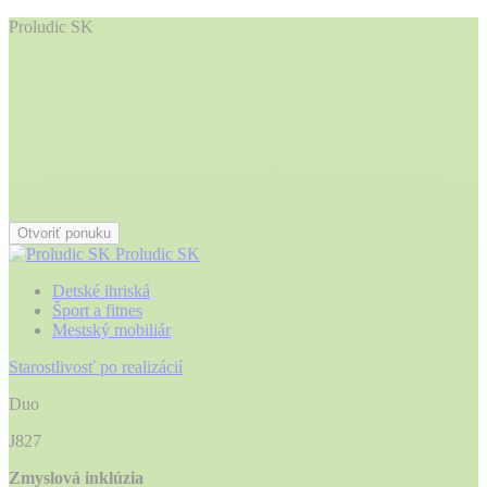
Proludic SK
Otvoriť ponuku
Proludic SK
Detské ihriská
Šport a fitnes
Mestský mobiliár
Starostlivosť po realizácií
Duo
J827
Zmyslová inklúzia