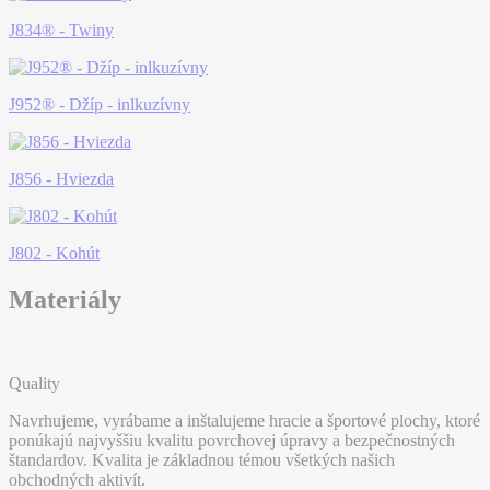
J834® - Twiny
J952® - Džíp - inlkuzívny
J856 - Hviezda
J802 - Kohút
Materiály
Quality
Navrhujeme, vyrábame a inštalujeme hracie a športové plochy, ktoré
ponúkajú najvyššiu kvalitu povrchovej úpravy a bezpečnostných
štandardov. Kvalita je základnou témou všetkých našich
obchodných aktivít.