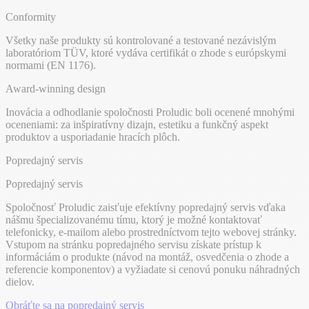
Conformity
Všetky naše produkty sú kontrolované a testované nezávislým
laboratóriom TÜV, ktoré vydáva certifikát o zhode s európskymi
normami (EN 1176).
Award-winning design
Inovácia a odhodlanie spoločnosti Proludic boli ocenené mnohými
oceneniami: za inšpiratívny dizajn, estetiku a funkčný aspekt
produktov a usporiadanie hracích plôch.
Popredajný servis
Popredajný servis
Spoločnosť Proludic zaisťuje efektívny popredajný servis vďaka
nášmu špecializovanému tímu, ktorý je možné kontaktovať
telefonicky, e-mailom alebo prostredníctvom tejto webovej stránky.
Vstupom na stránku popredajného servisu získate prístup k
informáciám o produkte (návod na montáž, osvedčenia o zhode a
referencie komponentov) a vyžiadate si cenovú ponuku náhradných
dielov.
Obráťte sa na popredajný servis