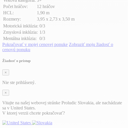
Veková kategória:
3+
Počet hráčov:
12 hráčov
HCL:
1,90 m
Rozmery:
3,95 x 2,73 x 3,50 m
Motorická inklúzia:
0/3
Zmyslová inklúzia:
1/3
Mentálna inklúzia:
0/3
Pokračovať v mojej cenovej ponuke
Zobraziť moju žiadosť o
cenovú ponuku
Žiadosť o prístup
×
Nie ste prihlásený.
×
Vitajte na našej webovej stránke Proludic Slovakia, ale nachádzate
sa v United States.
V ktorej verzii chcete pokračovať?