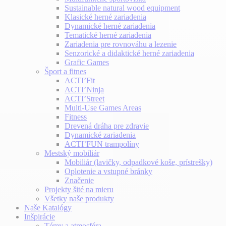
Sustainable natural wood equipment
Klasické herné zariadenia
Dynamické herné zariadenia
Tematické herné zariadenia
Zariadenia pre rovnováhu a lezenie
Senzorické a didaktické herné zariadenia
Grafic Games
Šport a fitnes
ACTI’Fit
ACTI’Ninja
ACTI’Street
Multi-Use Games Areas
Fitness
Drevená dráha pre zdravie
Dynamické zariadenia
ACTI’FUN trampolíny
Mestský mobiliár
Mobiliár (lavičky, odpadkové koše, prístrešky)
Oplotenie a vstupné bránky
Značenie
Projekty šité na mieru
Všetky naše produkty
Naše Katalógy
Inšpirácie
Témy a atmosféra