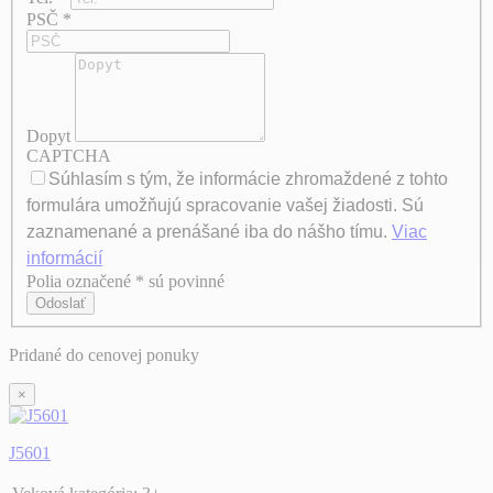
PSČ
*
Dopyt
CAPTCHA
Súhlasím s tým, že informácie zhromaždené z tohto
formulára umožňujú spracovanie vašej žiadosti. Sú
zaznamenané a prenášané iba do nášho tímu.
Viac
informácií
Polia označené * sú povinné
Axeptio consent
Odoslať
Pridané do cenovej ponuky
×
J5601