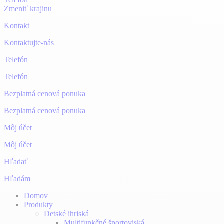
Zmeniť krajinu
Kontakt
Kontaktujte-nás
Telefón
Telefón
Bezplatná cenová ponuka
Bezplatná cenová ponuka
Môj účet
Môj účet
Hľadať
Hľadám
Domov
Produkty
Detské ihriská
Multifunkčné športoviská