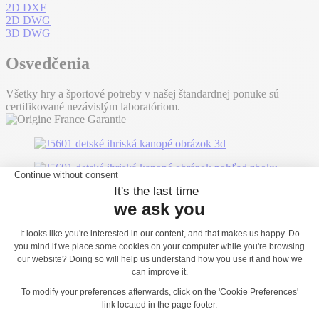
2D DXF
2D DWG
3D DWG
Osvedčenia
Všetky hry a športové potreby v našej štandardnej ponuke sú
certifikované nezávislým laboratóriom.
Možno sa vám bude páčiť...