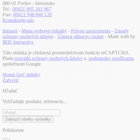
080 01 Prešov - Slovensko
Tel.:
00421 905 261 967
Fax:
00421 948 840 126
Kontaktujte-nás
Intranet
-
Mapa webovej lokality
-
Právne upozornenia
-
Zásady
ochrany osobných údajov
-
Úprava súborov cookie
- Made with
by
IRIS Interactive
Táto stránka je chránená prostredníctvom funkcie reCAPTCHA.
Platia
pravidlá ochrany osobných údajov
a
podmienky používania
spoločnosti Google.
Horná časť stránky
Zatvoriť
Hľadať
Vyhľadajte produkt, referenciu...
Zobraziť všetky výsledky
Prihlásenie