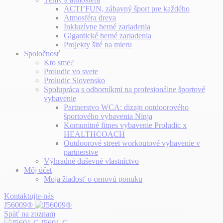
ACTI’FUN, zábavný šport pre každého
Atmosféra dreva
Inkluzívne herné zariadenia
Gigantické herné zariadenia
Projekty šité na mieru
Spoločnosť
Kto sme?
Proludic vo svete
Proludic Slovensko
Spolupráca s odborníkmi na profesionálne športové
vybavenie
Partnerstvo WCA: dizajn outdoorového
športového vybavenia Ninja
Komunitné fitnes vybavenie Proludic x
HEALTHCOACH
Outdoorové street workoutové vybavenie v
partnerstve
Výhradné duševné vlastníctvo
Môj účet
Moja žiadosť o cenovú ponuku
Kontaktujte-nás
J56009®
Späť na zoznam
J5601-C