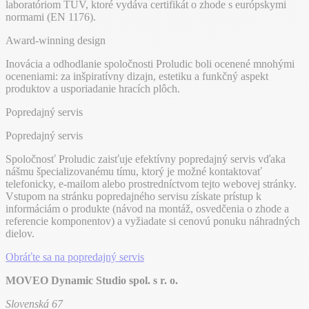
laboratóriom TÜV, ktoré vydáva certifikát o zhode s európskymi
normami (EN 1176).
Award-winning design
Inovácia a odhodlanie spoločnosti Proludic boli ocenené mnohými
oceneniami: za inšpiratívny dizajn, estetiku a funkčný aspekt
produktov a usporiadanie hracích plôch.
Popredajný servis
Popredajný servis
Spoločnosť Proludic zaisťuje efektívny popredajný servis vďaka
nášmu špecializovanému tímu, ktorý je možné kontaktovať
telefonicky, e-mailom alebo prostredníctvom tejto webovej stránky.
Vstupom na stránku popredajného servisu získate prístup k
informáciám o produkte (návod na montáž, osvedčenia o zhode a
referencie komponentov) a vyžiadate si cenovú ponuku náhradných
dielov.
Obráťte sa na popredajný servis
MOVEO Dynamic Studio spol. s r. o.
Slovenská 67