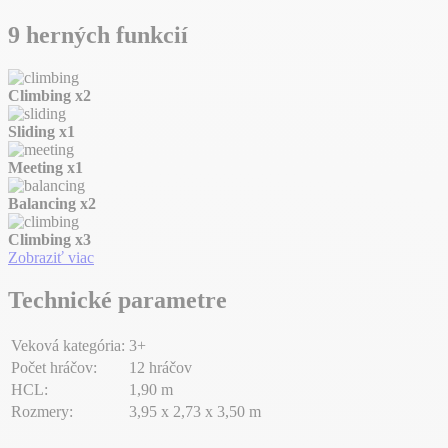
9 herných funkcií
Climbing
x2
Sliding
x1
Meeting
x1
Balancing
x2
Climbing
x3
Zobraziť viac
Technické parametre
Veková kategória:
3+
Počet hráčov:
12 hráčov
HCL:
1,90 m
Rozmery:
3,95 x 2,73 x 3,50 m