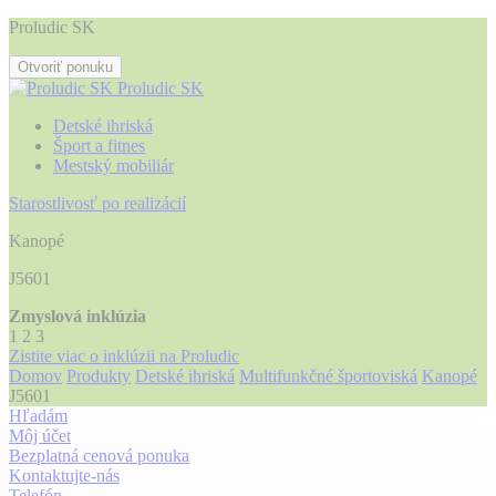
Proludic SK
Otvoriť ponuku
Proludic SK
Detské ihriská
Šport a fitnes
Mestský mobiliár
Starostlivosť po realizácií
Kanopé
J5601
Zmyslová inklúzia
1
2
3
Zistite viac o inklúzii na Proludic
Domov
Produkty
Detské ihriská
Multifunkčné športoviská
Kanopé
J5601
Hľadám
Môj účet
Bezplatná cenová ponuka
Kontaktujte-nás
Telefón