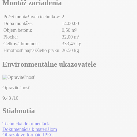
Montáž zariadenia
Počet montážnych technikov:
2
Doba montáže:
14:00:00
Objem betónu:
0,50 m³
Plocha:
32,00 m²
Celková hmotnosť:
333,45 kg
Hmotnosť najťažšieho prvku:
26,50 kg
Environmentálne ukazovatele
Opraviteľnosť
9,43
/10
Stiahnutia
Technická dokumentácia
Dokumentácia k materiálom
Obrázok vo formáte JPEG