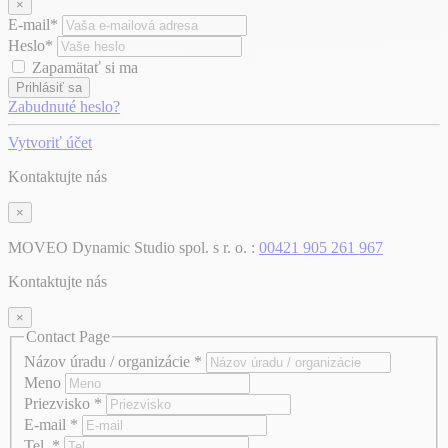
×
E-mail*
Heslo*
Zapamätať si ma
Prihlásiť sa
Zabudnuté heslo?
Vytvoriť účet
Kontaktujte nás
×
MOVEO Dynamic Studio spol. s r. o. :
00421 905 261 967
Kontaktujte nás
×
Contact Page
Názov úradu / organizácie
*
Meno
Priezvisko
*
E-mail
*
Tel.
*