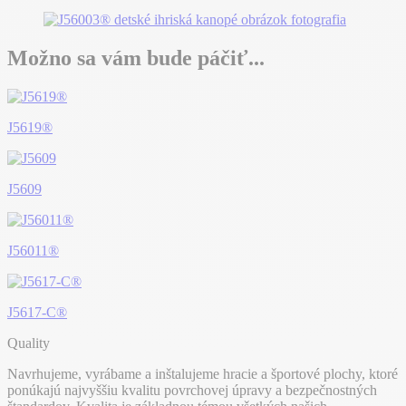
Možno sa vám bude páčiť...
J5619®
J5609
J56011®
J5617-C®
Quality
Navrhujeme, vyrábame a inštalujeme hracie a športové plochy, ktoré
ponúkajú najvyššiu kvalitu povrchovej úpravy a bezpečnostných