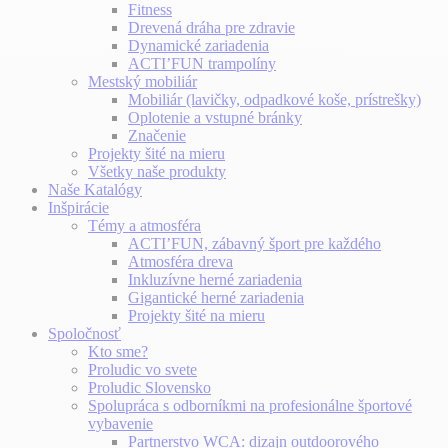
Fitness
Drevená dráha pre zdravie
Dynamické zariadenia
ACTI’FUN trampolíny
Mestský mobiliár
Mobiliár (lavičky, odpadkové koše, prístrešky)
Oplotenie a vstupné bránky
Značenie
Projekty šité na mieru
Všetky naše produkty
Naše Katalógy
Inšpirácie
Témy a atmosféra
ACTI’FUN, zábavný šport pre každého
Atmosféra dreva
Inkluzívne herné zariadenia
Gigantické herné zariadenia
Projekty šité na mieru
Spoločnosť
Kto sme?
Proludic vo svete
Proludic Slovensko
Spolupráca s odborníkmi na profesionálne športové
vybavenie
Partnerstvo WCA: dizajn outdoorového