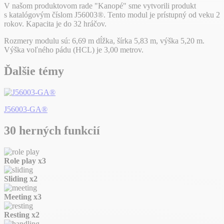
V našom produktovom rade "Kanopé" sme vytvorili produkt
s katalógovým číslom J56003®. Tento modul je prístupný od veku 2
rokov. Kapacita je do 32 hráčov.
Rozmery modulu sú: 6,69 m dĺžka, šírka 5,83 m, výška 5,20 m.
Výška voľného pádu (HCL) je 3,00 metrov.
Ďalšie témy
J56003-GA®
30 herných funkcií
Role play
x3
Sliding
x2
Meeting
x3
Resting
x2