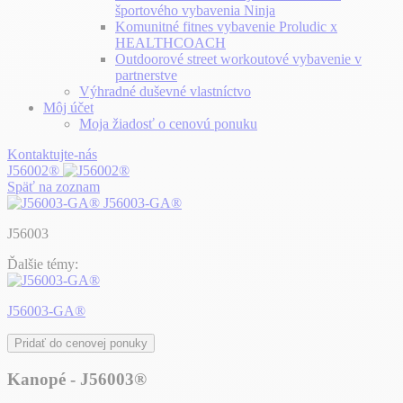
športového vybavenia Ninja
Komunitné fitnes vybavenie Proludic x
HEALTHCOACH
Outdoorové street workoutové vybavenie v
partnerstve
Výhradné duševné vlastníctvo
Môj účet
Moja žiadosť o cenovú ponuku
Kontaktujte-nás
J56002®
Späť na zoznam
J56003-GA®
J56003
Ďalšie témy:
J56003-GA®
Pridať do cenovej ponuky
Kanopé - J56003®