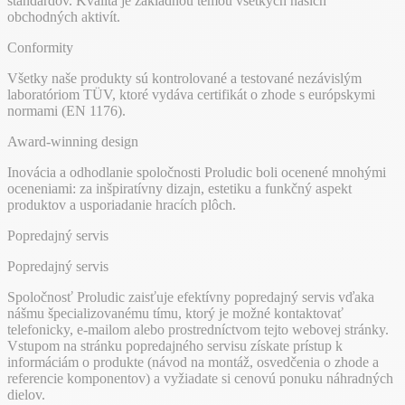
štandardov. Kvalita je základnou témou všetkých našich
obchodných aktivít.
Conformity
Všetky naše produkty sú kontrolované a testované nezávislým
laboratóriom TÜV, ktoré vydáva certifikát o zhode s európskymi
normami (EN 1176).
Award-winning design
Inovácia a odhodlanie spoločnosti Proludic boli ocenené mnohými
oceneniami: za inšpiratívny dizajn, estetiku a funkčný aspekt
produktov a usporiadanie hracích plôch.
Popredajný servis
Popredajný servis
Spoločnosť Proludic zaisťuje efektívny popredajný servis vďaka
nášmu špecializovanému tímu, ktorý je možné kontaktovať
telefonicky, e-mailom alebo prostredníctvom tejto webovej stránky.
Vstupom na stránku popredajného servisu získate prístup k
informáciám o produkte (návod na montáž, osvedčenia o zhode a
referencie komponentov) a vyžiadate si cenovú ponuku náhradných
dielov.