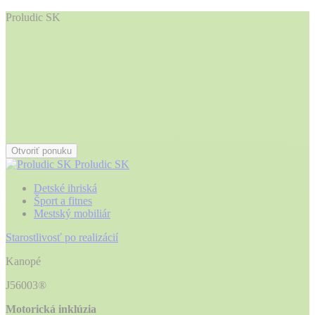
Proludic SK
Otvoriť ponuku
Proludic SK
Detské ihriská
Šport a fitnes
Mestský mobiliár
Starostlivosť po realizácií
Kanopé
J56003®
Motorická inklúzia