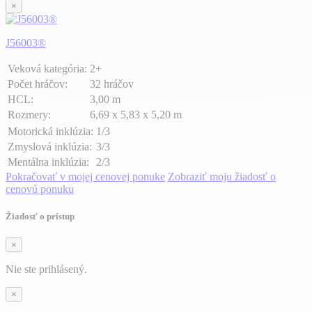
×
J56003®
Veková kategória:
2+
Počet hráčov:
32 hráčov
HCL:
3,00 m
Rozmery:
6,69 x 5,83 x 5,20 m
Motorická inklúzia:
1/3
Zmyslová inklúzia:
3/3
Mentálna inklúzia:
2/3
Pokračovať v mojej cenovej ponuke
Zobraziť moju žiadosť o
cenovú ponuku
Žiadosť o prístup
×
Nie ste prihlásený.
×