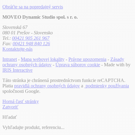
Obráťte sa na popredajný servis
MOVEO Dynamic Studio spol. s r. o.
Slovenská 67
080 01 Prešov - Slovensko
Tel.:
00421 905 261 967
Fax:
00421 948 840 126
Kontaktujte-nás
Intranet
-
Mapa webovej lokality
-
Právne upozornenia
-
Zásady
ochrany osobných údajov
-
Úprava súborov cookie
- Made with
by
IRIS Interactive
Táto stránka je chránená prostredníctvom funkcie reCAPTCHA.
Platia
pravidlá ochrany osobných údajov
a
podmienky používania
spoločnosti Google.
Horná časť stránky
Zatvoriť
Hľadať
Vyhľadajte produkt, referenciu...