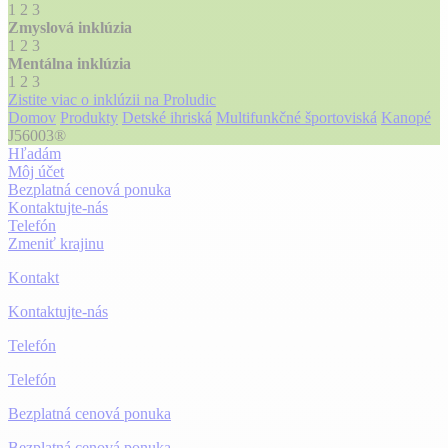
1
2
3
Zmyslová inklúzia
1
2
3
Mentálna inklúzia
1
2
3
Zistite viac o inklúzii na Proludic
Domov
Produkty
Detské ihriská
Multifunkčné športoviská
Kanopé
J56003®
Hľadám
Môj účet
Bezplatná cenová ponuka
Kontaktujte-nás
Telefón
Zmeniť krajinu
Kontakt
Kontaktujte-nás
Telefón
Telefón
Bezplatná cenová ponuka
Bezplatná cenová ponuka