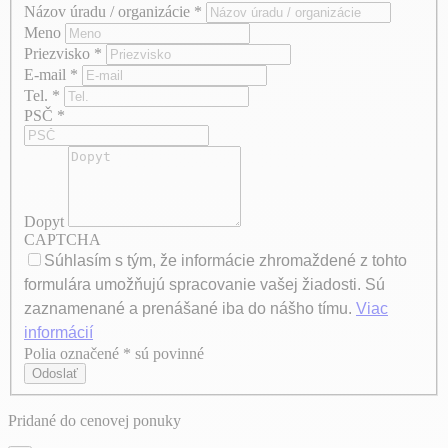
Názov úradu / organizácie
*
Meno
Priezvisko
*
E-mail
*
Tel.
*
PSČ
*
Dopyt
CAPTCHA
Súhlasím s tým, že informácie zhromaždené z tohto
formulára umožňujú spracovanie vašej žiadosti. Sú
zaznamenané a prenášané iba do nášho tímu.
Viac
informácií
Polia označené * sú povinné
Axeptio consent
Odoslať
Pridané do cenovej ponuky