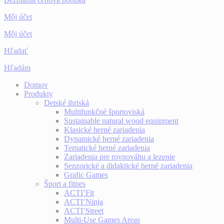
Môj účet
Môj účet
Hľadať
Hľadám
Domov
Produkty
Detské ihriská
Multifunkčné športoviská
Sustainable natural wood equipment
Klasické herné zariadenia
Dynamické herné zariadenia
Tematické herné zariadenia
Zariadenia pre rovnováhu a lezenie
Senzorické a didaktické herné zariadenia
Grafic Games
Šport a fitnes
ACTI’Fit
ACTI’Ninja
ACTI’Street
Multi-Use Games Areas