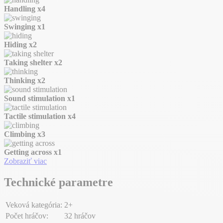
Handling
x4
Swinging
x1
Hiding
x2
Taking shelter
x2
Thinking
x2
Sound stimulation
x1
Tactile stimulation
x4
Climbing
x3
Getting across
x1
Zobraziť viac
Technické parametre
Veková kategória:
2+
Počet hráčov:
32 hráčov