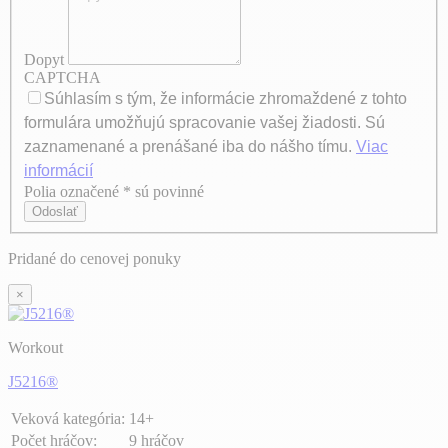
Dopyt
CAPTCHA
Súhlasím s tým, že informácie zhromaždené z tohto
formulára umožňujú spracovanie vašej žiadosti. Sú
zaznamenané a prenášané iba do nášho tímu.
Viac
informácií
Polia označené * sú povinné
Axeptio consent
Odoslať
Pridané do cenovej ponuky
×
Workout
J5216®
Veková kategória:
14+
Počet hráčov:
9 hráčov