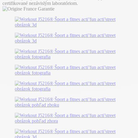
certifikované nezávislým laboratóriom.