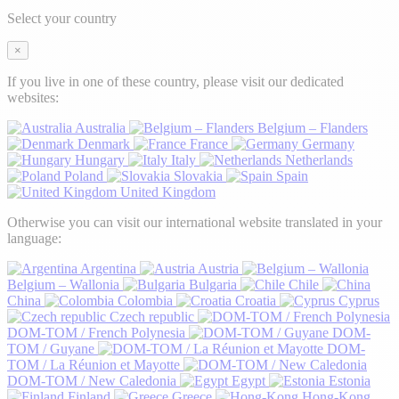
Select your country
×
If you live in one of these country, please visit our dedicated
websites:
Australia
Belgium – Flanders
Denmark
France
Germany
Hungary
Italy
Netherlands
Poland
Slovakia
Spain
United Kingdom
Otherwise you can visit our international website translated in your
language:
Argentina
Austria
Belgium – Wallonia
Bulgaria
Chile
China
Colombia
Croatia
Cyprus
Czech republic
DOM-TOM / French Polynesia
DOM-
TOM / Guyane
DOM-
TOM / La Réunion et Mayotte
DOM-TOM / New Caledonia
Egypt
Estonia
Finland
Greece
Hong-Kong