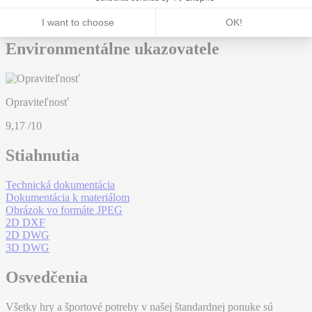
Celková hmotnosť:
277,55 kg
Hmotnosť najťažšieho prvku:
22,86 kg
Environmentálne ukazovatele
Opraviteľnosť
9,17
/10
Stiahnutia
Technická dokumentácia
Dokumentácia k materiálom
Obrázok vo formáte JPEG
2D DXF
2D DWG
3D DWG
Osvedčenia
Všetky hry a športové potreby v našej štandardnej ponuke sú