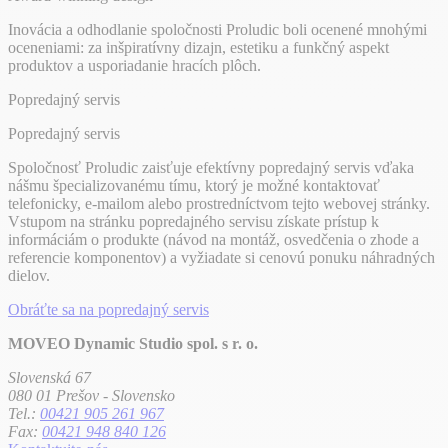
Inovácia a odhodlanie spoločnosti Proludic boli ocenené mnohými
oceneniami: za inšpiratívny dizajn, estetiku a funkčný aspekt
produktov a usporiadanie hracích plôch.
Popredajný servis
Popredajný servis
Spoločnosť Proludic zaisťuje efektívny popredajný servis vďaka
nášmu špecializovanému tímu, ktorý je možné kontaktovať
telefonicky, e-mailom alebo prostredníctvom tejto webovej stránky.
Vstupom na stránku popredajného servisu získate prístup k
informáciám o produkte (návod na montáž, osvedčenia o zhode a
referencie komponentov) a vyžiadate si cenovú ponuku náhradných
dielov.
Obráťte sa na popredajný servis
MOVEO Dynamic Studio spol. s r. o.
Slovenská 67
080 01 Prešov - Slovensko
Tel.:
00421 905 261 967
Fax:
00421 948 840 126