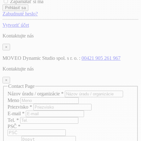
Zapamätať si ma
Prihlásiť sa
Zabudnuté heslo?
Vytvoriť účet
Kontaktujte nás
×
MOVEO Dynamic Studio spol. s r. o. :
00421 905 261 967
Kontaktujte nás
×
Contact Page
Názov úradu / organizácie
*
Meno
Priezvisko
*
E-mail
*
Tel.
*
PSČ
*