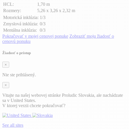
HCL:
1,70 m
Rozmery:
5,26 x 3,26 x 2,32 m
Motorická inklúzia:
1/3
Zmyslová inklúzia:
0/3
Mentálna inklúzia:
0/3
Pokračovať v mojej cenovej ponuke
Zobraziť moju žiadosť o
cenovú ponuku
Žiadosť o prístup
×
Nie ste prihlásený.
×
Vitajte na našej webovej stránke Proludic Slovakia, ale nachádzate
sa v United States.
V ktorej verzii chcete pokračovať?
See all sites