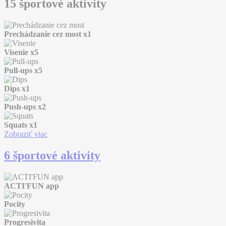
15 športové aktivity
Prechádzanie cez most
x1
Visenie
x5
Pull-ups
x5
Dips
x1
Push-ups
x2
Squats
x1
Zobraziť viac
6 športové aktivity
ACTI'FUN app
Pocity
Progresivita