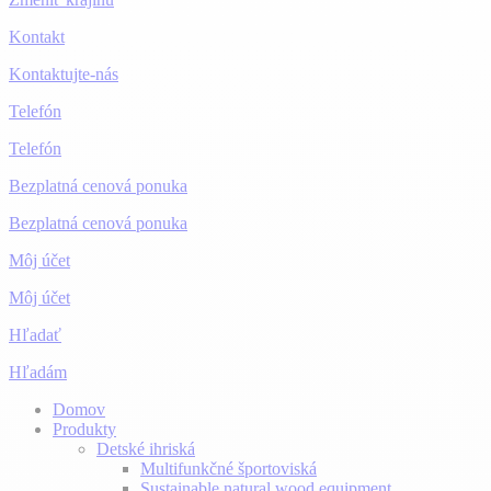
Kontakt
Kontaktujte-nás
Telefón
Telefón
Bezplatná cenová ponuka
Bezplatná cenová ponuka
Môj účet
Môj účet
Hľadať
Hľadám
Domov
Produkty
Detské ihriská
Multifunkčné športoviská
Sustainable natural wood equipment