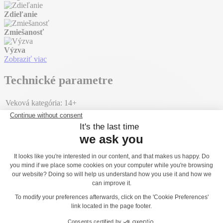
Zdieľanie
Zmiešanosť
Výzva
Zobraziť viac
Technické parametre
Veková kategória:
14+
Počet hráčov:
9 hráčov
HCL:
1,70 m
Rozmery:
5,26 x 3,26 x 2,32 m
Montáž zariadenia
Počet montážnych technikov:
3
Doba montáže:
05:00:00
Objem betónu:
1,50 m³
Plocha:
38,00 m²