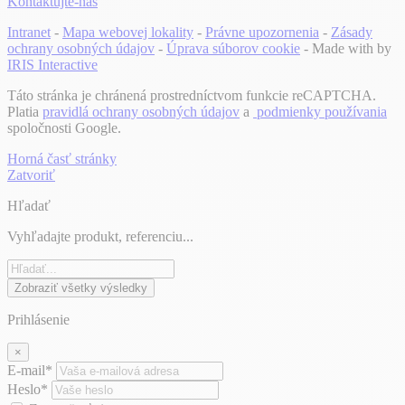
Kontaktujte-nás
Intranet
-
Mapa webovej lokality
-
Právne upozornenia
-
Zásady
ochrany osobných údajov
-
Úprava súborov cookie
- Made with
by
IRIS Interactive
Táto stránka je chránená prostredníctvom funkcie reCAPTCHA.
Platia
pravidlá ochrany osobných údajov
a
podmienky používania
spoločnosti Google.
Horná časť stránky
Zatvoriť
Hľadať
Vyhľadajte produkt, referenciu...
Zobraziť všetky výsledky
Prihlásenie
×
E-mail*
Heslo*