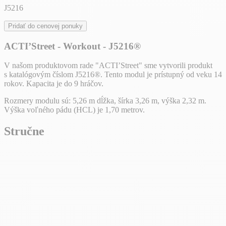
J5216
Pridať do cenovej ponuky
ACTI’Street - Workout - J5216®
V našom produktovom rade "ACTI’Street" sme vytvorili produkt
s katalógovým číslom J5216®. Tento modul je prístupný od veku 14
rokov. Kapacita je do 9 hráčov.
Rozmery modulu sú: 5,26 m dĺžka, šírka 3,26 m, výška 2,32 m.
Výška voľného pádu (HCL) je 1,70 metrov.
Stručne