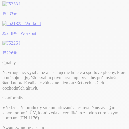
J5233®
J5218® - Workout
J5226®
Quality
Navrhujeme, vyrábame a inštalujeme hracie a športové plochy, ktoré
ponúkajú najvyššiu kvalitu povrchovej úpravy a bezpečnostných
štandardov. Kvalita je základnou témou všetkých našich
obchodných aktivít.
Conformity
Všetky naše produkty sú kontrolované a testované nezávislým
laboratóriom TÜV, ktoré vydáva certifikát o zhode s európskymi
normami (EN 1176).
Award-winning design