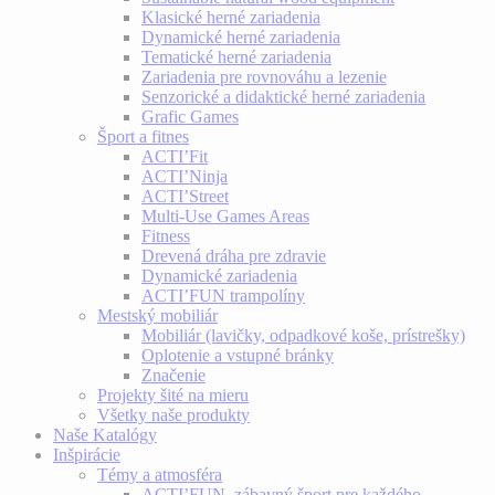
Klasické herné zariadenia
Dynamické herné zariadenia
Tematické herné zariadenia
Zariadenia pre rovnováhu a lezenie
Senzorické a didaktické herné zariadenia
Grafic Games
Šport a fitnes
ACTI’Fit
ACTI’Ninja
ACTI’Street
Multi-Use Games Areas
Fitness
Drevená dráha pre zdravie
Dynamické zariadenia
ACTI’FUN trampolíny
Mestský mobiliár
Mobiliár (lavičky, odpadkové koše, prístrešky)
Oplotenie a vstupné bránky
Značenie
Projekty šité na mieru
Všetky naše produkty
Naše Katalógy
Inšpirácie
Témy a atmosféra
ACTI’FUN, zábavný šport pre každého