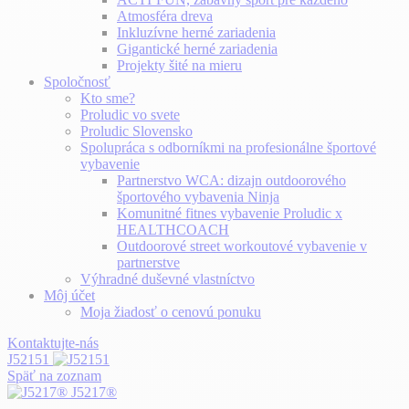
Atmosféra dreva
Inkluzívne herné zariadenia
Gigantické herné zariadenia
Projekty šité na mieru
Spoločnosť
Kto sme?
Proludic vo svete
Proludic Slovensko
Spolupráca s odborníkmi na profesionálne športové
vybavenie
Partnerstvo WCA: dizajn outdoorového
športového vybavenia Ninja
Komunitné fitnes vybavenie Proludic x
HEALTHCOACH
Outdoorové street workoutové vybavenie v
partnerstve
Výhradné duševné vlastníctvo
Môj účet
Moja žiadosť o cenovú ponuku
Kontaktujte-nás
J52151
Späť na zoznam
J5217®