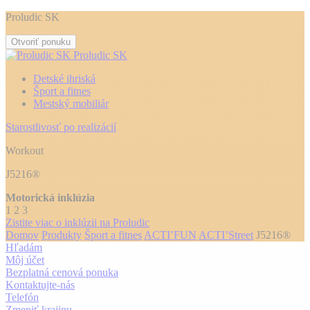
Proludic SK
Otvoriť ponuku
Proludic SK
Detské ihriská
Šport a fitnes
Mestský mobiliár
Starostlivosť po realizácií
Workout
J5216®
Motorická inklúzia
1
2
3
Zistite viac o inklúzii na Proludic
Domov
Produkty
Šport a fitnes
ACTI’FUN
ACTI’Street
J5216®
Hľadám
Môj účet
Bezplatná cenová ponuka
Kontaktujte-nás
Telefón
Zmeniť krajinu