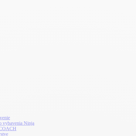
venie
o vybavenia Ninja
LTHCOACH
rstve