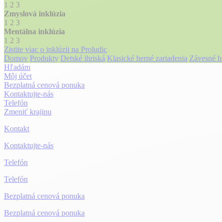
1
2
3
Zmyslová inklúzia
1
2
3
Mentálna inklúzia
1
2
3
Zistite viac o inklúzii na Proludic
Domov
Produkty
Detské ihriská
Klasické herné zariadenia
Závesné h
Hľadám
Môj účet
Bezplatná cenová ponuka
Kontaktujte-nás
Telefón
Zmeniť krajinu
Kontakt
Kontaktujte-nás
Telefón
Telefón
Bezplatná cenová ponuka
Bezplatná cenová ponuka