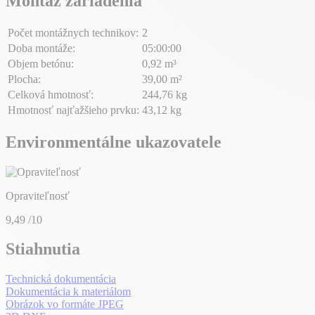
Montáž zariadenia
Počet montážnych technikov:
2
Doba montáže:
05:00:00
Objem betónu:
0,92 m³
Plocha:
39,00 m²
Celková hmotnosť:
244,76 kg
Hmotnosť najťažšieho prvku:
43,12 kg
Environmentálne ukazovatele
Opraviteľnosť
9,49
/10
Stiahnutia
Technická dokumentácia
Dokumentácia k materiálom
Obrázok vo formáte JPEG