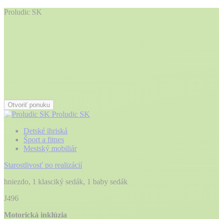
Proludic SK
Otvoriť ponuku
Proludic SK
Detské ihriská
Šport a fitnes
Mestský mobiliár
Starostlivosť po realizácií
hniezdo, 1 klasciký sedák, 1 baby sedák
J496
Motorická inklúzia