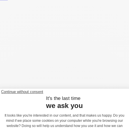
 sedák - J496
s katalógovým číslom J496. Tento modul je prístupný od veku 1 rok. 
ka voľného pádu (HCL) je 1,55 metrov.