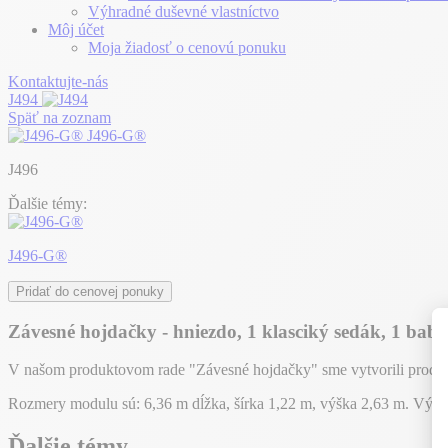
Výhradné duševné vlastníctvo
Môj účet
Moja žiadosť o cenovú ponuku
Kontaktujte-nás
J494
Späť na zoznam
J496-G®
J496
Ďalšie témy:
J496-G®
Pridať do cenovej ponuky
Závesné hojdačky - hniezdo, 1 klasciký sedák, 1 baby
V našom produktovom rade "Závesné hojdačky" sme vytvorili produkt 
Rozmery modulu sú: 6,36 m dĺžka, šírka 1,22 m, výška 2,63 m. Výš
Ďalšie témy