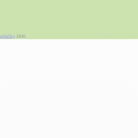
ojdačky
J496