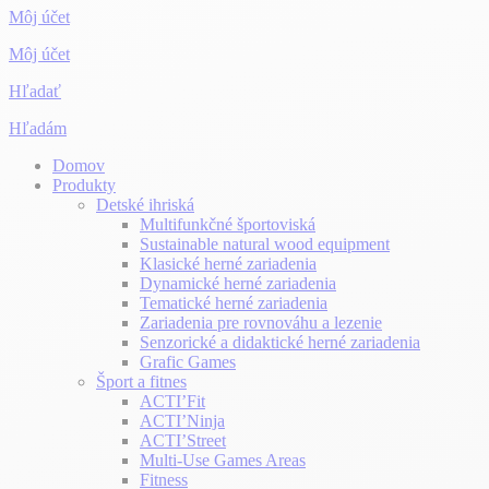
Môj účet
Môj účet
Hľadať
Hľadám
Domov
Produkty
Detské ihriská
Multifunkčné športoviská
Sustainable natural wood equipment
Klasické herné zariadenia
Dynamické herné zariadenia
Tematické herné zariadenia
Zariadenia pre rovnováhu a lezenie
Senzorické a didaktické herné zariadenia
Grafic Games
Šport a fitnes
ACTI’Fit
ACTI’Ninja
ACTI’Street
Multi-Use Games Areas
Fitness