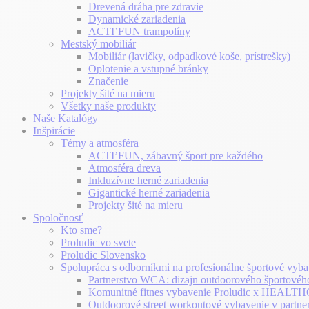
Drevená dráha pre zdravie
Dynamické zariadenia
ACTI’FUN trampolíny
Mestský mobiliár
Mobiliár (lavičky, odpadkové koše, prístrešky)
Oplotenie a vstupné bránky
Značenie
Projekty šité na mieru
Všetky naše produkty
Naše Katalógy
Inšpirácie
Témy a atmosféra
ACTI’FUN, zábavný šport pre každého
Atmosféra dreva
Inkluzívne herné zariadenia
Gigantické herné zariadenia
Projekty šité na mieru
Spoločnosť
Kto sme?
Proludic vo svete
Proludic Slovensko
Spolupráca s odborníkmi na profesionálne športové vyba
Partnerstvo WCA: dizajn outdoorového športovéh
Komunitné fitnes vybavenie Proludic x HEA
Outdoorové street workoutové vybavenie v partne