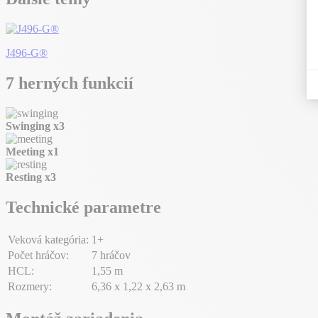
J496-G®
7 herných funkcií
Swinging
x3
Meeting
x1
Resting
x3
Technické parametre
Veková kategória:
1+
Počet hráčov:
7 hráčov
HCL:
1,55 m
Rozmery:
6,36 x 1,22 x 2,63 m