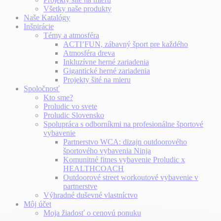
Všetky naše produkty
Naše Katalógy
Inšpirácie
Témy a atmosféra
ACTI’FUN, zábavný šport pre každého
Atmosféra dreva
Inkluzívne herné zariadenia
Gigantické herné zariadenia
Projekty šité na mieru
Spoločnosť
Kto sme?
Proludic vo svete
Proludic Slovensko
Spolupráca s odborníkmi na profesionálne športové
vybavenie
Partnerstvo WCA: dizajn outdoorového
športového vybavenia Ninja
Komunitné fitnes vybavenie Proludic x
HEALTHCOACH
Outdoorové street workoutové vybavenie v
partnerstve
Výhradné duševné vlastníctvo
Môj účet
Moja žiadosť o cenovú ponuku