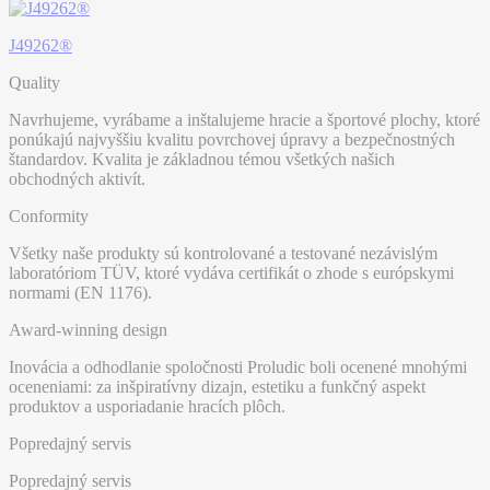
J49262®
Quality
Navrhujeme, vyrábame a inštalujeme hracie a športové plochy, ktoré
ponúkajú najvyššiu kvalitu povrchovej úpravy a bezpečnostných
štandardov. Kvalita je základnou témou všetkých našich
obchodných aktivít.
Conformity
Všetky naše produkty sú kontrolované a testované nezávislým
laboratóriom TÜV, ktoré vydáva certifikát o zhode s európskymi
normami (EN 1176).
Award-winning design
Inovácia a odhodlanie spoločnosti Proludic boli ocenené mnohými
oceneniami: za inšpiratívny dizajn, estetiku a funkčný aspekt
produktov a usporiadanie hracích plôch.
Popredajný servis
Popredajný servis