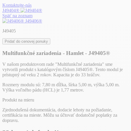
Kontaktujte-nás
J49404®
Späť na zoznam
J49406®
J49405
Pridať do cenovej ponuky
Multifunkčné zariadenia - Hamlet - J49405®
V našom produktovom rade "Multifunkčné zariadenia" sme
vytvorili produkt s katalógovým číslom J49405®. Tento modul je
prístupný od veku 2 rokov. Kapacita je do 33 hráčov.
Rozmery modulu sú: 7,80 m dĺžka, šírka 5,00 m, výška 5,00 m.
Výška voľného pádu (HCL) je 1,77 metrov.
Produkt na mieru
Zjednodušená dokumentácia, dodacie lehoty na požiadanie,
certifikácia na mieste. Môžu sa účtovať dodatočné poplatky za
dopravu.