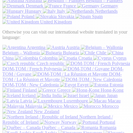
Australia
Belgium – Flanders
Denmark
France
Germany
Hungary
Italy
Netherlands
Poland
Slovakia
Spain
United Kingdom
Otherwise you can visit our international website translated in your
language:
Argentina
Austria
Belgium – Wallonia
Bulgaria
Chile
China
Colombia
Croatia
Cyprus
Czech republic
DOM-TOM / French Polynesia
DOM-
TOM / Guyane
DOM-
TOM / La Réunion et Mayotte
DOM-TOM / New Caledonia
Egypt
Estonia
Finland
Greece
Hong-Kong
Iceland
India
Israel
Japan
Latvia
Luxembourg
Macau
Malaysia
Mexico
Morocco
New Zealand
Northern Ireland /
Republic of Ireland
Norway
Portugal
Québec – Canada
Romania
Saudi Arabia
Singapore