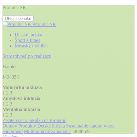
Proludic SK
Otvoriť ponuku
Proludic SK
Detské ihriská
Šport a fitnes
Mestský mobiliár
Starostlivosť po realizácií
Hamlet
J49405®
Motorická inklúzia
1
2
3
Zmyslová inklúzia
1
2
3
Mentálna inklúzia
1
2
3
Zistite viac o inklúzii na Proludic
Domov
Produkty
Detské ihriská
Sustainable natural wood
equipment
Multifunkčné zariadenia
J49405®
Hľadám