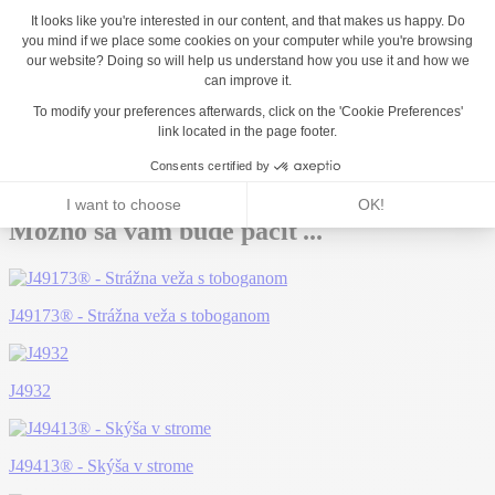
Možno sa vám bude páčiť...
J49173® - Strážna veža s toboganom
J4932
J49413® - Skýša v strome