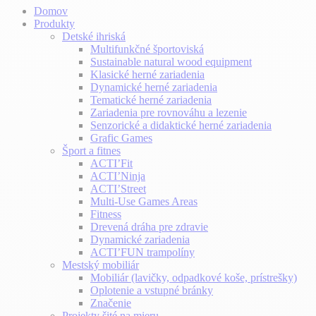
Domov
Produkty
Detské ihriská
Multifunkčné športoviská
Sustainable natural wood equipment
Klasické herné zariadenia
Dynamické herné zariadenia
Tematické herné zariadenia
Zariadenia pre rovnováhu a lezenie
Senzorické a didaktické herné zariadenia
Grafic Games
Šport a fitnes
ACTI’Fit
ACTI’Ninja
ACTI’Street
Multi-Use Games Areas
Fitness
Drevená dráha pre zdravie
Dynamické zariadenia
ACTI’FUN trampolíny
Mestský mobiliár
Mobiliár (lavičky, odpadkové koše, prístrešky)
Oplotenie a vstupné bránky
Značenie
Projekty šité na mieru