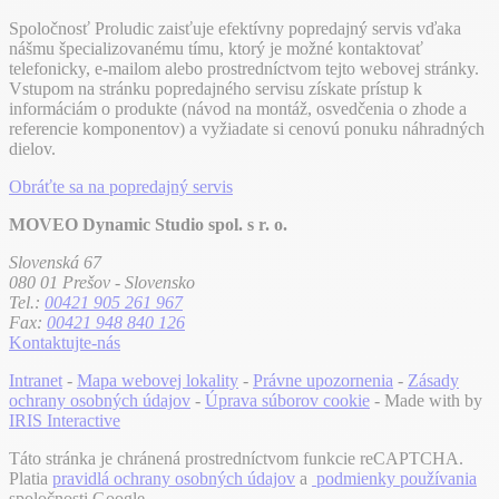
Spoločnosť Proludic zaisťuje efektívny popredajný servis vďaka
nášmu špecializovanému tímu, ktorý je možné kontaktovať
telefonicky, e-mailom alebo prostredníctvom tejto webovej stránky.
Vstupom na stránku popredajného servisu získate prístup k
informáciám o produkte (návod na montáž, osvedčenia o zhode a
referencie komponentov) a vyžiadate si cenovú ponuku náhradných
dielov.
Obráťte sa na popredajný servis
MOVEO Dynamic Studio spol. s r. o.
Slovenská 67
080 01 Prešov - Slovensko
Tel.:
00421 905 261 967
Fax:
00421 948 840 126
Kontaktujte-nás
Intranet
-
Mapa webovej lokality
-
Právne upozornenia
-
Zásady
ochrany osobných údajov
-
Úprava súborov cookie
- Made with
by
IRIS Interactive
Táto stránka je chránená prostredníctvom funkcie reCAPTCHA.
Platia
pravidlá ochrany osobných údajov
a
podmienky používania
spoločnosti Google.