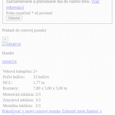
zaznamenané a prenášané iba do nášho tímu.
Viac
informácií
Polia označené * sú povinné
Axeptio consent
Odoslať
Pridané do cenovej ponuky
×
Hamlet
J49405®
Veková kategória:
2+
Počet hráčov:
33 hráčov
HCL:
1,77 m
Rozmery:
7,80 x 5,00 x 5,00 m
Motorická inklúzia:
2/3
Zmyslová inklúzia:
3/3
Mentálna inklúzia:
2/3
Pokračovať v mojej cenovej ponuke
Zobraziť moju žiadosť o