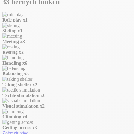
33 herných funkcií
Role play
x1
Sliding
x1
Meeting
x3
Resting
x2
Handling
x6
Balancing
x3
Taking shelter
x2
Tactile stimulation
x6
Visual stimulation
x2
Climbing
x4
Getting across
x3
Zobraziť viac