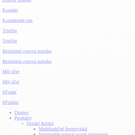
Kontakt
Kontaktujte-nás
Telefón
Telefón
Bezplatná cenová ponuka
Bezplatná cenová ponuka
Môj účet
Môj účet
Hľadať
Hľadám
Domov
Produkty
Detské ihriská
Multifunkčné športoviská
Sustainable natural wood equipment