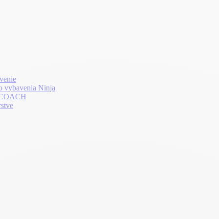
venie
o vybavenia Ninja
LTHCOACH
rstve