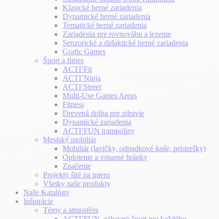
Klasické herné zariadenia
Dynamické herné zariadenia
Tematické herné zariadenia
Zariadenia pre rovnováhu a lezenie
Senzorické a didaktické herné zariadenia
Grafic Games
Šport a fitnes
ACTI’Fit
ACTI’Ninja
ACTI’Street
Multi-Use Games Areas
Fitness
Drevená dráha pre zdravie
Dynamické zariadenia
ACTI’FUN trampolíny
Mestský mobiliár
Mobiliár (lavičky, odpadkové koše, prístrešky)
Oplotenie a vstupné bránky
Značenie
Projekty šité na mieru
Všetky naše produkty
Naše Katalógy
Inšpirácie
Témy a atmosféra
ACTI’FUN, zábavný šport pre každého