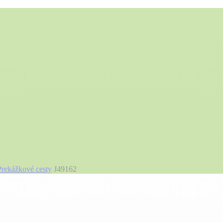
Prekážkové cesty
J49162