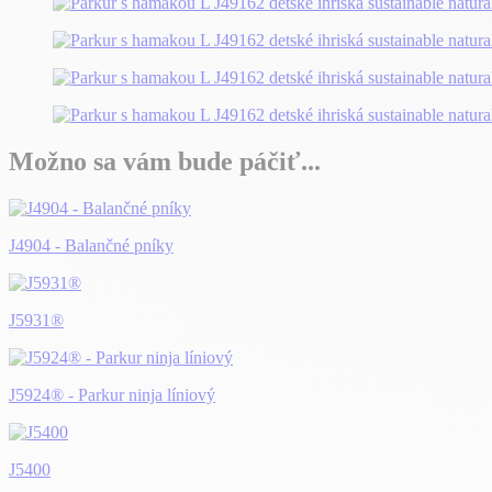
Možno sa vám bude páčiť...
J4904 - Balančné pníky
J5931®
J5924® - Parkur ninja líniový
J5400