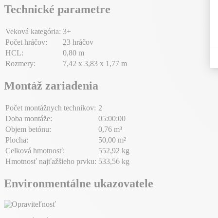
Technické parametre
Veková kategória:
3+
Počet hráčov:
23 hráčov
HCL:
0,80 m
Rozmery:
7,42 x 3,83 x 1,77 m
Montáž zariadenia
Počet montážnych technikov:
2
Doba montáže:
05:00:00
Objem betónu:
0,76 m³
Plocha:
50,00 m²
Celková hmotnosť:
552,92 kg
Hmotnosť najťažšieho prvku:
533,56 kg
Environmentálne ukazovatele