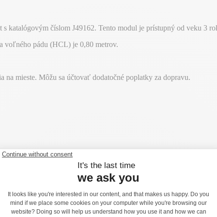
s katalógovým číslom J49162. Tento modul je prístupný od veku 3 rok
ka voľného pádu (HCL) je 0,80 metrov.
ia na mieste. Môžu sa účtovať dodatočné poplatky za dopravu.