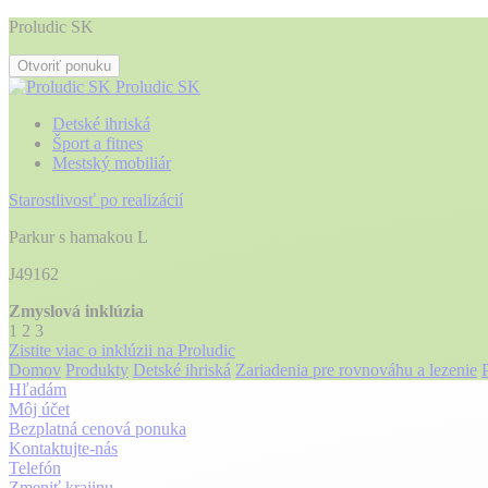
Proludic SK
Otvoriť ponuku
Proludic SK
Detské ihriská
Šport a fitnes
Mestský mobiliár
Starostlivosť po realizácií
Parkur s hamakou L
J49162
Zmyslová inklúzia
1
2
3
Zistite viac o inklúzii na Proludic
Domov
Produkty
Detské ihriská
Zariadenia pre rovnováhu a lezenie
Hľadám
Môj účet
Bezplatná cenová ponuka
Kontaktujte-nás
Telefón
Zmeniť krajinu