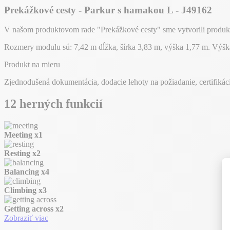
Prekážkové cesty - Parkur s hamakou L - J49162
V našom produktovom rade "Prekážkové cesty" sme vytvorili produkt 
Rozmery modulu sú: 7,42 m dĺžka, šírka 3,83 m, výška 1,77 m. Výš
Produkt na mieru
Zjednodušená dokumentácia, dodacie lehoty na požiadanie, certifikác
12 herných funkcií
Meeting
x1
Resting
x2
Balancing
x4
Climbing
x3
Getting across
x2
Zobraziť viac