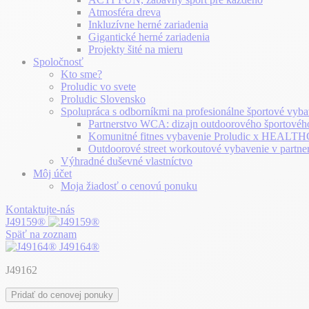
Atmosféra dreva
Inkluzívne herné zariadenia
Gigantické herné zariadenia
Projekty šité na mieru
Spoločnosť
Kto sme?
Proludic vo svete
Proludic Slovensko
Spolupráca s odborníkmi na profesionálne športové vyba
Partnerstvo WCA: dizajn outdoorového športovéh
Komunitné fitnes vybavenie Proludic x HEA
Outdoorové street workoutové vybavenie v partne
Výhradné duševné vlastníctvo
Môj účet
Moja žiadosť o cenovú ponuku
Kontaktujte-nás
J49159®
Späť na zoznam
J49164®
J49162
Pridať do cenovej ponuky