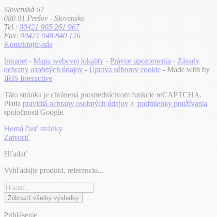
Slovenská 67
080 01 Prešov - Slovensko
Tel.:
00421 905 261 967
Fax:
00421 948 840 126
Kontaktujte-nás
Intranet
-
Mapa webovej lokality
-
Právne upozornenia
-
Zásady
ochrany osobných údajov
-
Úprava súborov cookie
- Made with
by
IRIS Interactive
Táto stránka je chránená prostredníctvom funkcie reCAPTCHA.
Platia
pravidlá ochrany osobných údajov
a
podmienky používania
spoločnosti Google.
Horná časť stránky
Zatvoriť
Hľadať
Vyhľadajte produkt, referenciu...
Zobraziť všetky výsledky
Prihlásenie