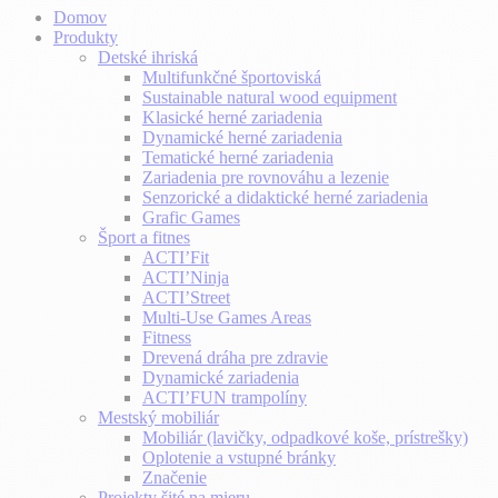
Domov
Produkty
Detské ihriská
Multifunkčné športoviská
Sustainable natural wood equipment
Klasické herné zariadenia
Dynamické herné zariadenia
Tematické herné zariadenia
Zariadenia pre rovnováhu a lezenie
Senzorické a didaktické herné zariadenia
Grafic Games
Šport a fitnes
ACTI’Fit
ACTI’Ninja
ACTI’Street
Multi-Use Games Areas
Fitness
Drevená dráha pre zdravie
Dynamické zariadenia
ACTI’FUN trampolíny
Mestský mobiliár
Mobiliár (lavičky, odpadkové koše, prístrešky)
Oplotenie a vstupné bránky
Značenie
Projekty šité na mieru