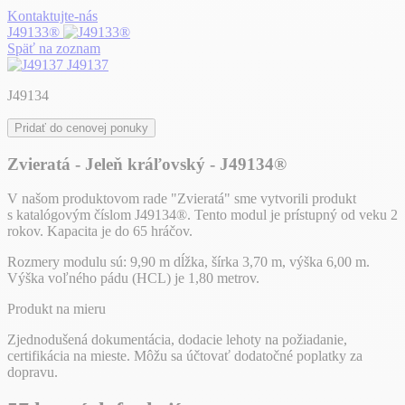
Kontaktujte-nás
J49133®
Späť na zoznam
J49137
J49134
Pridať do cenovej ponuky
Zvieratá - Jeleň kráľovský - J49134®
V našom produktovom rade "Zvieratá" sme vytvorili produkt
s katalógovým číslom J49134®. Tento modul je prístupný od veku 2
rokov. Kapacita je do 65 hráčov.
Rozmery modulu sú: 9,90 m dĺžka, šírka 3,70 m, výška 6,00 m.
Výška voľného pádu (HCL) je 1,80 metrov.
Produkt na mieru
Zjednodušená dokumentácia, dodacie lehoty na požiadanie,
certifikácia na mieste. Môžu sa účtovať dodatočné poplatky za
dopravu.