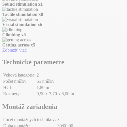
Sound stimulation
x1
Tactile stimulation
x8
Visual stimulation
x6
Climbing
x8
Getting across
x5
Zobraziť viac
Technické parametre
Veková kategória:
2+
Počet hráčov:
65 hráčov
HCL:
1,80 m
Rozmery:
9,90 x 3,70 x 6,00 m
Montáž zariadenia
Počet montážnych technikov:
3
Doba montáže:
30:00:00