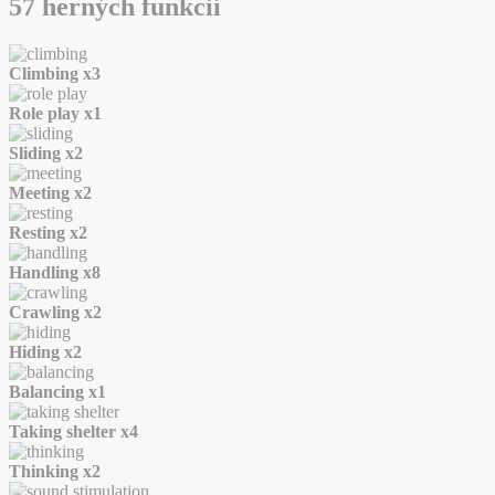
57 herných funkcií
Climbing
x3
Role play
x1
Sliding
x2
Meeting
x2
Resting
x2
Handling
x8
Crawling
x2
Hiding
x2
Balancing
x1
Taking shelter
x4
Thinking
x2