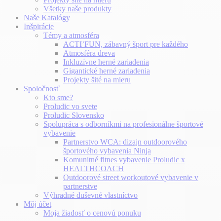
Všetky naše produkty
Naše Katalógy
Inšpirácie
Témy a atmosféra
ACTI’FUN, zábavný šport pre každého
Atmosféra dreva
Inkluzívne herné zariadenia
Gigantické herné zariadenia
Projekty šité na mieru
Spoločnosť
Kto sme?
Proludic vo svete
Proludic Slovensko
Spolupráca s odborníkmi na profesionálne športové
vybavenie
Partnerstvo WCA: dizajn outdoorového
športového vybavenia Ninja
Komunitné fitnes vybavenie Proludic x
HEALTHCOACH
Outdoorové street workoutové vybavenie v
partnerstve
Výhradné duševné vlastníctvo
Môj účet
Moja žiadosť o cenovú ponuku