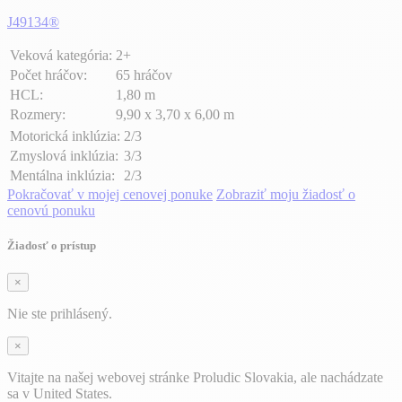
J49134®
Veková kategória:
2+
Počet hráčov:
65 hráčov
HCL:
1,80 m
Rozmery:
9,90 x 3,70 x 6,00 m
Motorická inklúzia:
2/3
Zmyslová inklúzia:
3/3
Mentálna inklúzia:
2/3
Pokračovať v mojej cenovej ponuke
Zobraziť moju žiadosť o
cenovú ponuku
Žiadosť o prístup
×
Nie ste prihlásený.
×
Vitajte na našej webovej stránke Proludic Slovakia, ale nachádzate
sa v United States.