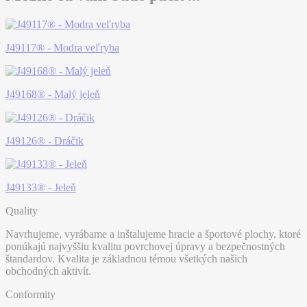
J49117® - Modra veľryba
J49168® - Malý jeleň
J49126® - Dráčik
J49133® - Jeleň
Quality
Navrhujeme, vyrábame a inštalujeme hracie a športové plochy, ktoré
ponúkajú najvyššiu kvalitu povrchovej úpravy a bezpečnostných
štandardov. Kvalita je základnou témou všetkých našich
obchodných aktivít.
Conformity