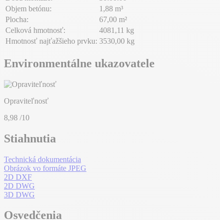
Objem betónu:
1,88 m³
Plocha:
67,00 m²
Celková hmotnosť:
4081,11 kg
Hmotnosť najťažšieho prvku:
3530,00 kg
Environmentálne ukazovatele
Opraviteľnosť
8,98
/10
Stiahnutia
Technická dokumentácia
Obrázok vo formáte JPEG
2D DXF
2D DWG
3D DWG
Osvedčenia