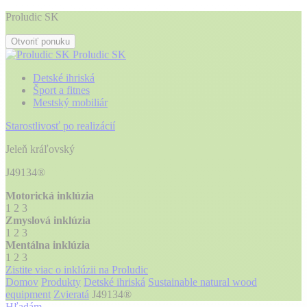
Proludic SK
Otvoriť ponuku
Proludic SK
Detské ihriská
Šport a fitnes
Mestský mobiliár
Starostlivosť po realizácií
Jeleň kráľovský
J49134®
Motorická inklúzia
1
2
3
Zmyslová inklúzia
1
2
3
Mentálna inklúzia
1
2
3
Zistite viac o inklúzii na Proludic
Domov
Produkty
Detské ihriská
Sustainable natural wood
equipment
Zvieratá
J49134®
Hľadám