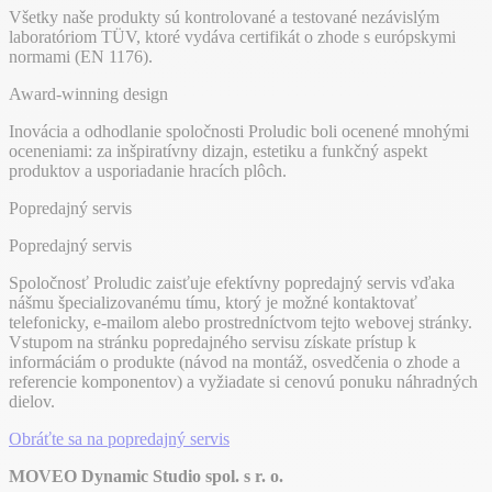
Všetky naše produkty sú kontrolované a testované nezávislým
laboratóriom TÜV, ktoré vydáva certifikát o zhode s európskymi
normami (EN 1176).
Award-winning design
Inovácia a odhodlanie spoločnosti Proludic boli ocenené mnohými
oceneniami: za inšpiratívny dizajn, estetiku a funkčný aspekt
produktov a usporiadanie hracích plôch.
Popredajný servis
Popredajný servis
Spoločnosť Proludic zaisťuje efektívny popredajný servis vďaka
nášmu špecializovanému tímu, ktorý je možné kontaktovať
telefonicky, e-mailom alebo prostredníctvom tejto webovej stránky.
Vstupom na stránku popredajného servisu získate prístup k
informáciám o produkte (návod na montáž, osvedčenia o zhode a
referencie komponentov) a vyžiadate si cenovú ponuku náhradných
dielov.
Obráťte sa na popredajný servis
MOVEO Dynamic Studio spol. s r. o.