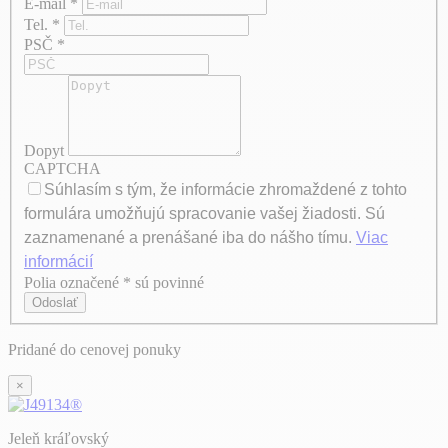
E-mail
*
Tel.
*
PSČ
*
Dopyt
CAPTCHA
Súhlasím s tým, že informácie zhromaždené z tohto
formulára umožňujú spracovanie vašej žiadosti. Sú
zaznamenané a prenášané iba do nášho tímu.
Viac
informácií
Polia označené * sú povinné
Axeptio consent
Odoslať
Pridané do cenovej ponuky
×
Jeleň kráľovský