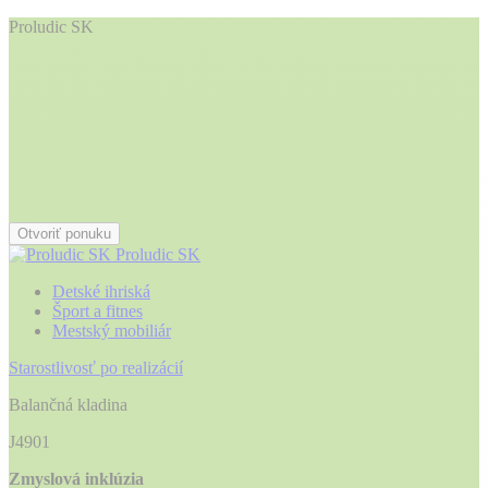
Proludic SK
Otvoriť ponuku
Proludic SK
Detské ihriská
Šport a fitnes
Mestský mobiliár
Starostlivosť po realizácií
Balančná kladina
J4901
Zmyslová inklúzia