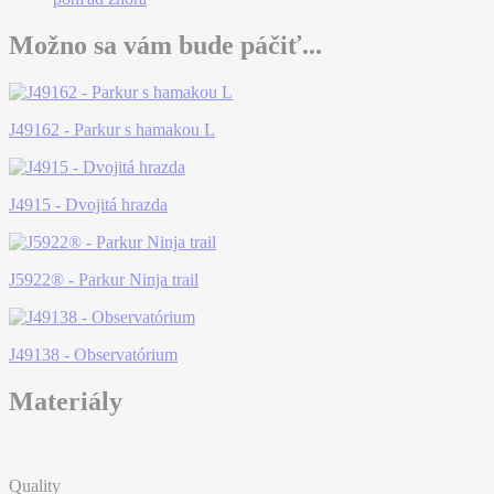
Možno sa vám bude páčiť...
J49162 - Parkur s hamakou L
J4915 - Dvojitá hrazda
J5922® - Parkur Ninja trail
J49138 - Observatórium
Materiály
Quality