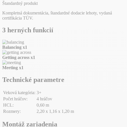
Štandardný produkt
Kompletná dokumentácia, štandardné dodacie lehoty, vydaná
certifikácia TÜV.
3 herných funkcií
Balancing
x1
Getting across
x1
Meeting
x1
Technické parametre
Veková kategória:
3+
Počet hráčov:
4 hráčov
HCL:
0,60 m
Rozmery:
2,20 x 1,16 x 1,20 m
Montáž zariadenia