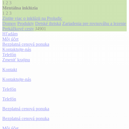
1
2
3
Mentálna inklúzia
1
2
3
Zistite viac o inklúzii na Proludic
Domov
Produkty
Detské ihriská
Zariadenia pre rovnováhu a lezenie
Prekážkové cesty
J4901
Hľadám
Môj účet
Bezplatná cenová ponuka
Kontaktujte-nás
Telefón
Zmeniť krajinu
Kontakt
Kontaktujte-nás
Telefón
Telefón
Bezplatná cenová ponuka
Bezplatná cenová ponuka
Môj účet