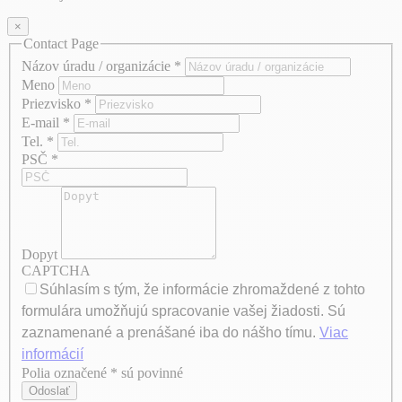
×
Contact Page
Názov úradu / organizácie
*
Meno
Priezvisko
*
E-mail
*
Tel.
*
PSČ
*
Dopyt
CAPTCHA
Súhlasím s tým, že informácie zhromaždené z tohto
formulára umožňujú spracovanie vašej žiadosti. Sú
zaznamenané a prenášané iba do nášho tímu.
Viac
informácií
Polia označené * sú povinné
Axeptio consent
Odoslať