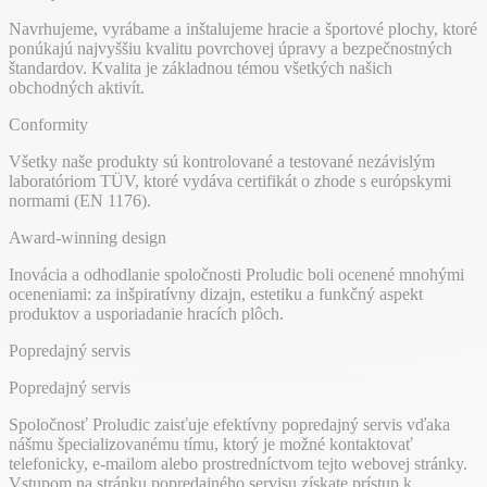
Navrhujeme, vyrábame a inštalujeme hracie a športové plochy, ktoré
ponúkajú najvyššiu kvalitu povrchovej úpravy a bezpečnostných
štandardov. Kvalita je základnou témou všetkých našich
obchodných aktivít.
Conformity
Všetky naše produkty sú kontrolované a testované nezávislým
laboratóriom TÜV, ktoré vydáva certifikát o zhode s európskymi
normami (EN 1176).
Award-winning design
Inovácia a odhodlanie spoločnosti Proludic boli ocenené mnohými
oceneniami: za inšpiratívny dizajn, estetiku a funkčný aspekt
produktov a usporiadanie hracích plôch.
Popredajný servis
Popredajný servis
Spoločnosť Proludic zaisťuje efektívny popredajný servis vďaka
nášmu špecializovanému tímu, ktorý je možné kontaktovať
telefonicky, e-mailom alebo prostredníctvom tejto webovej stránky.
Vstupom na stránku popredajného servisu získate prístup k