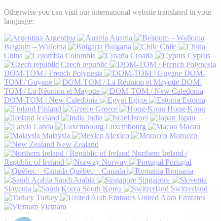
Otherwise you can visit our international website translated in your
language:
Argentina
Austria
Belgium – Wallonia
Bulgaria
Chile
China
Colombia
Croatia
Cyprus
Czech republic
DOM-TOM / French Polynesia
DOM-
TOM / Guyane
DOM-
TOM / La Réunion et Mayotte
DOM-TOM / New Caledonia
Egypt
Estonia
Finland
Greece
Hong-Kong
Iceland
India
Israel
Japan
Latvia
Luxembourg
Macau
Malaysia
Mexico
Morocco
New Zealand
Northern Ireland /
Republic of Ireland
Norway
Portugal
Québec – Canada
Romania
Saudi Arabia
Singapore
Slovenia
South Korea
Switzerland
Turkey
United Arab Emirates
Vietnam