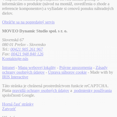
informáciám o produkte (návod na montáž, osvedčenia o zhode a
referencie komponentov) a vyžiadate si cenovú ponuku náhradných
dielov.
Obráťte sa na popredajný servis
MOVEO Dynamic Studio spol. s r. o.
Slovenská 67
080 01 Prešov - Slovensko
Tel.:
00421 905 261 967
Fax:
00421 948 840 126
Kontaktujte-nás
Intranet
-
Mapa webovej lokality
-
Právne upozornenia
-
Zásady
ochrany osobných údajov
-
Úprava súborov cookie
- Made with
by
IRIS Interactive
Táto stránka je chránená prostredníctvom funkcie reCAPTCHA.
Platia
pravidlá ochrany osobných údajov
a
podmienky používania
spoločnosti Google.
Horná časť stránky
Zatvoriť