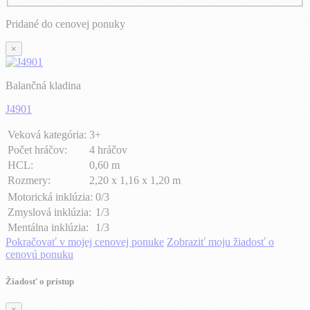
Pridané do cenovej ponuky
×
Balančná kladina
J4901
Veková kategória:
3+
Počet hráčov:
4 hráčov
HCL:
0,60 m
Rozmery:
2,20 x 1,16 x 1,20 m
Motorická inklúzia:
0/3
Zmyslová inklúzia:
1/3
Mentálna inklúzia:
1/3
Pokračovať v mojej cenovej ponuke
Zobraziť moju žiadosť o
cenovú ponuku
Žiadosť o prístup
×