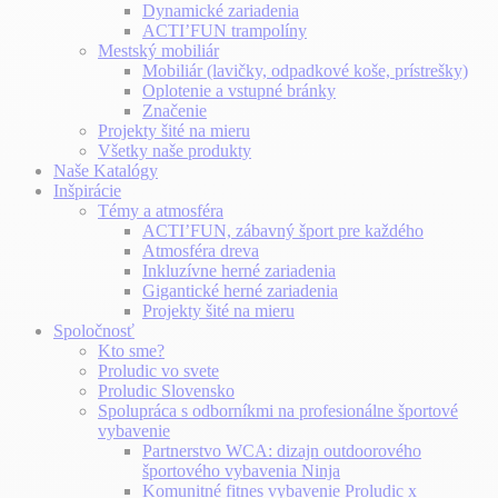
Dynamické zariadenia
ACTI’FUN trampolíny
Mestský mobiliár
Mobiliár (lavičky, odpadkové koše, prístrešky)
Oplotenie a vstupné bránky
Značenie
Projekty šité na mieru
Všetky naše produkty
Naše Katalógy
Inšpirácie
Témy a atmosféra
ACTI’FUN, zábavný šport pre každého
Atmosféra dreva
Inkluzívne herné zariadenia
Gigantické herné zariadenia
Projekty šité na mieru
Spoločnosť
Kto sme?
Proludic vo svete
Proludic Slovensko
Spolupráca s odborníkmi na profesionálne športové
vybavenie
Partnerstvo WCA: dizajn outdoorového
športového vybavenia Ninja
Komunitné fitnes vybavenie Proludic x