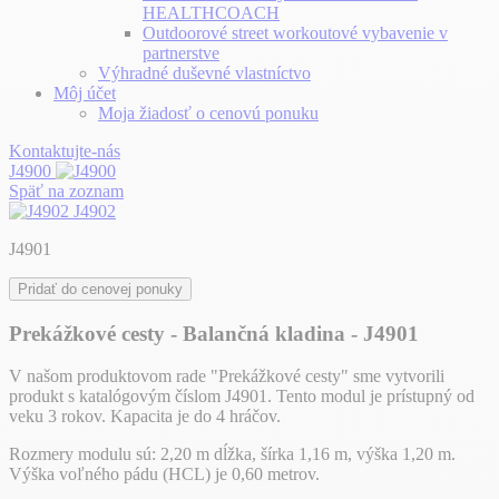
HEALTHCOACH
Outdoorové street workoutové vybavenie v
partnerstve
Výhradné duševné vlastníctvo
Môj účet
Moja žiadosť o cenovú ponuku
Kontaktujte-nás
J4900
Späť na zoznam
J4902
J4901
Pridať do cenovej ponuky
Prekážkové cesty - Balančná kladina - J4901
V našom produktovom rade "Prekážkové cesty" sme vytvorili
produkt s katalógovým číslom J4901. Tento modul je prístupný od
veku 3 rokov. Kapacita je do 4 hráčov.
Rozmery modulu sú: 2,20 m dĺžka, šírka 1,16 m, výška 1,20 m.
Výška voľného pádu (HCL) je 0,60 metrov.