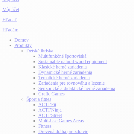
Môj účet
Hľadať
Hľadám
Domov
Produkty
Detské ihriská
Multifunkčné športoviská
Sustainable natural wood equipment
Klasické herné zariadenia
Dynamické herné zariadenia
Tematické herné zariadenia
Zariadenia pre rovnováhu a lezenie
Senzorické a didaktické herné zariadenia
Grafic Games
Šport a fitnes
ACTI’Fit
ACTI’Ninja
ACTI’Street
Multi-Use Games Areas
Fitness
Drevená dráha pre zdravie