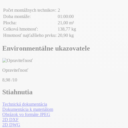
Počet montážnych technikov:
2
Doba montáže:
01:00:00
Plocha:
21,00 m²
Celková hmotnosť:
138,77 kg
Hmotnosť najťažšieho prvku:
20,90 kg
Environmentálne ukazovatele
Opraviteľnosť
8,98
/10
Stiahnutia
Technická dokumentácia
Dokumentácia k materiálom
Obrázok vo formáte JPEG
2D DXF
2D DWG