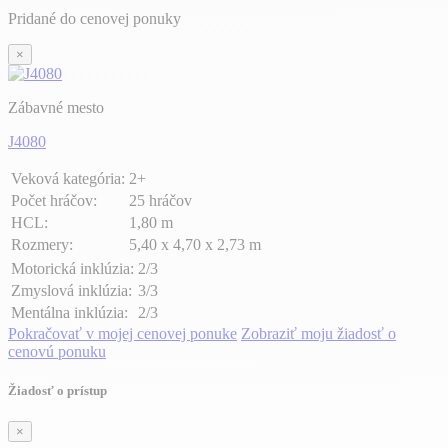
Pridané do cenovej ponuky
×
Zábavné mesto
J4080
Veková kategória:
2+
Počet hráčov:
25 hráčov
HCL:
1,80 m
Rozmery:
5,40 x 4,70 x 2,73 m
Motorická inklúzia:
2/3
Zmyslová inklúzia:
3/3
Mentálna inklúzia:
2/3
Pokračovať v mojej cenovej ponuke
Zobraziť moju žiadosť o
cenovú ponuku
Žiadosť o prístup
×