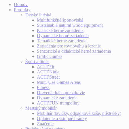
Domov
Produkty
Detské ihriská
Multifunkčné športoviská
Sustainable natural wood equipment
Klasické herné zariadenia
Dynamické herné zariadenia
Tematické herné zariadenia
Zariadenia pre rovnováhu a lezenie
Senzorické a didaktické herné zariadenia
Grafic Games
Šport a fitnes
ACTI’Fit
ACTI’Ninja
ACTI’Street
Multi-Use Games Areas
Fitness
Drevená dráha pre zdravie
Dynamické zariadenia
ACTI’FUN trampolíny
Mestský mobiliár
Mobiliár (lavičky, odpadkové koše, prístrešky)
Oplotenie a vstupné bránky
Značenie
Projekty šité na mieru