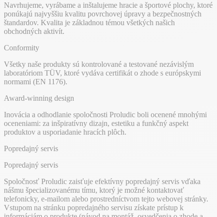
Navrhujeme, vyrábame a inštalujeme hracie a športové plochy, ktoré
ponúkajú najvyššiu kvalitu povrchovej úpravy a bezpečnostných
štandardov. Kvalita je základnou témou všetkých našich
obchodných aktivít.
Conformity
Všetky naše produkty sú kontrolované a testované nezávislým
laboratóriom TÜV, ktoré vydáva certifikát o zhode s európskymi
normami (EN 1176).
Award-winning design
Inovácia a odhodlanie spoločnosti Proludic boli ocenené mnohými
oceneniami: za inšpiratívny dizajn, estetiku a funkčný aspekt
produktov a usporiadanie hracích plôch.
Popredajný servis
Popredajný servis
Spoločnosť Proludic zaisťuje efektívny popredajný servis vďaka
nášmu špecializovanému tímu, ktorý je možné kontaktovať
telefonicky, e-mailom alebo prostredníctvom tejto webovej stránky.
Vstupom na stránku popredajného servisu získate prístup k
informáciám o produkte (návod na montáž, osvedčenia o zhode a