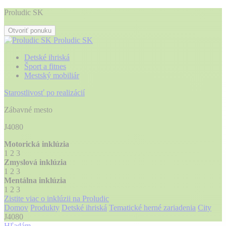
Proludic SK
Otvoriť ponuku
Proludic SK
Detské ihriská
Šport a fitnes
Mestský mobiliár
Starostlivosť po realizácií
Zábavné mesto
J4080
Motorická inklúzia
1
2
3
Zmyslová inklúzia
1
2
3
Mentálna inklúzia
1
2
3
Zistite viac o inklúzii na Proludic
Domov
Produkty
Detské ihriská
Tematické herné zariadenia
City
J4080
Hľadám