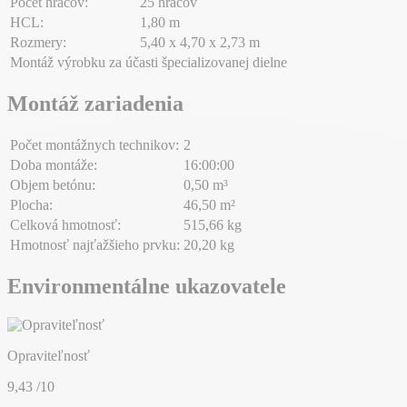
Počet hráčov:
25 hráčov
HCL:
1,80 m
Rozmery:
5,40 x 4,70 x 2,73 m
Montáž výrobku za účasti špecializovanej dielne
Montáž zariadenia
Počet montážnych technikov:
2
Doba montáže:
16:00:00
Objem betónu:
0,50 m³
Plocha:
46,50 m²
Celková hmotnosť:
515,66 kg
Hmotnosť najťažšieho prvku:
20,20 kg
Environmentálne ukazovatele
Opraviteľnosť
9,43
/10