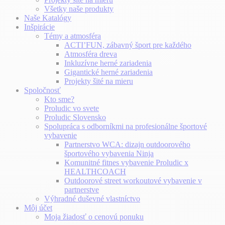
Všetky naše produkty
Naše Katalógy
Inšpirácie
Témy a atmosféra
ACTI’FUN, zábavný šport pre každého
Atmosféra dreva
Inkluzívne herné zariadenia
Gigantické herné zariadenia
Projekty šité na mieru
Spoločnosť
Kto sme?
Proludic vo svete
Proludic Slovensko
Spolupráca s odborníkmi na profesionálne športové
vybavenie
Partnerstvo WCA: dizajn outdoorového
športového vybavenia Ninja
Komunitné fitnes vybavenie Proludic x
HEALTHCOACH
Outdoorové street workoutové vybavenie v
partnerstve
Výhradné duševné vlastníctvo
Môj účet
Moja žiadosť o cenovú ponuku