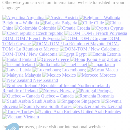
Otherwise you can visit our international website translated in your
language:
Argentina
Austria
Belgium – Wallonia
Bulgaria
Chile
China
Colombia
Croatia
Cyprus
Czech republic
DOM-TOM / French Polynesia
DOM-
TOM / Guyane
DOM-
TOM / La Réunion et Mayotte
DOM-TOM / New Caledonia
Egypt
Estonia
Finland
Greece
Hong-Kong
Iceland
India
Israel
Japan
Latvia
Luxembourg
Macau
Malaysia
Mexico
Morocco
New Zealand
Northern Ireland /
Republic of Ireland
Norway
Portugal
Québec – Canada
Romania
Saudi Arabia
Singapore
Slovenia
South Korea
Switzerland
Turkey
United Arab Emirates
Vietnam
for all other users, please visit our international website :