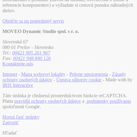
referencie komponentov) a vyžiadate si cenovú ponuku náhradných
dielov.
Obráťte sa na popredajný servis
MOVEO Dynamic Studio spol. s r. o.
Slovenská 67
080 01 Prešov - Slovensko
Tel.:
00421 905 261 967
Fax:
00421 948 840 126
Kontaktujte-nás
Intranet
-
Mapa webovej lokality
-
Právne upozornenia
-
Zásady
ochrany osobných údajov
-
Úprava súborov cookie
- Made with
by
IRIS Interactive
Táto stránka je chránená prostredníctvom funkcie reCAPTCHA.
Platia
pravidlá ochrany osobných údajov
a
podmienky používania
spoločnosti Google.
Horná časť stránky
Zatvoriť
Hľadať