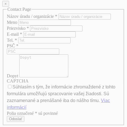
×
Contact Page
Názov úradu / organizácie
*
Meno
Priezvisko
*
E-mail
*
Tel.
*
PSČ
*
Dopyt
CAPTCHA
Súhlasím s tým, že informácie zhromaždené z tohto
formulára umožňujú spracovanie vašej žiadosti. Sú
zaznamenané a prenášané iba do nášho tímu.
Viac
informácií
Polia označené * sú povinné
Axeptio consent
Odoslať