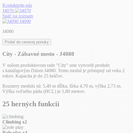
Kontaktujte-nás
J4070
Späť na zoznam
J4090
J4080
Pridať do cenovej ponuky
City - Zábavné mesto - J4080
V našom produktovom rade "City" sme vytvorili produkt
s katalógovým číslom J4080. Tento modul je prístupný od veku 2
rokov. Kapacita je do 25 hráčov.
Rozmery modulu sú: 5,40 m dĺžka, šírka 4,70 m, výška 2,73 m.
Výška voľného pádu (HCL) je 1,80 metrov.
25 herných funkcií
Climbing
x2
Role play
x4