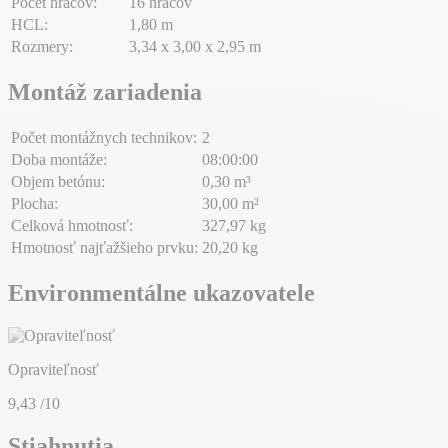
Počet hráčov:
16 hráčov
HCL:
1,80 m
Rozmery:
3,34 x 3,00 x 2,95 m
Montáž zariadenia
Počet montážnych technikov:
2
Doba montáže:
08:00:00
Objem betónu:
0,30 m³
Plocha:
30,00 m²
Celková hmotnosť:
327,97 kg
Hmotnosť najťažšieho prvku:
20,20 kg
Environmentálne ukazovatele
Opraviteľnosť
9,43
/10
Stiahnutia