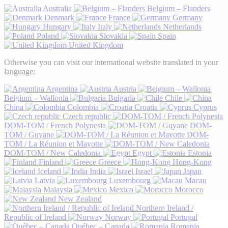
Australia
Belgium – Flanders
Denmark
France
Germany
Hungary
Italy
Netherlands
Poland
Slovakia
Spain
United Kingdom
Otherwise you can visit our international website translated in your
language:
Argentina
Austria
Belgium – Wallonia
Bulgaria
Chile
China
Colombia
Croatia
Cyprus
Czech republic
DOM-TOM / French Polynesia
DOM-
TOM / Guyane
DOM-
TOM / La Réunion et Mayotte
DOM-TOM / New Caledonia
Egypt
Estonia
Finland
Greece
Hong-Kong
Iceland
India
Israel
Japan
Latvia
Luxembourg
Macau
Malaysia
Mexico
Morocco
New Zealand
Northern Ireland /
Republic of Ireland
Norway
Portugal
Québec – Canada
Romania