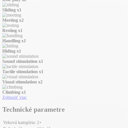
Sliding
x1
Meeting
x2
Resting
x1
Handling
x1
Hiding
x1
Sound stimulation
x1
Tactile stimulation
x1
Visual stimulation
x2
Climbing
x1
Zobraziť viac
Technické parametre
Veková kategória:
2+