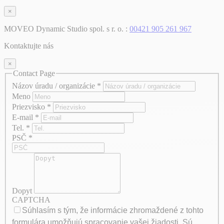
×
MOVEO Dynamic Studio spol. s r. o. :
00421 905 261 967
Kontaktujte nás
×
Contact Page
Názov úradu / organizácie
*
Meno
Priezvisko
*
E-mail
*
Tel.
*
PSČ
*
Dopyt
CAPTCHA
Súhlasím s tým, že informácie zhromaždené z tohto
formulára umožňujú spracovanie vašej žiadosti. Sú