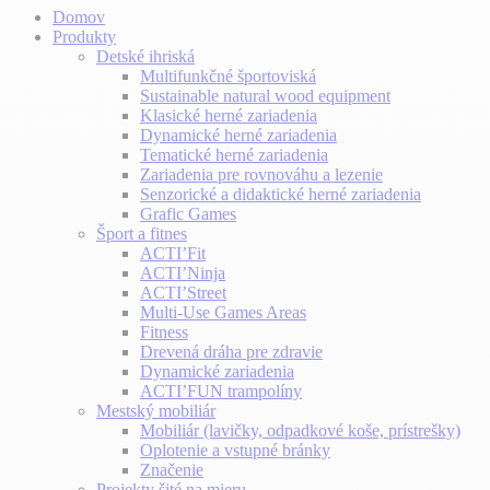
Domov
Produkty
Detské ihriská
Multifunkčné športoviská
Sustainable natural wood equipment
Klasické herné zariadenia
Dynamické herné zariadenia
Tematické herné zariadenia
Zariadenia pre rovnováhu a lezenie
Senzorické a didaktické herné zariadenia
Grafic Games
Šport a fitnes
ACTI’Fit
ACTI’Ninja
ACTI’Street
Multi-Use Games Areas
Fitness
Drevená dráha pre zdravie
Dynamické zariadenia
ACTI’FUN trampolíny
Mestský mobiliár
Mobiliár (lavičky, odpadkové koše, prístrešky)
Oplotenie a vstupné bránky
Značenie
Projekty šité na mieru