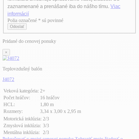
zaznamenané a prenášané iba do nášho tímu.
Viac
informácií
Polia označené * sú povinné
Axeptio consent
Odoslať
Pridané do cenovej ponuky
×
Teplovzdušný balón
J4072
Veková kategória:
2+
Počet hráčov:
16 hráčov
HCL:
1,80 m
Rozmery:
3,34 x 3,00 x 2,95 m
Motorická inklúzia:
2/3
Zmyslová inklúzia:
3/3
Mentálna inklúzia:
2/3
Pokračovať v mojej cenovej ponuke
Zobraziť moju žiadosť o