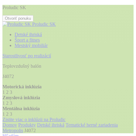
Proludic SK
Otvoriť ponuku
Proludic SK
Detské ihriská
Šport a fitnes
Mestský mobiliár
Starostlivosť po realizácií
Teplovzdušný balón
J4072
Motorická inklúzia
1
2
3
Zmyslová inklúzia
1
2
3
Mentálna inklúzia
1
2
3
Zistite viac o inklúzii na Proludic
Domov
Produkty
Detské ihriská
Tematické herné zariadenia
Metropolis
J4072
Hľadám