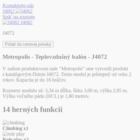
Kontaktujte-nás
J4062
Späť na zoznam
J4082
J4072
Pridať do cenovej ponuky
Metropolis - Teplovzdušný balón - J4072
V našom produktovom rade "Metropolis" sme vytvorili produkt
s katalógovým číslom J4072. Tento modul je prístupný od veku 2
rokov. Kapacita je do 16 hráčov.
Rozmery modulu sú: 3,34 m dĺžka, šírka 3,00 m, výška 2,95 m.
Výška voľného pádu (HCL) je 1,80 metrov.
14 herných funkcií
Climbing
x1
Role play
x2