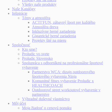
Všetky naše produkty
Naše Katalógy
Inšpirácie
Témy a atmosféra
ACTI’FUN, zábavný šport pre každého
Atmosféra dreva
Inkluzívne herné zariadenia
Gigantické herné zariadenia
Projekty šité na mieru
Spoločnosť
Kto sme?
Proludic vo svete
Proludic Slovensko
Spolupráca s odborníkmi na profesionálne športové
vybavenie
Partnerstvo WCA: dizajn outdoorového
športového vybavenia Ninja
Komunitné fitnes vybavenie Proludic x
HEALTHCOACH
Outdoorové street workoutové vybavenie v
partnerstve
Výhradné duševné vlastníctvo
Môj účet
Moja žiadosť o cenovú ponuku