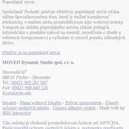
Popredajný servis
Spoločnosť Proludic zaisťuje efektívny popredajný servis vďaka
nášmu špecializovanému tímu, ktorý je možné kontaktovať
telefonicky, e-mailom alebo prostredníctvom tejto webovej stránky.
Vstupom na stránku popredajného servisu získate prístup k
informáciám o produkte (návod na montáž, osvedčenia o zhode a
referencie komponentov) a vyžiadate si cenovú ponuku náhradných
dielov.
Obráťte sa na popredajný servis
MOVEO Dynamic Studio spol. s r. o.
Slovenská 67
080 01 Prešov - Slovensko
Tel.:
00421 905 261 967
Fax:
00421 948 840 126
Kontaktujte-nás
Intranet
-
Mapa webovej lokality
-
Právne upozornenia
-
Zásady
ochrany osobných údajov
-
Úprava súborov cookie
- Made with
by
IRIS Interactive
Táto stránka je chránená prostredníctvom funkcie reCAPTCHA.
Platia
pravidlá ochrany osobných údajov
a
podmienky používania