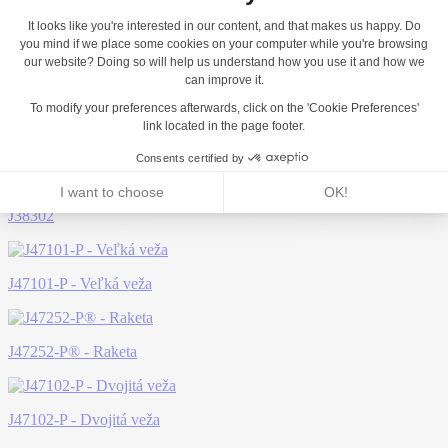
Možno sa vám bude páčiť...
J38302
J47101-P - Veľká veža
J47252-P® - Raketa
J47102-P - Dvojitá veža