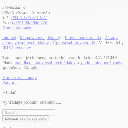
Slovenská 67
080 01 Prešov - Slovensko
Tel.:
00421 905 261 967
Fax:
00421 948 840 126
Kontaktujte-nás
Intranet
-
Mapa webovej lokality
-
Právne upozornenia
-
Zásady
ochrany osobných údajov
-
Úprava súborov cookie
- Made with
by
IRIS Interactive
Táto stránka je chránená prostredníctvom funkcie reCAPTCHA.
Platia
pravidlá ochrany osobných údajov
a
podmienky používania
spoločnosti Google.
Horná časť stránky
Zatvoriť
Hľadať
Vyhľadajte produkt, referenciu...
Zobraziť všetky výsledky