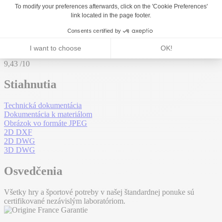
Environmentálne ukazovatele
Opraviteľnosť
9,43
/10
Stiahnutia
Technická dokumentácia
Dokumentácia k materiálom
Obrázok vo formáte JPEG
2D DXF
2D DWG
3D DWG
Osvedčenia
Všetky hry a športové potreby v našej štandardnej ponuke sú
certifikované nezávislým laboratóriom.