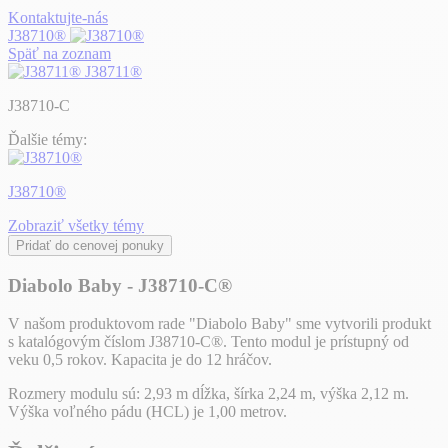
Kontaktujte-nás
J38710®
Späť na zoznam
J38711®
J38710-C
Ďalšie témy:
J38710®
Zobraziť všetky témy
Pridať do cenovej ponuky
Diabolo Baby - J38710-C®
V našom produktovom rade "Diabolo Baby" sme vytvorili produkt
s katalógovým číslom J38710-C®. Tento modul je prístupný od
veku 0,5 rokov. Kapacita je do 12 hráčov.
Rozmery modulu sú: 2,93 m dĺžka, šírka 2,24 m, výška 2,12 m.
Výška voľného pádu (HCL) je 1,00 metrov.