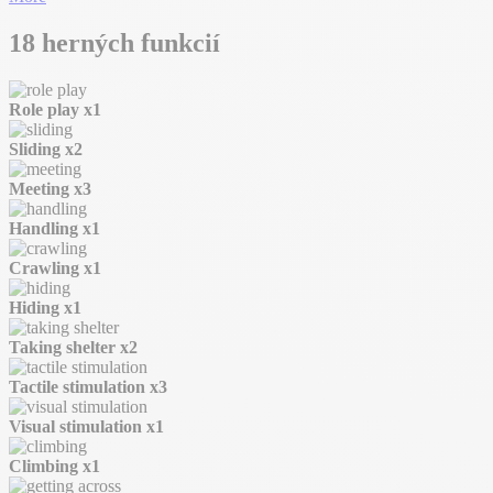
18 herných funkcií
Role play
x1
Sliding
x2
Meeting
x3
Handling
x1
Crawling
x1
Hiding
x1
Taking shelter
x2
Tactile stimulation
x3
Visual stimulation
x1
Climbing
x1