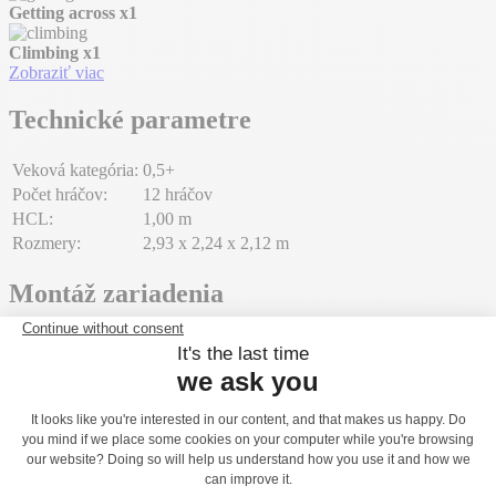
Getting across
x1
Climbing
x1
Zobraziť viac
Technické parametre
Veková kategória:
0,5+
Počet hráčov:
12 hráčov
HCL:
1,00 m
Rozmery:
2,93 x 2,24 x 2,12 m
Montáž zariadenia
Počet montážnych technikov:
2
Doba montáže:
05:00:00
Objem betónu:
0,30 m³
Plocha:
24,00 m²
Celková hmotnosť:
246,49 kg
Hmotnosť najťažšieho prvku:
14,41 kg