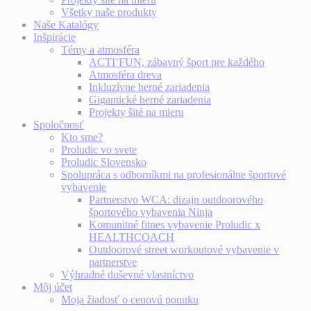
Všetky naše produkty
Naše Katalógy
Inšpirácie
Témy a atmosféra
ACTI’FUN, zábavný šport pre každého
Atmosféra dreva
Inkluzívne herné zariadenia
Gigantické herné zariadenia
Projekty šité na mieru
Spoločnosť
Kto sme?
Proludic vo svete
Proludic Slovensko
Spolupráca s odborníkmi na profesionálne športové
vybavenie
Partnerstvo WCA: dizajn outdoorového
športového vybavenia Ninja
Komunitné fitnes vybavenie Proludic x
HEALTHCOACH
Outdoorové street workoutové vybavenie v
partnerstve
Výhradné duševné vlastníctvo
Môj účet
Moja žiadosť o cenovú ponuku