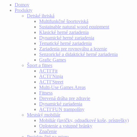
Domov
Produkty
Detské ihriská
Multifunkčné športoviská
Sustainable natural wood equipment
Klasické herné zariadenia
Dynamické herné zariadenia
Tematické herné zariadenia
Zariadenia pre rovnováhu a lezenie
Senzorické a didaktické herné zariadenia
Grafic Games
Šport a fitnes
ACTI’Fit
ACTI’Ninja
ACTI’Street
Multi-Use Games Areas
Fitness
Drevená dráha pre zdravie
Dynamické zariadenia
ACTI’FUN trampolíny
Mestský mobiliár
Mobiliár (lavičky, odpadkové koše, prístrešky)
Oplotenie a vstupné bránky
Značenie
Projekty šité na mieru