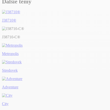
Ďalšie témy
J38710®
J38710-C®
Metropolis
Stredovek
Adventure
City