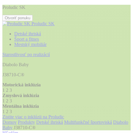
Proludic SK
Otvoriť ponuku
Proludic SK
Detské ihriská
Šport a fitnes
Mestský mobiliár
Starostlivosť po realizácií
Diabolo Baby
J38710-C®
Motorická inklúzia
1
2
3
Zmyslová inklúzia
1
2
3
Mentálna inklúzia
1
2
3
Zistite viac o inklúzii na Proludic
Domov
Produkty
Detské ihriská
Multifunkčné športoviská
Diabolo
Baby
J38710-C®
Hľadám