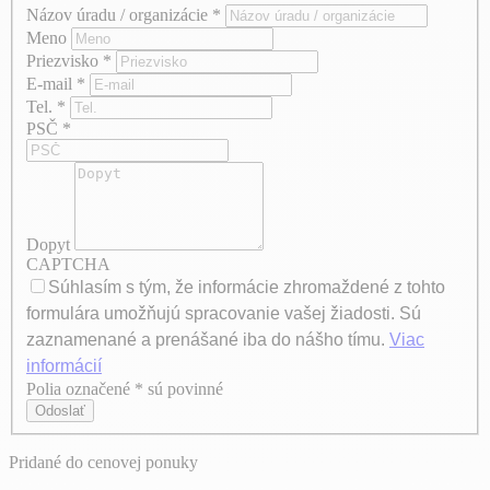
Názov úradu / organizácie
*
Meno
Priezvisko
*
E-mail
*
Tel.
*
PSČ
*
Dopyt
CAPTCHA
Súhlasím s tým, že informácie zhromaždené z tohto
formulára umožňujú spracovanie vašej žiadosti. Sú
zaznamenané a prenášané iba do nášho tímu.
Viac
informácií
Polia označené * sú povinné
Axeptio consent
Odoslať
Pridané do cenovej ponuky