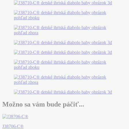
Možno sa vám bude páčiť...
J38706-C®