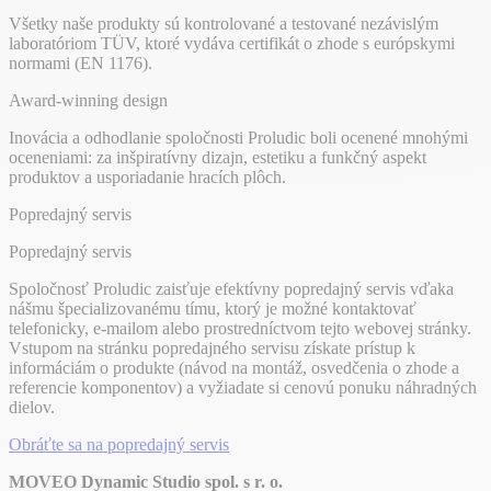
Všetky naše produkty sú kontrolované a testované nezávislým
laboratóriom TÜV, ktoré vydáva certifikát o zhode s európskymi
normami (EN 1176).
Award-winning design
Inovácia a odhodlanie spoločnosti Proludic boli ocenené mnohými
oceneniami: za inšpiratívny dizajn, estetiku a funkčný aspekt
produktov a usporiadanie hracích plôch.
Popredajný servis
Popredajný servis
Spoločnosť Proludic zaisťuje efektívny popredajný servis vďaka
nášmu špecializovanému tímu, ktorý je možné kontaktovať
telefonicky, e-mailom alebo prostredníctvom tejto webovej stránky.
Vstupom na stránku popredajného servisu získate prístup k
informáciám o produkte (návod na montáž, osvedčenia o zhode a
referencie komponentov) a vyžiadate si cenovú ponuku náhradných
dielov.
Obráťte sa na popredajný servis
MOVEO Dynamic Studio spol. s r. o.