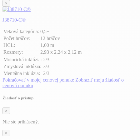
×
J38710-C®
Veková kategória:
0,5+
Počet hráčov:
12 hráčov
HCL:
1,00 m
Rozmery:
2,93 x 2,24 x 2,12 m
Motorická inklúzia:
2/3
Zmyslová inklúzia:
3/3
Mentálna inklúzia:
2/3
Pokračovať v mojej cenovej ponuke
Zobraziť moju žiadosť o
cenovú ponuku
Žiadosť o prístup
×
Nie ste prihlásený.
×