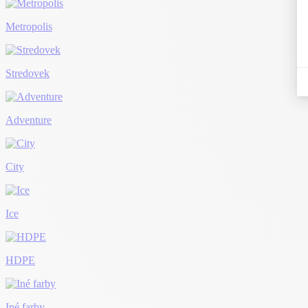
Metropolis
Stredovek
Adventure
City
Ice
HDPE
Iné farby