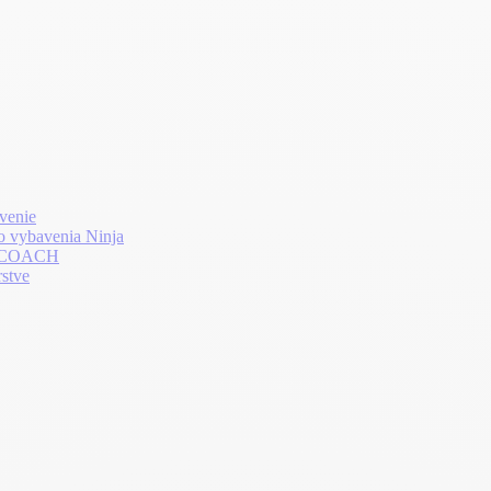
venie
o vybavenia Ninja
LTHCOACH
rstve