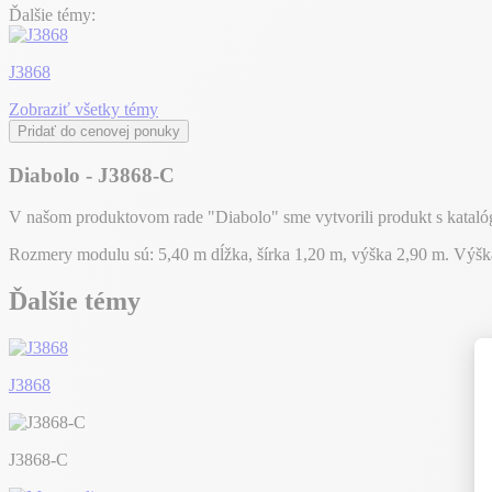
Ďalšie témy:
J3868
Zobraziť všetky témy
Pridať do cenovej ponuky
Diabolo - J3868-C
V našom produktovom rade "Diabolo" sme vytvorili produkt s katalóg
Rozmery modulu sú: 5,40 m dĺžka, šírka 1,20 m, výška 2,90 m. Výš
Ďalšie témy
J3868
J3868-C