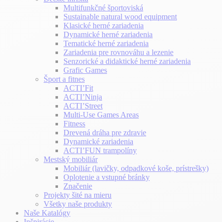
Multifunkčné športoviská
Sustainable natural wood equipment
Klasické herné zariadenia
Dynamické herné zariadenia
Tematické herné zariadenia
Zariadenia pre rovnováhu a lezenie
Senzorické a didaktické herné zariadenia
Grafic Games
Šport a fitnes
ACTI’Fit
ACTI’Ninja
ACTI’Street
Multi-Use Games Areas
Fitness
Drevená dráha pre zdravie
Dynamické zariadenia
ACTI’FUN trampolíny
Mestský mobiliár
Mobiliár (lavičky, odpadkové koše, prístrešky)
Oplotenie a vstupné bránky
Značenie
Projekty šité na mieru
Všetky naše produkty
Naše Katalógy
Inšpirácie