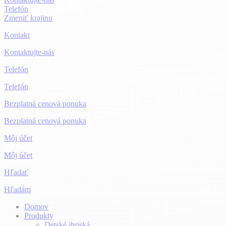
Telefón
Zmeniť krajinu
Kontakt
Kontaktujte-nás
Telefón
Telefón
Bezplatná cenová ponuka
Bezplatná cenová ponuka
Môj účet
Môj účet
Hľadať
Hľadám
Domov
Produkty
Detské ihriská