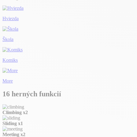
Hviezda
Škola
Komiks
More
16 herných funkcií
Climbing
x2
Sliding
x1
Meeting
x2