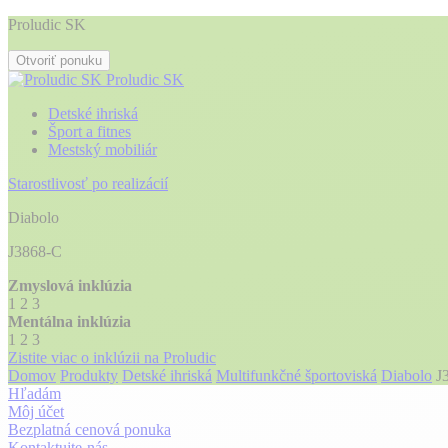
Proludic SK
Otvoriť ponuku
Proludic SK
Detské ihriská
Šport a fitnes
Mestský mobiliár
Starostlivosť po realizácií
Diabolo
J3868-C
Zmyslová inklúzia
1
2
3
Mentálna inklúzia
1
2
3
Zistite viac o inklúzii na Proludic
Domov
Produkty
Detské ihriská
Multifunkčné športoviská
Diabolo
J
Hľadám
Môj účet
Bezplatná cenová ponuka
Kontaktujte-nás