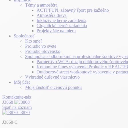
Témy a atmosféra
ACTI’FUN, zábavný šport pre každého
Atmosféra dreva
Inkluzívne herné zariadenia
Gigantické herné zariadenia
Projekty šité na mieru
Spoločnosť
Kto sme?
Proludic vo svete
Proludic Slovensko
Spolupráca s odborníkmi na profesionálne športové vyba
Partnerstvo WCA: dizajn outdoorového športovéh
Komunitné fitnes vybavenie Proludic x HEA
Outdoorové street workoutové vybavenie v partne
Výhradné duševné vlastníctvo
Môj účet
Moja žiadosť o cenovú ponuku
Kontaktujte-nás
J3868
Späť na zoznam
J3870
J3868-C