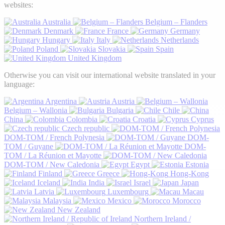
websites:
Australia
Belgium – Flanders
Denmark
France
Germany
Hungary
Italy
Netherlands
Poland
Slovakia
Spain
United Kingdom
Otherwise you can visit our international website translated in your
language:
Argentina
Austria
Belgium – Wallonia
Bulgaria
Chile
China
Colombia
Croatia
Cyprus
Czech republic
DOM-TOM / French Polynesia
DOM-
TOM / Guyane
DOM-
TOM / La Réunion et Mayotte
DOM-TOM / New Caledonia
Egypt
Estonia
Finland
Greece
Hong-Kong
Iceland
India
Israel
Japan
Latvia
Luxembourg
Macau
Malaysia
Mexico
Morocco
New Zealand
Northern Ireland /