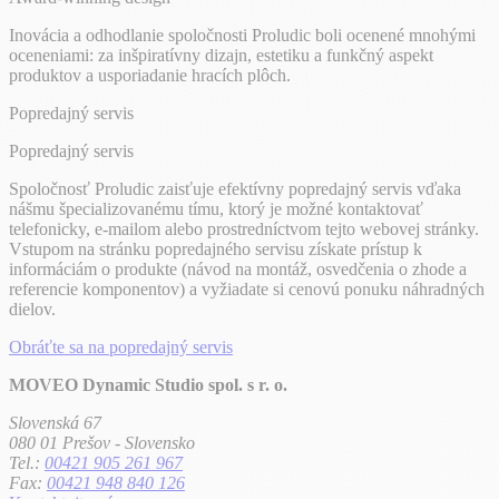
Inovácia a odhodlanie spoločnosti Proludic boli ocenené mnohými
oceneniami: za inšpiratívny dizajn, estetiku a funkčný aspekt
produktov a usporiadanie hracích plôch.
Popredajný servis
Popredajný servis
Spoločnosť Proludic zaisťuje efektívny popredajný servis vďaka
nášmu špecializovanému tímu, ktorý je možné kontaktovať
telefonicky, e-mailom alebo prostredníctvom tejto webovej stránky.
Vstupom na stránku popredajného servisu získate prístup k
informáciám o produkte (návod na montáž, osvedčenia o zhode a
referencie komponentov) a vyžiadate si cenovú ponuku náhradných
dielov.
Obráťte sa na popredajný servis
MOVEO Dynamic Studio spol. s r. o.
Slovenská 67
080 01 Prešov - Slovensko
Tel.:
00421 905 261 967
Fax:
00421 948 840 126