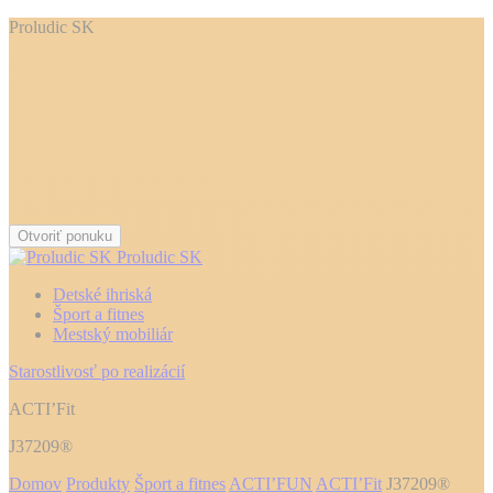
Proludic SK
Otvoriť ponuku
Proludic SK
Detské ihriská
Šport a fitnes
Mestský mobiliár
Starostlivosť po realizácií
ACTI’Fit
J37209®
Domov
Produkty
Šport a fitnes
ACTI’FUN
ACTI’Fit
J37209®