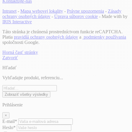
Kontaktujte-nás
Intranet
-
Mapa webovej lokality
-
Právne upozornenia
-
Zásady
ochrany osobných údajov
-
Úprava súborov cookie
- Made with
by
IRIS Interactive
Táto stránka je chránená prostredníctvom funkcie reCAPTCHA.
Platia
pravidlá ochrany osobných údajov
a
podmienky používania
spoločnosti Google.
Horná časť stránky
Zatvoriť
Hľadať
Vyhľadajte produkt, referenciu...
Zobraziť všetky výsledky
Prihlásenie
×
E-mail*
Heslo*