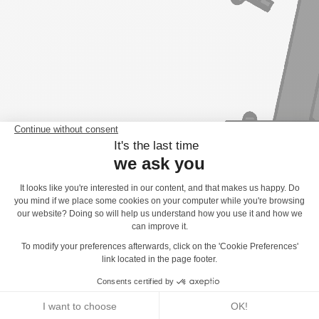
Pohyb
3 športové aktivity
Hojdanie
x1
Balansovanie
x1
Chôdza
x1
3 športové aktivity