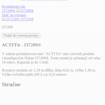
Kontaktujte-nás
J37208®
Späť na zoznam
J37210®
J37209
Pridať do cenovej ponuky
ACTI’Fit - J37209®
V našom produktovom rade "ACTI’Fit" sme vytvorili produkt
s katalógovým číslom J37209®. Tento modul je prístupný od veku
10 rokov. Kapacita je do 1 hráč.
Rozmery modulu sú: 1,39 m dĺžka, šírka 0,82 m, výška 1,38 m.
Výška voľného pádu (HCL) je 0,52 metrov.
Stručne