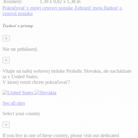
Rozmery:
1,39 x 0,82 x 1,38 m
Pokračovať v mojej cenovej ponuke
Zobraziť moju žiadosť o
cenovú ponuku
Žiadosť o prístup
×
Nie ste prihlásený.
×
Vitajte na našej webovej stránke Proludic Slovakia, ale nachádzate
sa v United States.
V ktorej verzii chcete pokračovať?
See all sites
Select your country
×
If you live in one of these country, please visit our dedicated