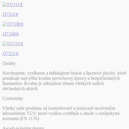
J37111®
J37108®
J37211®
Quality
Navrhujeme, vyrábame a inštalujeme hracie a športové plochy, ktoré
ponúkajú najvyššiu kvalitu povrchovej úpravy a bezpečnostných
štandardov. Kvalita je základnou témou všetkých našich
obchodných aktivít.
Conformity
Všetky naše produkty sú kontrolované a testované nezávislým
laboratóriom TÜV, ktoré vydáva certifikát o zhode s európskymi
normami (EN 1176).
Award-winning design