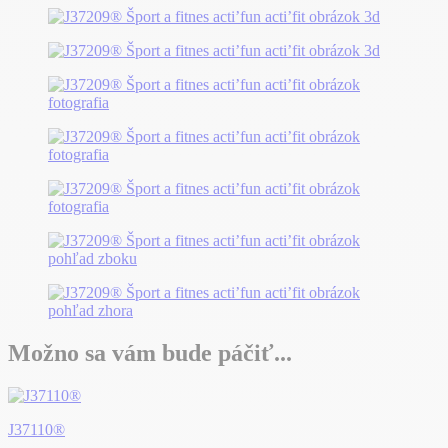
Možno sa vám bude páčiť...
J37110®