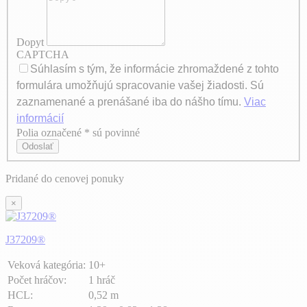
Dopyt
CAPTCHA
Súhlasím s tým, že informácie zhromaždené z tohto
formulára umožňujú spracovanie vašej žiadosti. Sú
zaznamenané a prenášané iba do nášho tímu.
Viac
informácií
Polia označené * sú povinné
Axeptio consent
Odoslať
Pridané do cenovej ponuky
×
J37209®
Veková kategória:
10+
Počet hráčov:
1 hráč
HCL:
0,52 m