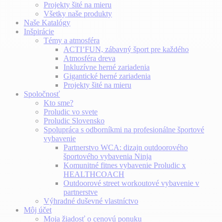
Projekty šité na mieru
Všetky naše produkty
Naše Katalógy
Inšpirácie
Témy a atmosféra
ACTI’FUN, zábavný šport pre každého
Atmosféra dreva
Inkluzívne herné zariadenia
Gigantické herné zariadenia
Projekty šité na mieru
Spoločnosť
Kto sme?
Proludic vo svete
Proludic Slovensko
Spolupráca s odborníkmi na profesionálne športové
vybavenie
Partnerstvo WCA: dizajn outdoorového
športového vybavenia Ninja
Komunitné fitnes vybavenie Proludic x
HEALTHCOACH
Outdoorové street workoutové vybavenie v
partnerstve
Výhradné duševné vlastníctvo
Môj účet
Moja žiadosť o cenovú ponuku