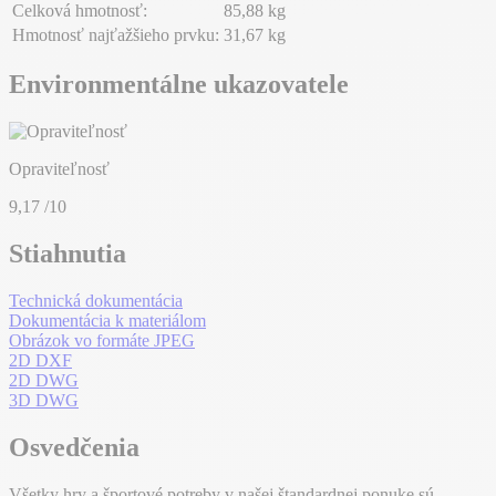
Celková hmotnosť:
85,88 kg
Hmotnosť najťažšieho prvku:
31,67 kg
Environmentálne ukazovatele
Opraviteľnosť
9,17
/10
Stiahnutia
Technická dokumentácia
Dokumentácia k materiálom
Obrázok vo formáte JPEG
2D DXF
2D DWG
3D DWG
Osvedčenia
Všetky hry a športové potreby v našej štandardnej ponuke sú