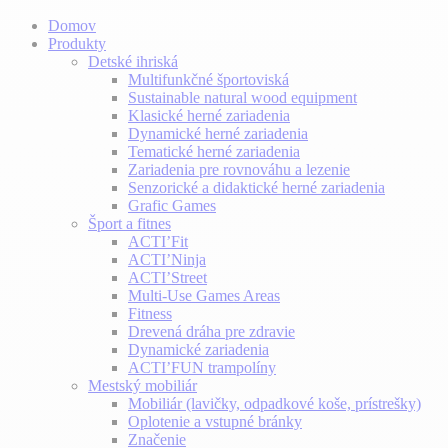
Domov
Produkty
Detské ihriská
Multifunkčné športoviská
Sustainable natural wood equipment
Klasické herné zariadenia
Dynamické herné zariadenia
Tematické herné zariadenia
Zariadenia pre rovnováhu a lezenie
Senzorické a didaktické herné zariadenia
Grafic Games
Šport a fitnes
ACTI’Fit
ACTI’Ninja
ACTI’Street
Multi-Use Games Areas
Fitness
Drevená dráha pre zdravie
Dynamické zariadenia
ACTI’FUN trampolíny
Mestský mobiliár
Mobiliár (lavičky, odpadkové koše, prístrešky)
Oplotenie a vstupné bránky
Značenie