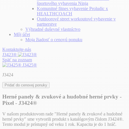
športového vybavenia Ninja
Komunitné fitnes vybavenie Proludic x
HEALTHCOACH
Outdoorové street workoutové vybavenie v
partnerstve
Výhradné duševné vlastníctvo
Môj účet
Moja žiadosť o cenovú ponuku
Kontaktujte-nás
J3423®
Späť na zoznam
J3425®
J3424
Pridať do cenovej ponuky
Herné panely & zvukové a hudobné herné prvky -
Pixel - J3424®
V našom produktovom rade "Herné panely & zvukové a hudobné
herné prvky" sme vytvorili produkt s katalógovým číslom J3424®.
Tento modul je prístupný od veku 1 rok. Kapacita je do 1 hráč.