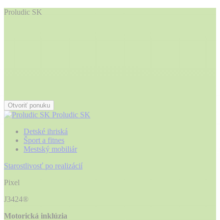
Proludic SK
Otvoriť ponuku
Proludic SK
Detské ihriská
Šport a fitnes
Mestský mobiliár
Starostlivosť po realizácií
Pixel
J3424®
Motorická inklúzia