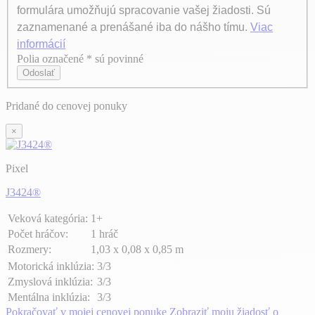
formulára umožňujú spracovanie vašej žiadosti. Sú
zaznamenané a prenášané iba do nášho tímu.
Viac
informácií
Polia označené * sú povinné
Axeptio consent
Odoslať
Pridané do cenovej ponuky
×
Pixel
J3424®
Veková kategória:
1+
Počet hráčov:
1 hráč
Rozmery:
1,03 x 0,08 x 0,85 m
Motorická inklúzia:
3/3
Zmyslová inklúzia:
3/3
Mentálna inklúzia:
3/3
Pokračovať v mojej cenovej ponuke
Zobraziť moju žiadosť o