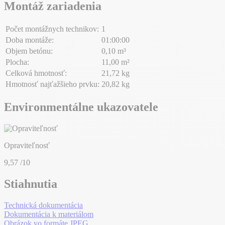
Montáž zariadenia
Počet montážnych technikov:
1
Doba montáže:
01:00:00
Objem betónu:
0,10 m³
Plocha:
11,00 m²
Celková hmotnosť:
21,72 kg
Hmotnosť najťažšieho prvku:
20,82 kg
Environmentálne ukazovatele
Opraviteľnosť
9,57
/10
Stiahnutia
Technická dokumentácia
Dokumentácia k materiálom
Obrázok vo formáte JPEG