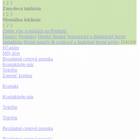
1
2
3
Zmyslová inklúzia
1
2
3
Mentálna inklúzia
1
2
3
Zistite viac o inklúzii na Proludic
Domov
Produkty
Detské ihriská
Senzorické a didaktické herné
zariadenia
Herné panely & zvukové a hudobné herné prvky
J3424®
Hľadám
Môj účet
Bezplatná cenová ponuka
Kontaktujte-nás
Telefón
Zmeniť krajinu
Kontakt
Kontaktujte-nás
Telefón
Telefón
Bezplatná cenová ponuka
Bezplatná cenová ponuka