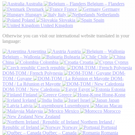
Australia
Belgium – Flanders
Denmark
France
Germany
Hungary
Italy
Netherlands
Poland
Slovakia
Spain
United Kingdom
Otherwise you can visit our international website translated in your
language:
Argentina
Austria
Belgium – Wallonia
Bulgaria
Chile
China
Colombia
Croatia
Cyprus
Czech republic
DOM-TOM / French Polynesia
DOM-
TOM / Guyane
DOM-
TOM / La Réunion et Mayotte
DOM-TOM / New Caledonia
Egypt
Estonia
Finland
Greece
Hong-Kong
Iceland
India
Israel
Japan
Latvia
Luxembourg
Macau
Malaysia
Mexico
Morocco
New Zealand
Northern Ireland /
Republic of Ireland
Norway
Portugal
Québec – Canada
Romania