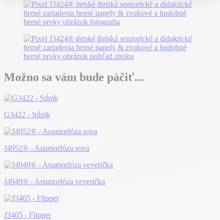
Možno sa vám bude páčiť...
G3422 - Stĺpik
J4952® - Anamorfóza sova
J4949® - Anamorfóza veverička
J3405 - Flipper