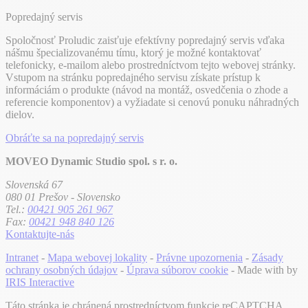
Popredajný servis
Spoločnosť Proludic zaisťuje efektívny popredajný servis vďaka
nášmu špecializovanému tímu, ktorý je možné kontaktovať
telefonicky, e-mailom alebo prostredníctvom tejto webovej stránky.
Vstupom na stránku popredajného servisu získate prístup k
informáciám o produkte (návod na montáž, osvedčenia o zhode a
referencie komponentov) a vyžiadate si cenovú ponuku náhradných
dielov.
Obráťte sa na popredajný servis
MOVEO Dynamic Studio spol. s r. o.
Slovenská 67
080 01 Prešov - Slovensko
Tel.:
00421 905 261 967
Fax:
00421 948 840 126
Kontaktujte-nás
Intranet
-
Mapa webovej lokality
-
Právne upozornenia
-
Zásady
ochrany osobných údajov
-
Úprava súborov cookie
- Made with
by
IRIS Interactive
Táto stránka je chránená prostredníctvom funkcie reCAPTCHA.