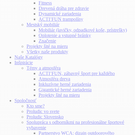
Fitness
Drevená dráha pre zdravie
Dynamické zariadenia
ACTI’FUN trampolíny
Mestský mobiliár
Mobiliár (lavičky, odpadkové koše, prístrešky)
Oplotenie a vstupné bránky
Značenie
Projekty šité na mieru
Všetky naše produkty
Naše Katalógy
Inšpirácie
Témy a atmosféra
ACTI’FUN, zábavný šport pre každého
Atmosféra dreva
Inkluzívne herné zariadenia
Gigantické herné zariadenia
Projekty šité na mieru
Spoločnosť
Kto sme?
Proludic vo svete
Proludic Slovensko
Spolupráca s odborníkmi na profesionálne športové
vybavenie
Partnerstvo WCA: dizajn outdoorového