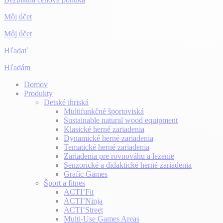
Môj účet
Môj účet
Hľadať
Hľadám
Domov
Produkty
Detské ihriská
Multifunkčné športoviská
Sustainable natural wood equipment
Klasické herné zariadenia
Dynamické herné zariadenia
Tematické herné zariadenia
Zariadenia pre rovnováhu a lezenie
Senzorické a didaktické herné zariadenia
Grafic Games
Šport a fitnes
ACTI’Fit
ACTI’Ninja
ACTI’Street
Multi-Use Games Areas