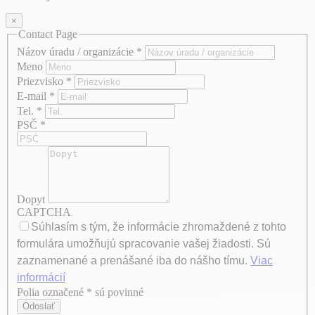
×
Contact Page
Názov úradu / organizácie
*
Meno
Priezvisko
*
E-mail
*
Tel.
*
PSČ
*
Dopyt
CAPTCHA
Súhlasím s tým, že informácie zhromaždené z tohto
formulára umožňujú spracovanie vašej žiadosti. Sú
zaznamenané a prenášané iba do nášho tímu.
Viac
informácií
Polia označené * sú povinné
Axeptio consent
Odoslať