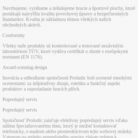
Navrhujeme, vyrábame a inštalujeme hracie a športové plochy, ktoré
ponúkajú najvyššiu kvalitu povrchovej úpravy a bezpečnostných
štandardov. Kvalita je základnou témou všetkých našich
obchodných aktivít.
Conformity
Všetky naše produkty sú kontrolované a testované nezávislým
laboratóriom TÜV, ktoré vydáva certifikát o zhode s európskymi
normami (EN 1176).
Award-winning design
Inovácia a odhodlanie spoločnosti Proludic boli ocenené mnohými
oceneniami: za inšpiratívny dizajn, estetiku a funkčný aspekt
produktov a usporiadanie hracích plôch.
Popredajný servis
Popredajný servis
Spoločnosť Proludic zaisťuje efektívny popredajný servis vďaka
nášmu špecializovanému tímu, ktorý je možné kontaktovať
telefonicky, e-mailom alebo prostredníctvom tejto webovej stránky.
Vstupom na stránku popredajného servisu získate prístup k