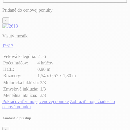
Pridané do cenovej ponuky
×
Visutý mostík
J2613
Veková kategória:
2 - 6
Počet hráčov:
4 hráčov
HCL:
0,90 m
Rozmery:
1,54 x 0,57 x 1,80 m
Motorická inklúzia:
2/3
Zmyslová inklúzia:
1/3
Mentálna inklúzia:
3/3
Pokračovať v mojej cenovej ponuke
Zobraziť moju žiadosť o
cenovú ponuku
Žiadosť o prístup
×