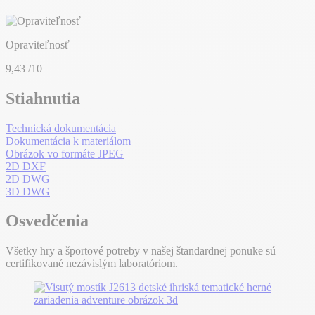
Opraviteľnosť
9,43
/10
Stiahnutia
Technická dokumentácia
Dokumentácia k materiálom
Obrázok vo formáte JPEG
2D DXF
2D DWG
3D DWG
Osvedčenia
Všetky hry a športové potreby v našej štandardnej ponuke sú
certifikované nezávislým laboratóriom.