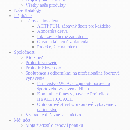
Všetky naše produkty
Naše Katalógy
Inšpirácie
Témy a atmosféra
ACTI’FUN, zábavný šport pre každého
Atmosféra dreva
Inkluzívne herné zariadenia
Gigantické herné zariadenia
Projekty šité na mieru
Spoločnosť
Kto sme?
Proludic vo svete
Proludic Slovensko
Spolupráca s odborníkmi na profesionálne športové
vybavenie
Partnerstvo WCA: dizajn outdoorového
športového vybavenia Ninja
Komunitné fitnes vybavenie Proludic x
HEALTHCOACH
Outdoorové street workoutové vybavenie v
partnerstve
Výhradné duševné vlastníctvo
Môj účet
Moja žiadosť o cenovú ponuku