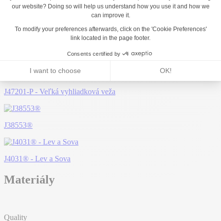
Možno sa vám bude páčiť...
J2636-M - Vežička Amazonia
J47201-P - Veľká vyhliadková veža
J38553®
J4031® - Lev a Sova
Materiály
Quality