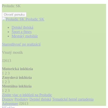
Proludic SK
Otvoriť ponuku
Proludic SK
Detské ihriská
Šport a fitnes
Mestský mobiliár
Starostlivosť po realizácií
Visutý mostík
J2613
Motorická inklúzia
1
2
3
Zmyslová inklúzia
1
2
3
Mentálna inklúzia
1
2
3
Zistite viac o inklúzii na Proludic
Domov
Produkty
Detské ihriská
Tematické herné zariadenia
Adventure
J2613
Hľadám