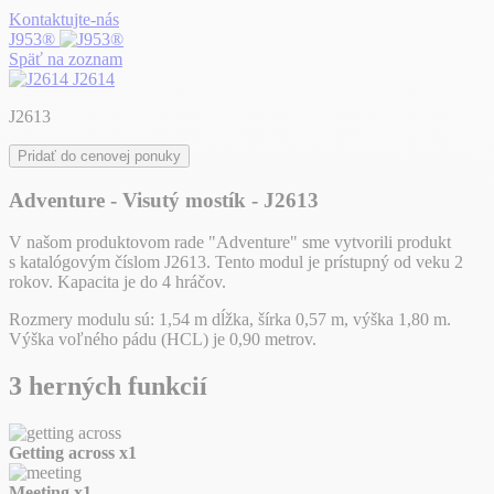
Kontaktujte-nás
J953®
Späť na zoznam
J2614
J2613
Pridať do cenovej ponuky
Adventure - Visutý mostík - J2613
V našom produktovom rade "Adventure" sme vytvorili produkt
s katalógovým číslom J2613. Tento modul je prístupný od veku 2
rokov. Kapacita je do 4 hráčov.
Rozmery modulu sú: 1,54 m dĺžka, šírka 0,57 m, výška 1,80 m.
Výška voľného pádu (HCL) je 0,90 metrov.
3 herných funkcií
Getting across
x1
Meeting
x1