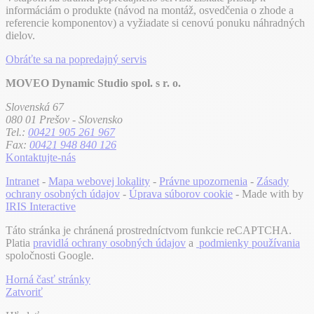
informáciám o produkte (návod na montáž, osvedčenia o zhode a
referencie komponentov) a vyžiadate si cenovú ponuku náhradných
dielov.
Obráťte sa na popredajný servis
MOVEO Dynamic Studio spol. s r. o.
Slovenská 67
080 01 Prešov - Slovensko
Tel.:
00421 905 261 967
Fax:
00421 948 840 126
Kontaktujte-nás
Intranet
-
Mapa webovej lokality
-
Právne upozornenia
-
Zásady
ochrany osobných údajov
-
Úprava súborov cookie
- Made with
by
IRIS Interactive
Táto stránka je chránená prostredníctvom funkcie reCAPTCHA.
Platia
pravidlá ochrany osobných údajov
a
podmienky používania
spoločnosti Google.
Horná časť stránky
Zatvoriť