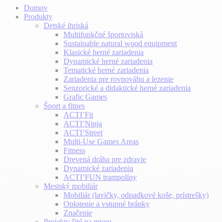
Domov
Produkty
Detské ihriská
Multifunkčné športoviská
Sustainable natural wood equipment
Klasické herné zariadenia
Dynamické herné zariadenia
Tematické herné zariadenia
Zariadenia pre rovnováhu a lezenie
Senzorické a didaktické herné zariadenia
Grafic Games
Šport a fitnes
ACTI’Fit
ACTI’Ninja
ACTI’Street
Multi-Use Games Areas
Fitness
Drevená dráha pre zdravie
Dynamické zariadenia
ACTI’FUN trampolíny
Mestský mobiliár
Mobiliár (lavičky, odpadkové koše, prístrešky)
Oplotenie a vstupné bránky
Značenie
Projekty šité na mieru