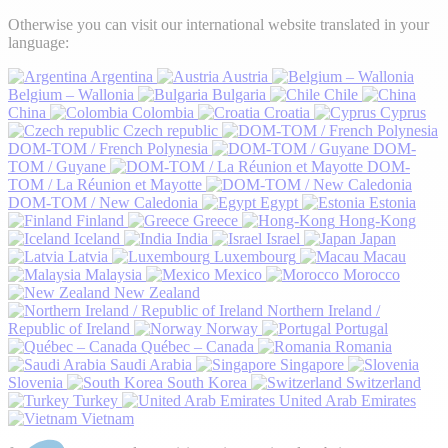
Otherwise you can visit our international website translated in your
language:
Argentina
Austria
Belgium – Wallonia
Bulgaria
Chile
China
Colombia
Croatia
Cyprus
Czech republic
DOM-TOM / French Polynesia
DOM-
TOM / Guyane
DOM-
TOM / La Réunion et Mayotte
DOM-TOM / New Caledonia
Egypt
Estonia
Finland
Greece
Hong-Kong
Iceland
India
Israel
Japan
Latvia
Luxembourg
Macau
Malaysia
Mexico
Morocco
New Zealand
Northern Ireland /
Republic of Ireland
Norway
Portugal
Québec – Canada
Romania
Saudi Arabia
Singapore
Slovenia
South Korea
Switzerland
Turkey
United Arab Emirates
Vietnam