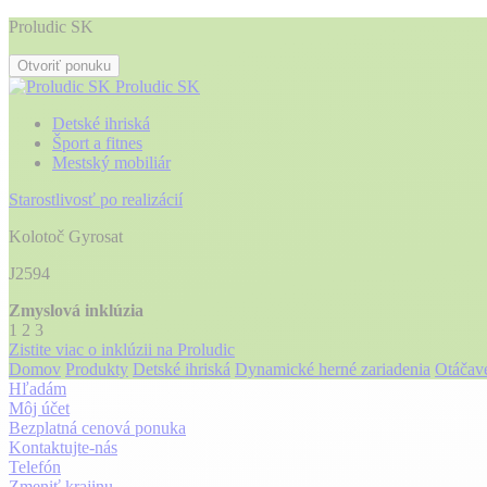
Proludic SK
Otvoriť ponuku
Proludic SK
Detské ihriská
Šport a fitnes
Mestský mobiliár
Starostlivosť po realizácií
Kolotoč Gyrosat
J2594
Zmyslová inklúzia
1
2
3
Zistite viac o inklúzii na Proludic
Domov
Produkty
Detské ihriská
Dynamické herné zariadenia
Otáčavé
Hľadám
Môj účet
Bezplatná cenová ponuka
Kontaktujte-nás
Telefón
Zmeniť krajinu