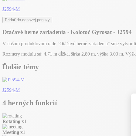
J2594-M
Pridať do cenovej ponuky
Otáčavé herné zariadenia - Kolotoč Gyrosat - J2594
V našom produktovom rade "Otáčavé herné zariadenia" sme vytvorili 
Rozmery modulu sú: 4,71 m dĺžka, šírka 2,80 m, výška 3,03 m. Výš
Ďalšie témy
J2594-M
4 herných funkcií
Rotating
x1
Meeting
x1