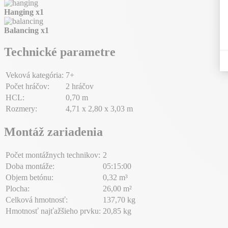
Hanging
x1
Balancing
x1
Technické parametre
Veková kategória:
7+
Počet hráčov:
2 hráčov
HCL:
0,70 m
Rozmery:
4,71 x 2,80 x 3,03 m
Montáž zariadenia
Počet montážnych technikov:
2
Doba montáže:
05:15:00
Objem betónu:
0,32 m³
Plocha:
26,00 m²
Celková hmotnosť:
137,70 kg
Hmotnosť najťažšieho prvku:
20,85 kg