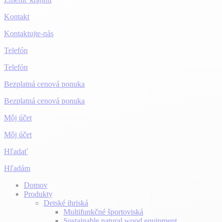
Kontakt
Kontaktujte-nás
Telefón
Telefón
Bezplatná cenová ponuka
Bezplatná cenová ponuka
Môj účet
Môj účet
Hľadať
Hľadám
Domov
Produkty
Detské ihriská
Multifunkčné športoviská
Sustainable natural wood equipment