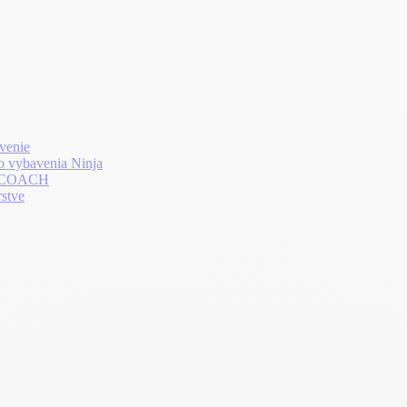
venie
o vybavenia Ninja
LTHCOACH
rstve