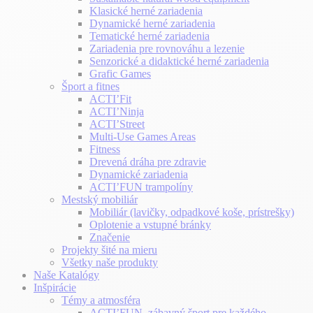
Klasické herné zariadenia
Dynamické herné zariadenia
Tematické herné zariadenia
Zariadenia pre rovnováhu a lezenie
Senzorické a didaktické herné zariadenia
Grafic Games
Šport a fitnes
ACTI’Fit
ACTI’Ninja
ACTI’Street
Multi-Use Games Areas
Fitness
Drevená dráha pre zdravie
Dynamické zariadenia
ACTI’FUN trampolíny
Mestský mobiliár
Mobiliár (lavičky, odpadkové koše, prístrešky)
Oplotenie a vstupné bránky
Značenie
Projekty šité na mieru
Všetky naše produkty
Naše Katalógy
Inšpirácie
Témy a atmosféra
ACTI’FUN, zábavný šport pre každého