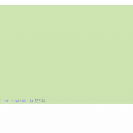
 herné zariadenia
J2594