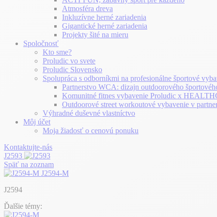
Atmosféra dreva
Inkluzívne herné zariadenia
Gigantické herné zariadenia
Projekty šité na mieru
Spoločnosť
Kto sme?
Proludic vo svete
Proludic Slovensko
Spolupráca s odborníkmi na profesionálne športové vyba
Partnerstvo WCA: dizajn outdoorového športovéh
Komunitné fitnes vybavenie Proludic x HEA
Outdoorové street workoutové vybavenie v partne
Výhradné duševné vlastníctvo
Môj účet
Moja žiadosť o cenovú ponuku
Kontaktujte-nás
J2593
Späť na zoznam
J2594-M
J2594
Ďalšie témy: