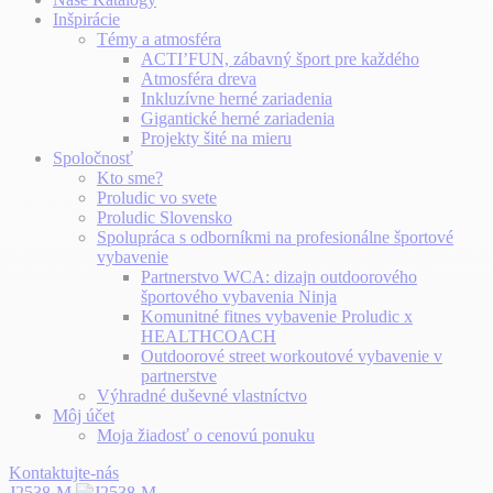
Inšpirácie
Témy a atmosféra
ACTI’FUN, zábavný šport pre každého
Atmosféra dreva
Inkluzívne herné zariadenia
Gigantické herné zariadenia
Projekty šité na mieru
Spoločnosť
Kto sme?
Proludic vo svete
Proludic Slovensko
Spolupráca s odborníkmi na profesionálne športové
vybavenie
Partnerstvo WCA: dizajn outdoorového
športového vybavenia Ninja
Komunitné fitnes vybavenie Proludic x
HEALTHCOACH
Outdoorové street workoutové vybavenie v
partnerstve
Výhradné duševné vlastníctvo
Môj účet
Moja žiadosť o cenovú ponuku
Kontaktujte-nás
J2538-M