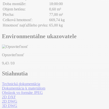
Doba montáže:
18:00:00
Objem betónu:
0,60 m³
Plocha:
77,00 m²
Celková hmotnosť:
669,74 kg
Hmotnosť najťažšieho prvku:
65,00 kg
Environmentálne ukazovatele
Opraviteľnosť
9,43
/10
Stiahnutia
Technická dokumentácia
Dokumentácia k materiálom
Obrázok vo formáte JPEG
2D DXF
2D DWG
3D DWG