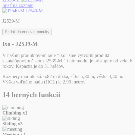
Späť na zoznam
J2540-M
J2539-M
Pridať do cenovej ponuky
Ixo - J2539-M
V našom produktovom rade "Ixo" sme vytvorili produkt
s katalógovým číslom J2539-M. Tento modul je prístupný od veku 6
rokov. Kapacita je do 31 hráčov.
Rozmery modulu sú: 6,82 m dĺžka, šírka 5,80 m, výška 3,40 m.
Výška voľného pádu (HCL) je 2,90 metrov.
14 herných funkcií
Climbing
x1
Sliding
x3
Meeting
x2