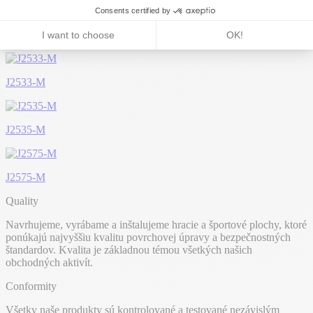
J57010
J2533-M
J2535-M
J2575-M
Quality
Navrhujeme, vyrábame a inštalujeme hracie a športové plochy, ktoré
ponúkajú najvyššiu kvalitu povrchovej úpravy a bezpečnostných
štandardov. Kvalita je základnou témou všetkých našich
obchodných aktivít.
Conformity
Všetky naše produkty sú kontrolované a testované nezávislým