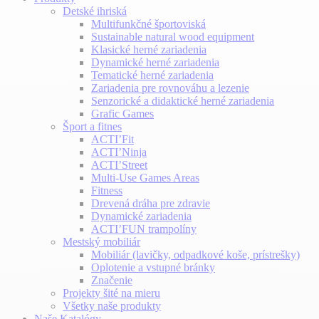
Detské ihriská
Multifunkčné športoviská
Sustainable natural wood equipment
Klasické herné zariadenia
Dynamické herné zariadenia
Tematické herné zariadenia
Zariadenia pre rovnováhu a lezenie
Senzorické a didaktické herné zariadenia
Grafic Games
Šport a fitnes
ACTI’Fit
ACTI’Ninja
ACTI’Street
Multi-Use Games Areas
Fitness
Drevená dráha pre zdravie
Dynamické zariadenia
ACTI’FUN trampolíny
Mestský mobiliár
Mobiliár (lavičky, odpadkové koše, prístrešky)
Oplotenie a vstupné bránky
Značenie
Projekty šité na mieru
Všetky naše produkty
Naše Katalógy