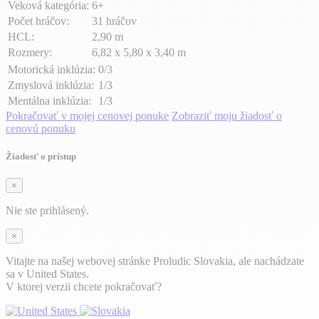
Veková kategória:
6+
Počet hráčov:
31 hráčov
HCL:
2,90 m
Rozmery:
6,82 x 5,80 x 3,40 m
Motorická inklúzia:
0/3
Zmyslová inklúzia:
1/3
Mentálna inklúzia:
1/3
Pokračovať v mojej cenovej ponuke
Zobraziť moju žiadosť o
cenovú ponuku
Žiadosť o prístup
×
Nie ste prihlásený.
×
Vitajte na našej webovej stránke Proludic Slovakia, ale nachádzate
sa v United States.
V ktorej verzii chcete pokračovať?