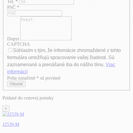
Tel.
*
PSČ
*
Dopyt
CAPTCHA
Súhlasím s tým, že informácie zhromaždené z tohto
formulára umožňujú spracovanie vašej žiadosti. Sú
zaznamenané a prenášané iba do nášho tímu.
Viac
informácií
Polia označené * sú povinné
Axeptio consent
Odoslať
Pridané do cenovej ponuky
×
J2539-M