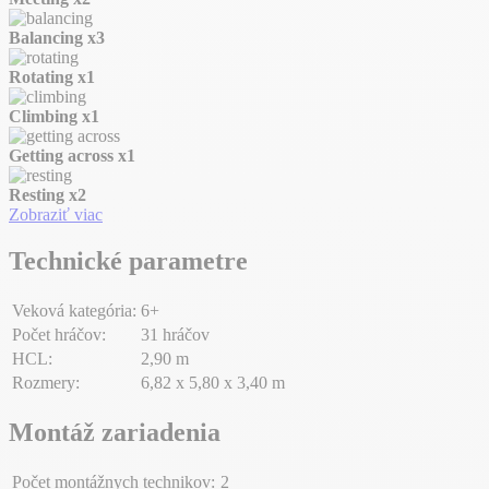
Balancing
x3
Rotating
x1
Climbing
x1
Getting across
x1
Resting
x2
Zobraziť viac
Technické parametre
Veková kategória:
6+
Počet hráčov:
31 hráčov
HCL:
2,90 m
Rozmery:
6,82 x 5,80 x 3,40 m
Montáž zariadenia
Počet montážnych technikov:
2