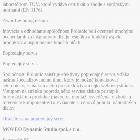
laboratóriom TÜV, ktoré vydáva certifikát o zhode s európskymi
normami (EN 1176).
Award-winning design
Inovácia a odhodlanie spoločnosti Proludic boli ocenené mnohými
oceneniami: za inšpiratívny dizajn, estetiku a funkčný aspekt
produktov a usporiadanie hracích plôch.
Popredajný servis
Popredajný servis
Spoločnosť Proludic zaisťuje efektívny popredajný servis vďaka
nášmu špecializovanému tímu, ktorý je možné kontaktovať
telefonicky, e-mailom alebo prostredníctvom tejto webovej stránky.
Vstupom na stránku popredajného servisu získate prístup k
informáciám o produkte (návod na montáž, osvedčenia o zhode a
referencie komponentov) a vyžiadate si cenovú ponuku náhradných
dielov.
Obráťte sa na popredajný servis
MOVEO Dynamic Studio spol. s r. o.
Slovenská 67