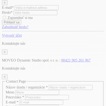
×
E-mail*
Heslo*
Zapamätať si ma
Prihlásiť sa
Zabudnuté heslo?
Vytvoriť účet
Kontaktujte nás
×
MOVEO Dynamic Studio spol. s r. o. :
00421 905 261 967
Kontaktujte nás
×
Contact Page
Názov úradu / organizácie
*
Meno
Priezvisko
*
E-mail
*