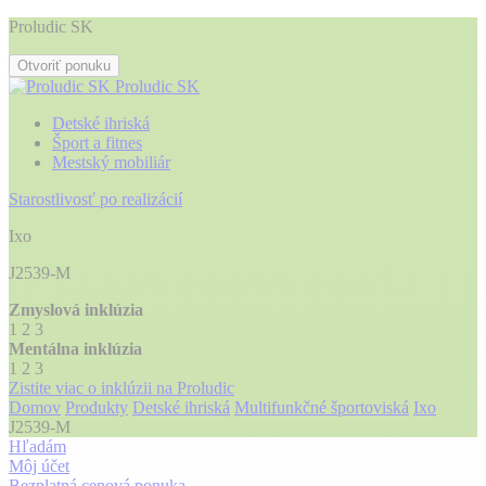
Proludic SK
Otvoriť ponuku
Proludic SK
Detské ihriská
Šport a fitnes
Mestský mobiliár
Starostlivosť po realizácií
Ixo
J2539-M
Zmyslová inklúzia
1
2
3
Mentálna inklúzia
1
2
3
Zistite viac o inklúzii na Proludic
Domov
Produkty
Detské ihriská
Multifunkčné športoviská
Ixo
J2539-M
Hľadám
Môj účet
Bezplatná cenová ponuka