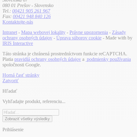
080 01 Prešov - Slovensko
Tel.:
00421 905 261 967
Fax:
00421 948 840 126
Kontaktujte-nás
Intranet
-
Mapa webovej lokality
-
Právne upozornenia
-
Zásady
ochrany osobných údajov
-
Úprava súborov cookie
- Made with
by
IRIS Interactive
Táto stránka je chránená prostredníctvom funkcie reCAPTCHA.
Platia
pravidlá ochrany osobných údajov
a
podmienky používania
spoločnosti Google.
Horná časť stránky
Zatvoriť
Hľadať
Vyhľadajte produkt, referenciu...
Zobraziť všetky výsledky
Prihlásenie