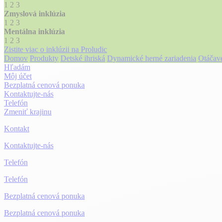
1
2
3
Zmyslová inklúzia
1
2
3
Mentálna inklúzia
1
2
3
Zistite viac o inklúzii na Proludic
Domov
Produkty
Detské ihriská
Dynamické herné zariadenia
Otáčavé
Hľadám
Môj účet
Bezplatná cenová ponuka
Kontaktujte-nás
Telefón
Zmeniť krajinu
Kontakt
Kontaktujte-nás
Telefón
Telefón
Bezplatná cenová ponuka
Bezplatná cenová ponuka