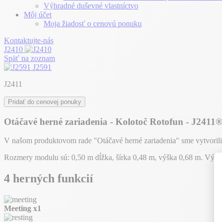
Výhradné duševné vlastníctvo
Môj účet
Moja žiadosť o cenovú ponuku
Kontaktujte-nás
J2410
Späť na zoznam
J2591
J2411
Pridať do cenovej ponuky
Otáčavé herné zariadenia - Kolotoč Rotofun - J2411
V našom produktovom rade "Otáčavé herné zariadenia" sme vytvorili 
Rozmery modulu sú: 0,50 m dĺžka, šírka 0,48 m, výška 0,68 m. Výš
4 herných funkcií
Meeting
x1