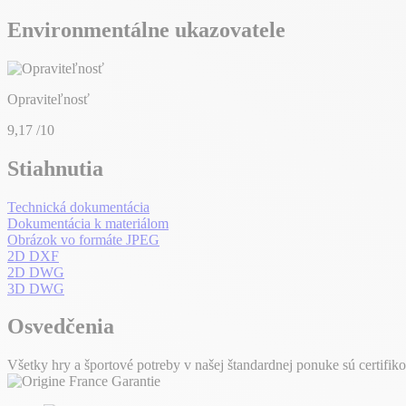
Environmentálne ukazovatele
Opraviteľnosť
9,17
/10
Stiahnutia
Technická dokumentácia
Dokumentácia k materiálom
Obrázok vo formáte JPEG
2D DXF
2D DWG
3D DWG
Osvedčenia
Všetky hry a športové potreby v našej štandardnej ponuke sú certifik