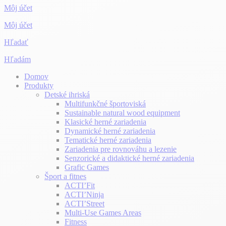
Môj účet
Môj účet
Hľadať
Hľadám
Domov
Produkty
Detské ihriská
Multifunkčné športoviská
Sustainable natural wood equipment
Klasické herné zariadenia
Dynamické herné zariadenia
Tematické herné zariadenia
Zariadenia pre rovnováhu a lezenie
Senzorické a didaktické herné zariadenia
Grafic Games
Šport a fitnes
ACTI’Fit
ACTI’Ninja
ACTI’Street
Multi-Use Games Areas
Fitness