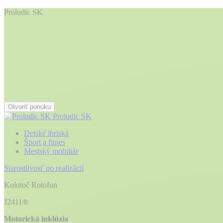
Proludic SK
Otvoriť ponuku
Proludic SK
Detské ihriská
Šport a fitnes
Mestský mobiliár
Starostlivosť po realizácií
Kolotoč Rotofun
J2411®
Motorická inklúzia