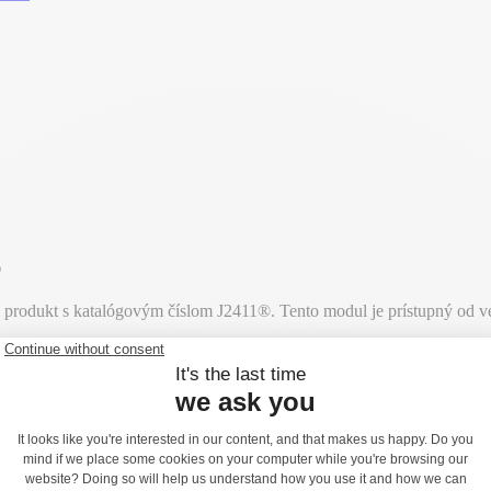
®
produkt s katalógovým číslom J2411®. Tento modul je prístupný od vek
ka voľného pádu (HCL) je 1,00 metrov.