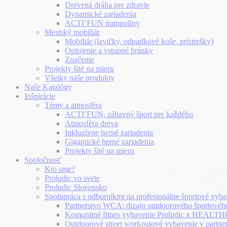
Drevená dráha pre zdravie
Dynamické zariadenia
ACTI’FUN trampolíny
Mestský mobiliár
Mobiliár (lavičky, odpadkové koše, prístrešky)
Oplotenie a vstupné bránky
Značenie
Projekty šité na mieru
Všetky naše produkty
Naše Katalógy
Inšpirácie
Témy a atmosféra
ACTI’FUN, zábavný šport pre každého
Atmosféra dreva
Inkluzívne herné zariadenia
Gigantické herné zariadenia
Projekty šité na mieru
Spoločnosť
Kto sme?
Proludic vo svete
Proludic Slovensko
Spolupráca s odborníkmi na profesionálne športové vyba
Partnerstvo WCA: dizajn outdoorového športovéh
Komunitné fitnes vybavenie Proludic x HEA
Outdoorové street workoutové vybavenie v partne