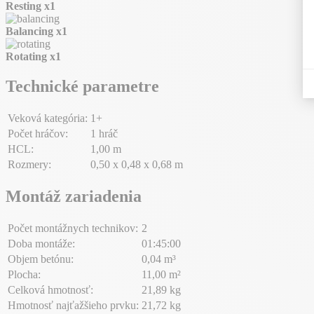
Resting
x1
Balancing
x1
Rotating
x1
Technické parametre
Veková kategória:
1+
Počet hráčov:
1 hráč
HCL:
1,00 m
Rozmery:
0,50 x 0,48 x 0,68 m
Montáž zariadenia
Počet montážnych technikov:
2
Doba montáže:
01:45:00
Objem betónu:
0,04 m³
Plocha:
11,00 m²
Celková hmotnosť:
21,89 kg
Hmotnosť najťažšieho prvku:
21,72 kg