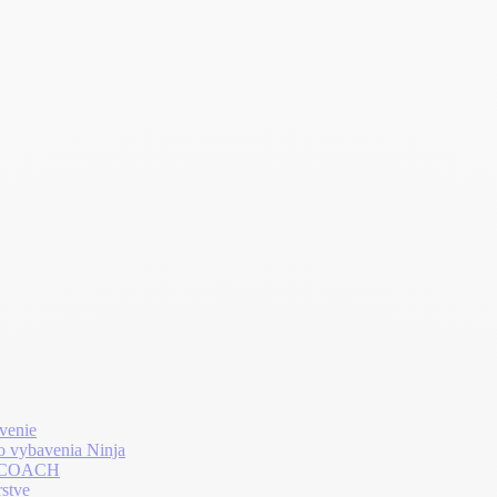
venie
o vybavenia Ninja
LTHCOACH
rstve