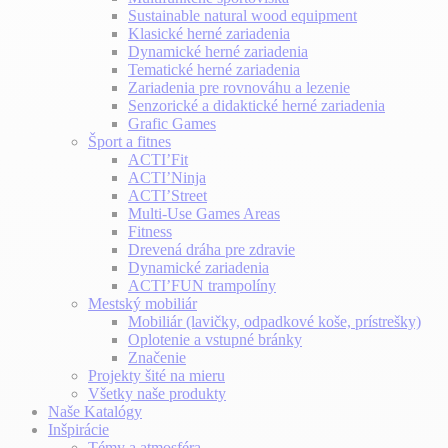
Sustainable natural wood equipment
Klasické herné zariadenia
Dynamické herné zariadenia
Tematické herné zariadenia
Zariadenia pre rovnováhu a lezenie
Senzorické a didaktické herné zariadenia
Grafic Games
Šport a fitnes
ACTI’Fit
ACTI’Ninja
ACTI’Street
Multi-Use Games Areas
Fitness
Drevená dráha pre zdravie
Dynamické zariadenia
ACTI’FUN trampolíny
Mestský mobiliár
Mobiliár (lavičky, odpadkové koše, prístrešky)
Oplotenie a vstupné bránky
Značenie
Projekty šité na mieru
Všetky naše produkty
Naše Katalógy
Inšpirácie
Témy a atmosféra