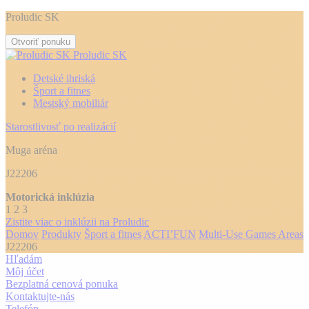
Proludic SK
Otvoriť ponuku
Proludic SK
Detské ihriská
Šport a fitnes
Mestský mobiliár
Starostlivosť po realizácií
Muga aréna
J22206
Motorická inklúzia
1
2
3
Zistite viac o inklúzii na Proludic
Domov
Produkty
Šport a fitnes
ACTI’FUN
Multi-Use Games Areas
J22206
Hľadám
Môj účet
Bezplatná cenová ponuka
Kontaktujte-nás
Telefón