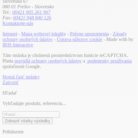
Slovenská 67
080 01 Prešov - Slovensko
Tel.:
00421 905 261 967
Fax:
00421 948 840 126
Kontaktujte-nás
Intranet
-
Mapa webovej lokality
-
Právne upozornenia
-
Zásady
ochrany osobných údajov
-
Úprava súborov cookie
- Made with
by
IRIS Interactive
Táto stránka je chránená prostredníctvom funkcie reCAPTCHA.
Platia
pravidlá ochrany osobných údajov
a
podmienky používania
spoločnosti Google.
Horná časť stránky
Zatvoriť
Hľadať
Vyhľadajte produkt, referenciu...
Zobraziť všetky výsledky
Prihlásenie