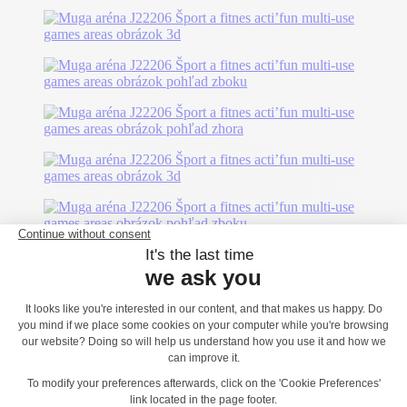
Možno sa vám bude páčiť...
J22222 - Muga aréna