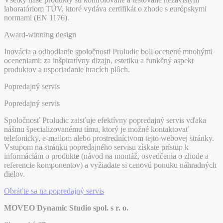
laboratóriom TÜV, ktoré vydáva certifikát o zhode s európskymi
normami (EN 1176).
Award-winning design
Inovácia a odhodlanie spoločnosti Proludic boli ocenené mnohými
oceneniami: za inšpiratívny dizajn, estetiku a funkčný aspekt
produktov a usporiadanie hracích plôch.
Popredajný servis
Popredajný servis
Spoločnosť Proludic zaisťuje efektívny popredajný servis vďaka
nášmu špecializovanému tímu, ktorý je možné kontaktovať
telefonicky, e-mailom alebo prostredníctvom tejto webovej stránky.
Vstupom na stránku popredajného servisu získate prístup k
informáciám o produkte (návod na montáž, osvedčenia o zhode a
referencie komponentov) a vyžiadate si cenovú ponuku náhradných
dielov.
Obráťte sa na popredajný servis
MOVEO Dynamic Studio spol. s r. o.