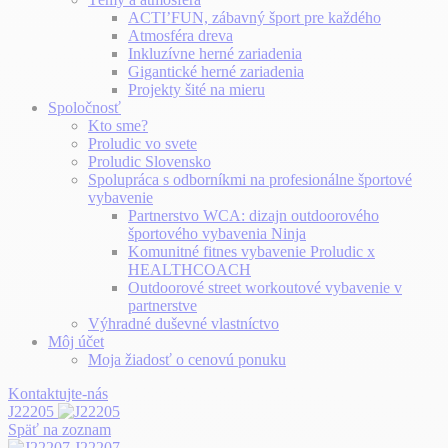
ACTI’FUN, zábavný šport pre každého
Atmosféra dreva
Inkluzívne herné zariadenia
Gigantické herné zariadenia
Projekty šité na mieru
Spoločnosť
Kto sme?
Proludic vo svete
Proludic Slovensko
Spolupráca s odborníkmi na profesionálne športové
vybavenie
Partnerstvo WCA: dizajn outdoorového
športového vybavenia Ninja
Komunitné fitnes vybavenie Proludic x
HEALTHCOACH
Outdoorové street workoutové vybavenie v
partnerstve
Výhradné duševné vlastníctvo
Môj účet
Moja žiadosť o cenovú ponuku
Kontaktujte-nás
J22205
Späť na zoznam
J22207