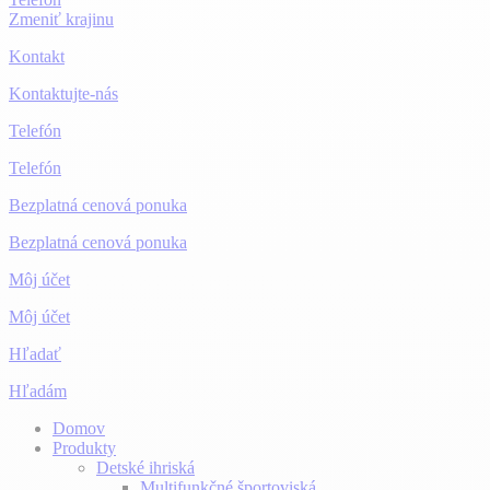
Zmeniť krajinu
Kontakt
Kontaktujte-nás
Telefón
Telefón
Bezplatná cenová ponuka
Bezplatná cenová ponuka
Môj účet
Môj účet
Hľadať
Hľadám
Domov
Produkty
Detské ihriská
Multifunkčné športoviská