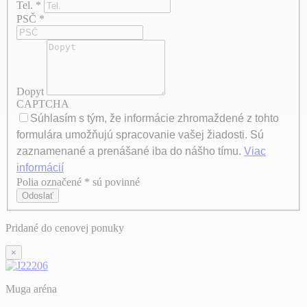
Tel.
*
PSČ
*
Dopyt
CAPTCHA
Súhlasím s tým, že informácie zhromaždené z tohto
formulára umožňujú spracovanie vašej žiadosti. Sú
zaznamenané a prenášané iba do nášho tímu.
Viac
informácií
Polia označené * sú povinné
Axeptio consent
Odoslať
Pridané do cenovej ponuky
×
Muga aréna