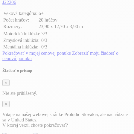
J22206
Veková kategória:
6+
Počet hráčov:
20 hráčov
Rozmery:
23,90 x 12,70 x 3,90 m
Motorická inklúzia:
3/3
Zmyslová inklúzia:
0/3
Mentálna inklúzia:
0/3
Pokračovať v mojej cenovej ponuke
Zobraziť moju žiadosť o
cenovú ponuku
Žiadosť o prístup
×
Nie ste prihlásený.
×
Vitajte na našej webovej stránke Proludic Slovakia, ale nachádzate
sa v United States.
V ktorej verzii chcete pokračovať?