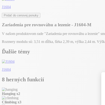
J1604
Pridať do cenovej ponuky
Zariadenia pre rovnováhu a lezenie - J1604-M
V našom produktovom rade "Zariadenia pre rovnováhu a lezenie" sme 
Rozmery modulu sú: 3,51 m dĺžka, šírka 2,39 m, výška 2,44 m. Výš
Ďalšie témy
J1604
8 herných funkcií
Hanging
x2
Climbing
x3