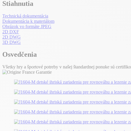
Stiahnutia
Technická dokumentácia
Dokumentácia k materiálom
Obrázok vo formáte JPEG
2D DXF
2D DWG
3D DWG
Osvedčenia
Všetky hry a športové potreby v našej štandardnej ponuke sú certifik