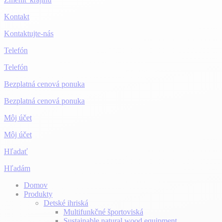
Kontakt
Kontaktujte-nás
Telefón
Telefón
Bezplatná cenová ponuka
Bezplatná cenová ponuka
Môj účet
Môj účet
Hľadať
Hľadám
Domov
Produkty
Detské ihriská
Multifunkčné športoviská
Sustainable natural wood equipment