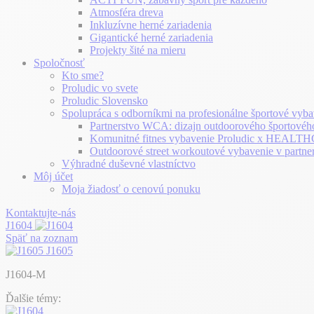
Atmosféra dreva
Inkluzívne herné zariadenia
Gigantické herné zariadenia
Projekty šité na mieru
Spoločnosť
Kto sme?
Proludic vo svete
Proludic Slovensko
Spolupráca s odborníkmi na profesionálne športové vyba
Partnerstvo WCA: dizajn outdoorového športovéh
Komunitné fitnes vybavenie Proludic x HEA
Outdoorové street workoutové vybavenie v partne
Výhradné duševné vlastníctvo
Môj účet
Moja žiadosť o cenovú ponuku
Kontaktujte-nás
J1604
Späť na zoznam
J1605
J1604-M
Ďalšie témy: