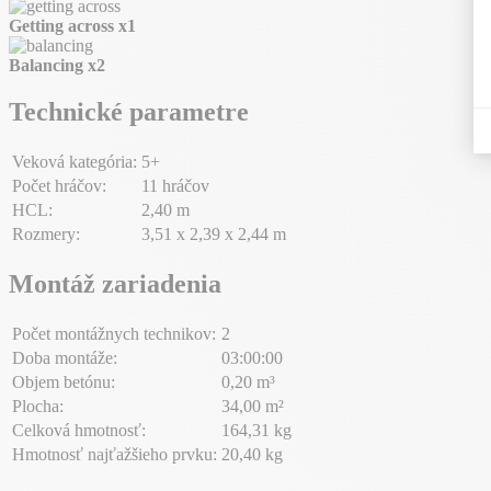
Getting across
x1
Balancing
x2
Technické parametre
Veková kategória:
5+
Počet hráčov:
11 hráčov
HCL:
2,40 m
Rozmery:
3,51 x 2,39 x 2,44 m
Montáž zariadenia
Počet montážnych technikov:
2
Doba montáže:
03:00:00
Objem betónu:
0,20 m³
Plocha:
34,00 m²
Celková hmotnosť:
164,31 kg
Hmotnosť najťažšieho prvku:
20,40 kg