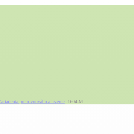
Zariadenia pre rovnováhu a lezenie
J1604-M