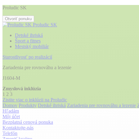
Proludic SK
Otvoriť ponuku
Proludic SK
Detské ihriská
Šport a fitnes
Mestský mobiliár
Starostlivosť po realizácií
Zariadenia pre rovnováhu a lezenie
J1604-M
Zmyslová inklúzia
1
2
3
Zistite viac o inklúzii na Proludic
Domov
Produkty
Detské ihriská
Zariadenia pre rovnováhu a lezenie
Hľadám
Môj účet
Bezplatná cenová ponuka
Kontaktujte-nás
Telefón
Zmeniť krajinu