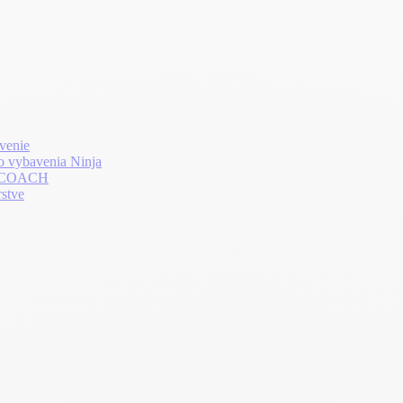
venie
o vybavenia Ninja
LTHCOACH
rstve