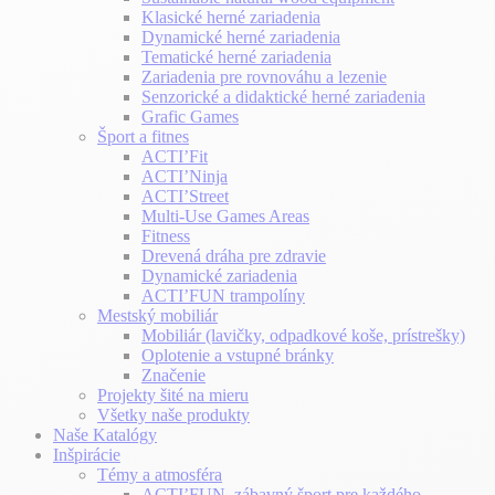
Klasické herné zariadenia
Dynamické herné zariadenia
Tematické herné zariadenia
Zariadenia pre rovnováhu a lezenie
Senzorické a didaktické herné zariadenia
Grafic Games
Šport a fitnes
ACTI’Fit
ACTI’Ninja
ACTI’Street
Multi-Use Games Areas
Fitness
Drevená dráha pre zdravie
Dynamické zariadenia
ACTI’FUN trampolíny
Mestský mobiliár
Mobiliár (lavičky, odpadkové koše, prístrešky)
Oplotenie a vstupné bránky
Značenie
Projekty šité na mieru
Všetky naše produkty
Naše Katalógy
Inšpirácie
Témy a atmosféra
ACTI’FUN, zábavný šport pre každého