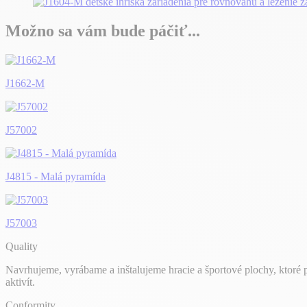
Možno sa vám bude páčiť...
J1662-M
J57002
J4815 - Malá pyramída
J57003
Quality
Navrhujeme, vyrábame a inštalujeme hracie a športové plochy, ktoré
aktivít.
Conformity